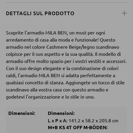
Tavolini da divano
DETTAGLI SUL PRODOTTO
POLTRONE
Scoprite l'armadio MILA BEN, un must per ogni
Poltrone imbottite
arredamento di casa alla moda e funzionale! Questo
Poltrone relax
armadio nel colore Cashmere Beige/legno scandinavo
colpisce per il suo aspetto e la sua qualità. Il modello di
Poltrone con schienale ad ali
armadio offre molto spazio per i vostri vestiti e accessori.
Poltrone TV
Con il suo design elegante e la combinazione di colori
caldi, l'armadio MILA BEN si adatta perfettamente a
qualsiasi concetto di stanza. Aggiungete un tocco di stile
SGABELLI
scandinavo alla vostra casa con questo armadio e
godetevi l'organizzazione e lo stile in uno.
Sgabelli bassi
Sgabelli da bar
Dimensioni:
Dimensioni:
L
x
P
x
A:
141.2
x
58.2
x
205.8 cm
Pouf
M+B KS 4T OFF M-BÖDEN:
Pouf a sacco