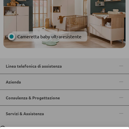
Sedie da pranzo
PANCHE
Panche dritte
Cameretta baby ultraresistente
Panche angolari
Set con tavolo e panche angolari
Linea telefonica di assistenza
BAGNO
Azienda
Armadietti bagno
Lavabi e rubinetteria
Consulenza & Progettazione
Arredo bagno
Servizi & Assistenza
Specchi da bagno
Accessori bagno
Lingua
Deutsch
|
Italiano