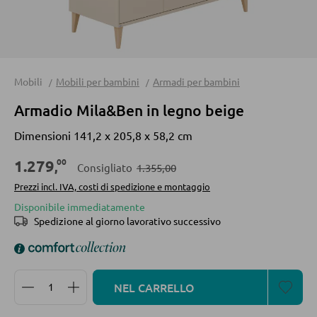
Divani letto
Accessori per divano
Mobili
Mobili per bambini
Armadi per bambini
CASSETTIERE E SIDEBOARD
Armadio Mila&Ben in legno beige
Cassettiere
Dimensioni 141,2 x 205,8 x 58,2 cm
Sideboard
00
1.279
Highboard
,
Consigliato
1.355,00
Prezzi incl. IVA, costi di spedizione e montaggio
Lowboards
Disponibile immediatamente
Spedizione al giorno lavorativo successivo
MENSOLATURE
Mensole a parete
Quantità del prodotto: inserisci la quantità desidera
NEL CARRELLO
Librerie