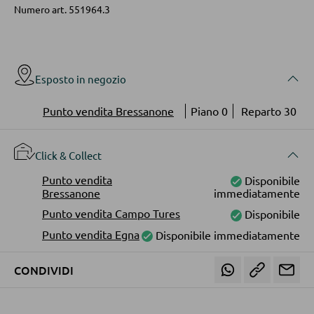
Mensole in legno
Numero art.
551964.3
Vetrinette
PARETI ATTREZZATE
Esposto in negozio
Soggiorni componibili
Punto vendita Bressanone
Piano 0
Reparto 30
Credenze a giorno
Click & Collect
Punto vendita
Disponibile
MOBILI TV
Bressanone
immediatamente
Moduli TV
Punto vendita Campo Tures
Disponibile
Punto vendita Egna
Disponibile immediatamente
TAVOLI DA SOGGIORNO
CONDIVIDI
Tavolini da caffé