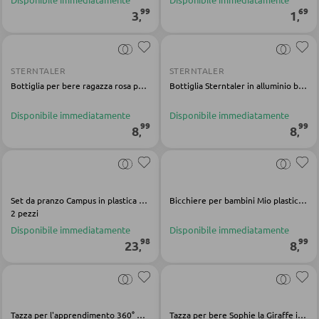
ILLUMINAZIONE DA ESTERNO
99
69
3
1
,
,
Luci da esterno
PARETI ATTREZZATE
Lampade solari
Soggiorni componibili
STERNTALER
STERNTALER
Bottiglia per bere ragazza rosa pallido
Bottiglia Sterntaler in alluminio beige
Credenze a giorno
LINEE ILLUMINOTECNICA
Disponibile immediatamente
Disponibile immediatamente
99
99
8
8
,
,
MOBILI TV
Moduli TV
Set da pranzo Campus in plastica verde
Bicchiere per bambini Mio plastica silicone trasparente verde
2 pezzi
TAVOLI DA SOGGIORNO
Disponibile immediatamente
Disponibile immediatamente
98
99
23
8
,
,
Tavolini da caffé
Tavolini da divano
Tazza per l'apprendimento 360° Mio polipropilene silicone Tritan verde trasparente
Tazza per bere Sophie la Giraffe in plastica multicolore