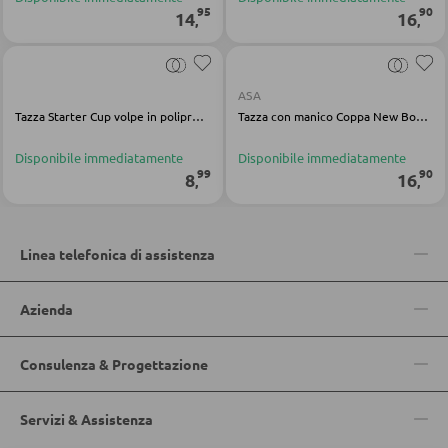
APPENDIABITI
95
90
14
16
,
,
Pannello appendiabiti
Appendiabiti a parete
ASA
Specchio da ingresso
Tazza Starter Cup volpe in polipropilene giallo silicone
Tazza con manico Coppa New Bone China bianco
Grucce
Disponibile immediatamente
Disponibile immediatamente
99
90
8
16
,
,
Ganci appendiabiti
Servimuti
Madie da ingresso
Linea telefonica di assistenza
Appendiabiti a stendino
Azienda
Armadi quardaroba
Panche per quardaroba
Consulenza & Progettazione
Linee quardaroba
Servizi & Assistenza
Bacheche e cassette portachiavi