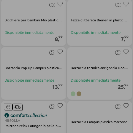
ARMADI
Bicchiere per bambini Mio plastica silicone rosa trasparente
Tazza glitterata Bienen in plastica colorata
Armadi con ante scorrevoli
Armadi con ante a battente
Disponibile immediatamente
Disponibile immediatamente
99
00
8
7
,
,
SPECCHI
Specchi da parete
Borraccia Pop-up Campus plastica marrone
Borraccia termica antigoccia Done by Deer verde acciaio inossidabile e plastica 340 ml
Specchi da terra
Disponibile immediatamente
Disponibile immediatamente
99
95
Specchi boudoir e da trucco
13
25
,
,
Specchi da bagno
MOBILI BAR
HIMOLLA
Borraccia Campus plastica marrone
Poltrona relax Lounger in pelle beige
Sgabelli da bar