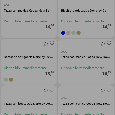
PANCHE
ASA
Tazza con manico Coppa New Bone China bianco
Bicchiere educativo Done by Deer blu in tritan 260 ml
Panche dritte
Disponibile immediatamente
Disponibile immediatamente
Panche angolari
90
95
16
14
,
,
Set con tavolo e panche angolari
BAGNO
ASA
Borraccia antigoccia Done by Deer sabbia tritan 350 ml
Tazza con manico Coppa New Bone China bianco
Armadietti bagno
Disponibile immediatamente
Disponibile immediatamente
95
90
Lavabi e rubinetteria
13
16
,
,
Arredo bagno
Specchi da bagno
Accessori bagno
ASA
Tazza con beccuccio Done by Deer sabbia silicone 120 ml
Tazza con manico Coppa New Bone China bianco
Disponibile immediatamente
Disponibile immediatamente