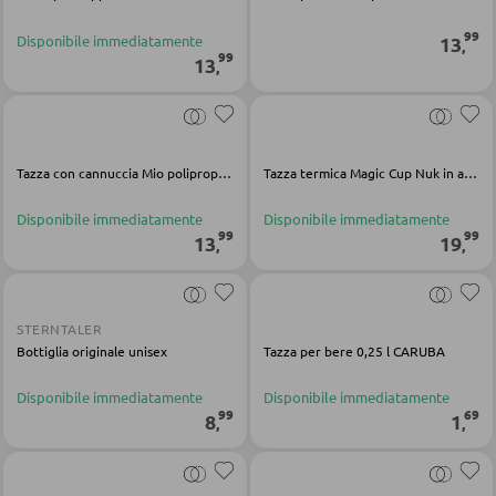
POLTRONE
99
Disponibile immediatamente
13
,
99
13
,
Poltrone imbottite
Poltrone relax
Poltrone con schienale ad ali
Tazza con cannuccia Mio polipropilene silicone Tritan verde trasparente
Tazza termica Magic Cup Nuk in acciaio inox turchese
Poltrone TV
Disponibile immediatamente
Disponibile immediatamente
99
99
13
19
,
,
SGABELLI
Sgabelli bassi
STERNTALER
Sgabelli da bar
Bottiglia originale unisex
Tazza per bere 0,25 l CARUBA
Pouf
Disponibile immediatamente
Disponibile immediatamente
99
69
8
1
Pouf a sacco
,
,