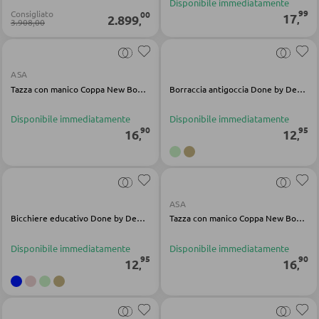
Disponibile immediatamente
99
Consigliato
00
17
2.899
Carrelli da portata
,
,
3.908,00
Carrelli da bar
Sgabelli da bar
ASA
Tazza con manico Coppa New Bone China bianco
Borraccia antigoccia Done by Deer sabbia tritan 280 ml
TAVOLI
Disponibile immediatamente
Disponibile immediatamente
90
95
16
12
,
,
Tavoli da pranzo
Tavolini da caffé
Toeletta da trucco
ASA
Bicchiere educativo Done by Deer sabbia tritan 250ml
Tazza con manico Coppa New Bone China bianco
SEDIE
Disponibile immediatamente
Disponibile immediatamente
95
90
12
16
,
,
Sedie da pranzo