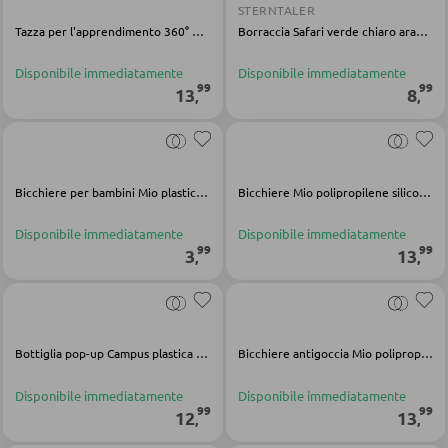
DORMIRE
STERNTALER
Tazza per l'apprendimento 360° Mio polipropilene silicone Tritan verde trasparente
Borraccia Safari verde chiaro arancio alluminio polipropilene
Comodini
Disponibile immediatamente
Disponibile immediatamente
Letti boxspring
99
99
13
8
,
,
Letti matrimoniali
Letti imbottiti
Letti singoli
Bicchiere per bambini Mio plastica trasparente
Bicchiere Mio polipropilene siliconato Tritan verde trasparente
Camere complete
Disponibile immediatamente
Disponibile immediatamente
99
99
3
13
,
,
MATERASSI
Materassi
Bottiglia pop-up Campus plastica verde
Bicchiere antigoccia Mio polipropilene silicone Tritan bianco trasparente
Accessori per il materasso
Disponibile immediatamente
Disponibile immediatamente
Doghe
99
99
12
13
,
,