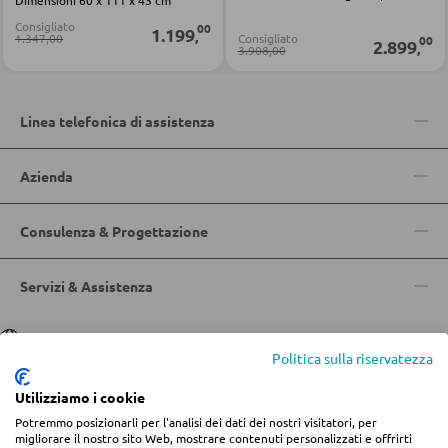
Dimensioni 60 x 111 x 43 cm
Librerie
Consigliato
00
1.199
,
1.347,00
Consigliato
00
2.899
,
Mensole in legno
3.908,00
Vetrinette
Linea telefonica di assistenza
PARETI ATTREZZATE
Azienda
Soggiorni componibili
Consulenza & Progettazione
Credenze a giorno
Servizi & Assistenza
MOBILI TV
Lingua
Deutsch
|
Italiano
Moduli TV
Politica sulla riservatezza
Utilizziamo i cookie
TAVOLI DA SOGGIORNO
Potremmo posizionarli per l'analisi dei dati dei nostri visitatori, per
© 2026 Centro arredamento Jungmann
migliorare il nostro sito Web, mostrare contenuti personalizzati e offrirti