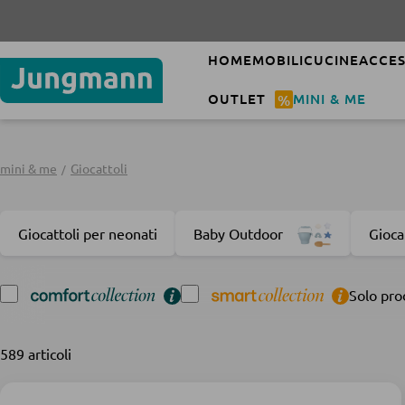
Ulti
HOME
MOBILI
CUCINE
ACCES
OUTLET
%
MINI & ME
mini & me
Giocattoli
Giocattoli per neonati
Baby Outdoor
Gioca
Solo pro
589 articoli