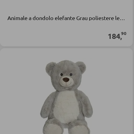
Animale a dondolo elefante Grau poliestere legno
90
184
,