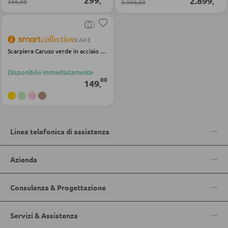
2.899
,
,
Mensole in legno
336,00
3.908,00
Vetrinette
KARE
Scarpiera Caruso verde in acciaio verniciato a polvere
PARETI ATTREZZATE
Disponibile immediatamente
Soggiorni componibili
00
149
,
Credenze a giorno
MOBILI TV
Linea telefonica di assistenza
Moduli TV
Azienda
Consulenza & Progettazione
TAVOLI DA SOGGIORNO
Tavolini da caffé
Servizi & Assistenza