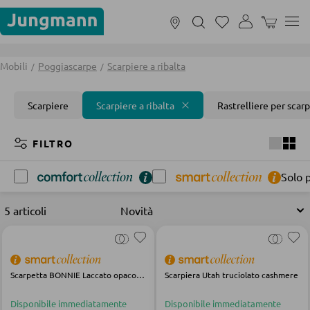
Ultimi 7 giorni di saldi estivi!
SCOPRI
IL CARREL
MOBILI
Mobili
Poggiascarpe
Scarpiere a ribalta
Scarpiere
Scarpiere a ribalta
Rastrelliere per scar
FILTRA PER STANZA
FILTRO
Solo 
Soggiorno
Camera da letto
Bagno
Camera dei
5 articoli
DIVANI E SOFÁ
Divani modulari
Scarpetta BONNIE Laccato opaco verde pino
Scarpiera Utah truciolato cashmere
Divani
Disponibile immediatamente
Disponibile immediatamente