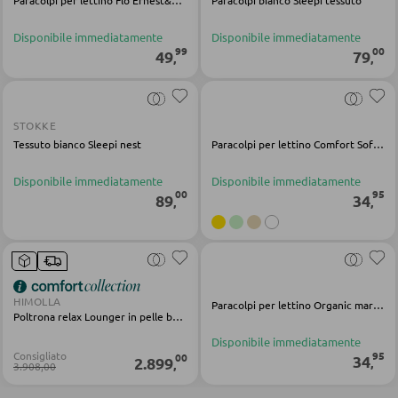
Paracolpi per lettino Flo Ernest&Oli in velluto bianco
Paracolpi bianco Sleepi tessuto
Vetrinette
Disponibile immediatamente
Disponibile immediatamente
ILLUMINAZIONE DA ESTERNO
99
00
49
79
,
,
Luci da esterno
PARETI ATTREZZATE
Lampade solari
Soggiorni componibili
STOKKE
Tessuto bianco Sleepi nest
Paracolpi per lettino Comfort Soft Farm verde cotone poliestere
Credenze a giorno
LINEE ILLUMINOTECNICA
Disponibile immediatamente
Disponibile immediatamente
00
95
89
34
,
,
MOBILI TV
Moduli TV
HIMOLLA
Paracolpi per lettino Organic marrone cotone poliestere
Poltrona relax Lounger in pelle beige
TAVOLI DA SOGGIORNO
Disponibile immediatamente
95
Consigliato
00
34
Tavolini da caffé
2.899
,
,
3.908,00
Tavolini da divano