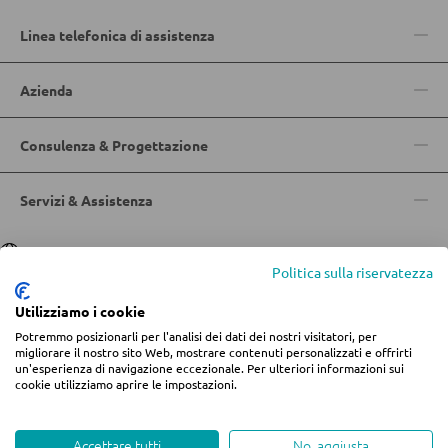
Linea telefonica di assistenza
POLTRONE
Azienda
Poltrone imbottite
Poltrone relax
Consulenza & Progettazione
Poltrone con schienale ad ali
Servizi & Assistenza
Poltrone TV
Lingua
Deutsch
|
Italiano
Politica sulla riservatezza
SGABELLI
Utilizziamo i cookie
Sgabelli bassi
Potremmo posizionarli per l'analisi dei dati dei nostri visitatori, per
© 2026 Centro arredamento Jungmann
migliorare il nostro sito Web, mostrare contenuti personalizzati e offrirti
Sgabelli da bar
un'esperienza di navigazione eccezionale. Per ulteriori informazioni sui
* Tutti i prezzi includono l'IVA più
spese di spedizione
se non diversamente
cookie utilizziamo aprire le impostazioni.
indicato.
Pouf
Informazioni legali
Termini e condizioni
Privacy
Pouf a sacco
Modifica impostazioni dei cookie
Whistleblowing
Accettare tutti
No, aggiusta