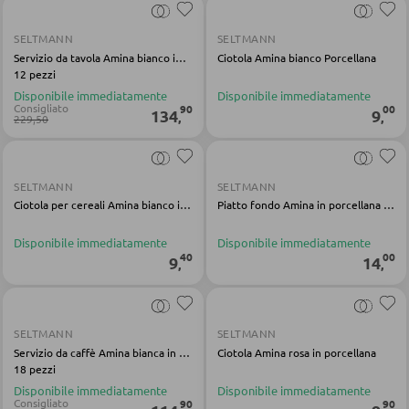
ARMADI
SELTMANN
SELTMANN
Servizio da tavola Amina bianco in porcellana
Ciotola Amina bianco Porcellana
Armadi con ante scorrevoli
12 pezzi
Armadi con ante a battente
Disponibile immediatamente
Disponibile immediatamente
Consigliato
90
00
134
9
,
,
229,50
SPECCHI
SELTMANN
SELTMANN
Specchi da parete
Ciotola per cereali Amina bianco in porcellana
Piatto fondo Amina in porcellana grigio
Specchi da terra
Disponibile immediatamente
Disponibile immediatamente
40
00
9
14
Specchi boudoir e da trucco
,
,
Specchi da bagno
SELTMANN
SELTMANN
Servizio da caffè Amina bianca in porcellana
Ciotola Amina rosa in porcellana
MOBILI BAR
18 pezzi
Disponibile immediatamente
Disponibile immediatamente
Sgabelli da bar
Consigliato
90
90