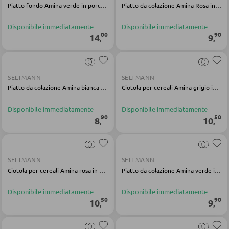
APPENDIABITI
Piatto fondo Amina verde in porcellana
Piatto da colazione Amina Rosa in porcellana
Pannello appendiabiti
Disponibile immediatamente
Disponibile immediatamente
00
90
14
9
,
,
Appendiabiti a parete
Specchio da ingresso
Grucce
SELTMANN
SELTMANN
Piatto da colazione Amina bianca Porcellana
Ciotola per cereali Amina grigio in porcellana
Ganci appendiabiti
Disponibile immediatamente
Disponibile immediatamente
Servimuti
90
50
8
10
,
,
Madie da ingresso
Appendiabiti a stendino
SELTMANN
SELTMANN
Armadi quardaroba
Ciotola per cereali Amina rosa in porcellana
Piatto da colazione Amina verde in porcellana
Panche per quardaroba
Disponibile immediatamente
Disponibile immediatamente
Linee quardaroba
50
90
10
9
,
,
Bacheche e cassette portachiavi