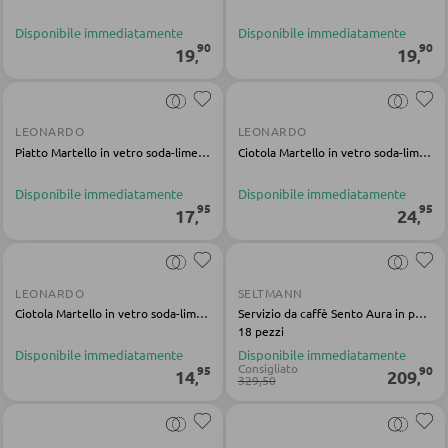
POLTRONE
Disponibile immediatamente
Disponibile immediatamente
90
90
19
19
,
,
Poltrone imbottite
Poltrone relax
Poltrone con schienale ad ali
LEONARDO
LEONARDO
Piatto Martello in vetro soda-lime trasparente
Ciotola Martello in vetro soda-lime trasparente
Poltrone TV
Disponibile immediatamente
Disponibile immediatamente
95
95
17
24
,
,
SGABELLI
Sgabelli bassi
LEONARDO
SELTMANN
Sgabelli da bar
Ciotola Martello in vetro soda-lime trasparente
Servizio da caffè Sento Aura in porcellana bianca
18 pezzi
Pouf
Disponibile immediatamente
Disponibile immediatamente
Consigliato
95
90
14
209
,
,
Pouf a sacco
329,50