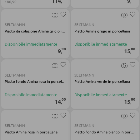
114
9
,
,
186,90
Carrelli da portata
Carrelli da bar
SELTMANN
SELTMANN
Sgabelli da bar
Piatto da colazione Amina grigio in porcellana
Piatto Amina grigio in porcellana
Disponibile immediatamente
Disponibile immediatamente
90
80
9
15
TAVOLI
,
,
Tavoli da pranzo
SELTMANN
SELTMANN
Tavolini da caffé
Piatto fondo Amina rosa in porcellana
Piatto Amina verde in porcellana
Toeletta da trucco
Disponibile immediatamente
Disponibile immediatamente
00
80
14
15
,
,
SEDIE
Sedie da pranzo
SELTMANN
SELTMANN
Piatto Amina rosa in porcellana
Piatto fondo Amina bianco in porcellana