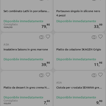
Portaombrelli
Set combinato Lathi in porcellana bianca
Portauovo singolo in silicone nero
4 pezzi
POGGIASCARPE
Disponibile immediatamente
Disponibile immediatamente
Consigliato
95
00
79
33
,
,
104,90
Scarpiere
Scarpiere a ribalta
ASA
Rastrelliere per scarpe
Insalatiera Saisons in gres marrone
Piatto da colazione SKAGEN Grigio
Disponibile immediatamente
Disponibile immediatamente
MOBILI PER BAMBINI
90
95
39
11
,
,
Lettini bimbi
Armadi per bambini
ASA
Piatto da dessert in gres crema Nature Collection
Ciotola per crostata SEMANA gres verde lucido
Librerie per bambini
Scrivanie per bambini
Disponibile immediatamente
Disponibile immediatamente
Consigliato
50
90
7
9
,
,
10,99
Luci per cameretta bimbi