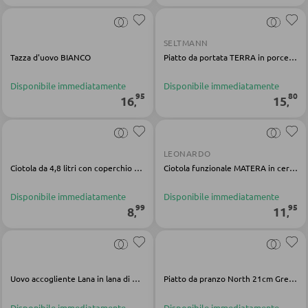
Cassettiera per bambini
SELTMANN
Altri mobili per bambini
Tazza d'uovo BIANCO
Piatto da portata TERRA in porcellana grigia
Disponibile immediatamente
Disponibile immediatamente
CAMERETTE JUNIOR
95
80
16
15
,
,
Letti junior
Armadi junior
LEONARDO
Ciotola da 4,8 litri con coperchio CARUBA
Ciotola funzionale MATERA in ceramica antracite
Camerette bimbi e junior complete
Disponibile immediatamente
Disponibile immediatamente
99
95
8
11
,
,
SCRIVANIE
Scrivanie da ufficio
Scrivanie ad angolo
Uovo accogliente Lana in lana di pecora multicolore
Piatto da pranzo North 21cm Gres bianco opaco/muschio opaco
Scrivanie in legno
Disponibile immediatamente
Disponibile immediatamente