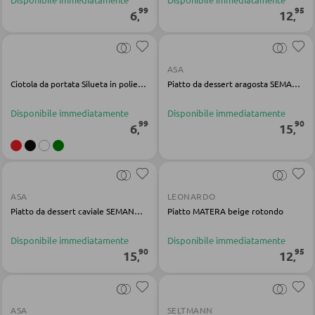
99
95
6
12
Soluzioni scrivania
,
,
UFFICIO
ASA
Ciotola da portata Silueta in polietilene bianco
Piatto da dessert aragosta SEMANA gres rosso lucido
Librerie
Disponibile immediatamente
Disponibile immediatamente
Mensole a parete
99
90
6
15
,
,
Accessori ufficio
Armadi archivio
Set di mobili da ufficio
ASA
LEONARDO
Piatto da dessert caviale SEMANA gres antracite lucido
Piatto MATERA beige rotondo
Lampade da scrivania
Sedie da ufficio
Disponibile immediatamente
Disponibile immediatamente
90
95
15
12
,
,
ASA
SELTMANN