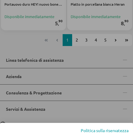
Portauovo duro HEY! nuovo bone china marrone
Piatto in porcellana bianca Meran
Disponibile immediatamente
Disponibile immediatamente
90
90
5
8
,
,
1
2
3
4
5
Linea telefonica di assistenza
Azienda
Consulenza & Progettazione
Servizi & Assistenza
Lingua
Deutsch
|
Italiano
Politica sulla riservatezza