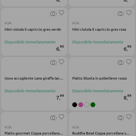
Faretti e punti luce a LED
PARETI ATTREZZATE
Lampade da tavolo a LED
ASA
ASA
Soggiorni componibili
Mini ciotola Il capriccio gres verde
Mini ciotola Il capriccio gres rosa
Lampade da scrivania a LED
Credenze a giorno
Disponibile immediatamente
Disponibile immediatamente
90
90
6
6
,
,
ILLUMINAZIONE DA ESTERNO
MOBILI TV
Luci da esterno
Moduli TV
Lampade solari
Uovo accogliente Lana giraffa lana di pecora giallo
Piatto Silueta in polietilene rosso
Disponibile immediatamente
Disponibile immediatamente
TAVOLI DA SOGGIORNO
99
99
7
8
LINEE ILLUMINOTECNICA
,
,
Tavolini da caffé
Tavolini da divano
ASA
ASA
Piatto gourmet Coppa porcellana shiso verde
Buddha Bowl Coppa porcellana shiso verde