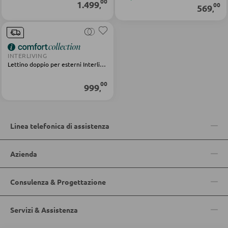
00
1.499
00
,
569
,
Bacheche e cassette portachiavi
Portaombrelli
INTERLIVING
POGGIASCARPE
Lettino doppio per esterni Interliving 7013 metallo grigio Rope Olefin
00
999
Scarpiere
,
Scarpiere a ribalta
Rastrelliere per scarpe
Linea telefonica di assistenza
Azienda
MOBILI PER BAMBINI
Lettini bimbi
Consulenza & Progettazione
Armadi per bambini
Servizi & Assistenza
Librerie per bambini