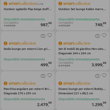
SCAB
Outdoor sgabello Flap beige stoffa acciaio
Outdoor Set lounge Kallen marrone Alluminio Textilene
PANCHE
Disponibile immediatamente
Disponibile immediatamente
Consigliato
Consigliato
00
00
987
749
,
,
1.204,00
1.076,00
Panche dritte
Panche angolari
Set con tavolo e panche angolari
Sedia lounge per esterni Lion grigio nero metallo Olefin
Set di mobili da giardino Hercules grigio Olefin alluminio
Diagonale 264 x 264 cm
Disponibile immediatamente
Disponibile immediatamente
BAGNO
Consigliato
00
00
499
3.999
,
,
5.514,00
Armadietti bagno
Lavabi e rubinetteria
Arredo bagno
Panchina angolare per esterni Brian beige in tessuto acciaio
Divano lounge per esterni Bobby beige Olefin acciaio
Diagonale 270 x 205 cm
Dimensioni 221 x 88,5 cm
Specchi da bagno
Disponibile immediatamente
Disponibile immediatamente
00
00
2.479
1.299
,
,
Accessori bagno