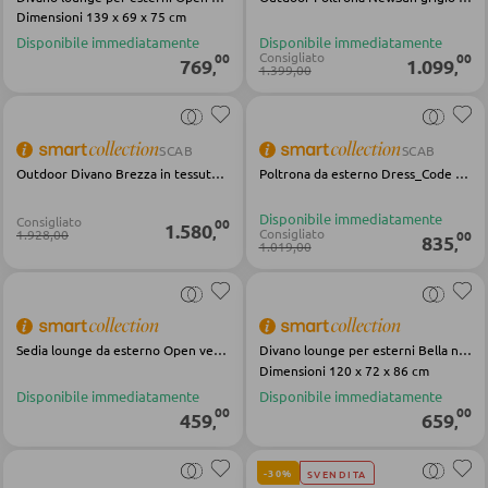
Dimensioni 139 x 69 x 75 cm
Sgabelli da bar
Disponibile immediatamente
Disponibile immediatamente
Consigliato
00
00
769
1.099
,
,
1.399,00
Carrelli da portata
Carrelli da bar
SCAB
SCAB
Sgabelli da bar
Outdoor Divano Brezza in tessuto beige acciaio
Poltrona da esterno Dress_Code Glam rosa tessuto metallo
Disponibile immediatamente
Consigliato
00
1.580
TAVOLI
,
Consigliato
1.928,00
00
835
,
1.019,00
Tavoli da pranzo
Tavolini da caffé
Sedia lounge da esterno Open verde nero tessuto acciaio
Divano lounge per esterni Bella nero grigio tessuto acciaio
Toeletta da trucco
Dimensioni 120 x 72 x 86 cm
Disponibile immediatamente
Disponibile immediatamente
00
00
459
659
,
,
SEDIE
-30%
SVENDITA
Sedie da pranzo