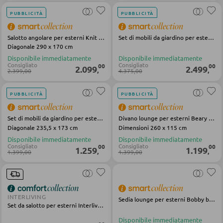
PUBBLICITÀ
PUBBLICITÀ
APPENDIABITI
Salotto angolare per esterni Knit Dress beige poliestere acciaio
Set di mobili da giardino per esterni Ibisco beige bianco alluminio olefin legno
Diagonale 290 x 170 cm
Pannello appendiabiti
Disponibile immediatamente
Disponibile immediatamente
Appendiabiti a parete
Consigliato
Consigliato
00
00
2.099
2.499
,
,
2.399,00
4.375,00
Specchio da ingresso
PUBBLICITÀ
PUBBLICITÀ
Grucce
Ganci appendiabiti
Set di mobili da giardino per esterni Ohio grigio nero Olefin acciaio
Divano lounge per esterni Beary grigio nero Olefin acciaio
Diagonale 235,5 x 173 cm
Dimensioni 260 x 115 cm
Servimuti
Disponibile immediatamente
Disponibile immediatamente
Consigliato
Consigliato
00
00
1.259
1.199
Madie da ingresso
,
,
1.399,00
1.399,00
Appendiabiti a stendino
Armadi quardaroba
INTERLIVING
Sedia lounge per esterni Bobby beige Olefin acciaio
Panche per quardaroba
Set da salotto per esterni Interliving 7013 metallo grigio Rope Olefin
Linee quardaroba
Disponibile immediatamente