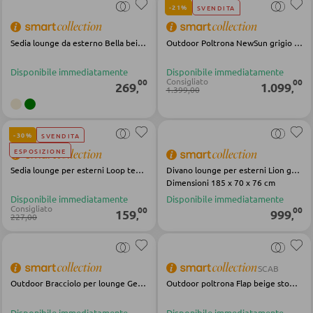
-21%
SVENDITA
DORMIRE
Sedia lounge da esterno Bella beige in tessuto d'acciaio
Outdoor Poltrona NewSun grigio nero acciaio in tessuto
Comodini
Disponibile immediatamente
Disponibile immediatamente
Consigliato
00
00
269
1.099
,
,
1.399,00
Letti boxspring
Letti matrimoniali
-30%
SVENDITA
Letti imbottiti
ESPOSIZIONE
Letti singoli
Sedia lounge per esterni Loop tessuto acciaio grigio nero
Divano lounge per esterni Lion grigio nero metallo Olefin
Dimensioni 185 x 70 x 76 cm
Camere complete
Disponibile immediatamente
Disponibile immediatamente
Consigliato
00
00
159
999
,
,
227,00
MATERASSI
Materassi
SCAB
Outdoor Bracciolo per lounge Gerald pelican Olefin alluminio
Outdoor poltrona Flap beige stoffa acciaio
Accessori per il materasso
Disponibile immediatamente
Disponibile immediatamente