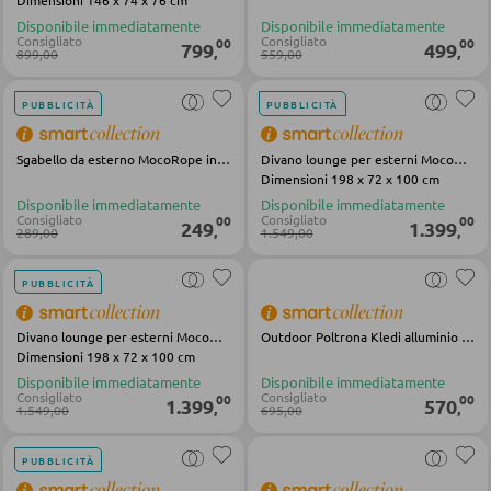
Dimensioni 146 x 74 x 76 cm
Vetrinette
Disponibile immediatamente
Disponibile immediatamente
Consigliato
Consigliato
00
00
799
499
ILLUMINAZIONE DA ESTERNO
,
,
899,00
559,00
Luci da esterno
PARETI ATTREZZATE
PUBBLICITÀ
PUBBLICITÀ
Lampade solari
Soggiorni componibili
Sgabello da esterno MocoRope in tessuto marrone in metallo
Divano lounge per esterni MocoRope marrone in tessuto acciaio
Dimensioni 198 x 72 x 100 cm
Credenze a giorno
Disponibile immediatamente
Disponibile immediatamente
LINEE ILLUMINOTECNICA
Consigliato
Consigliato
00
00
249
1.399
,
,
289,00
1.549,00
MOBILI TV
PUBBLICITÀ
Moduli TV
Divano lounge per esterni MocoRope marrone in tessuto acciaio
Outdoor Poltrona Kledi alluminio textilene antracite
Dimensioni 198 x 72 x 100 cm
Disponibile immediatamente
Disponibile immediatamente
TAVOLI DA SOGGIORNO
Consigliato
Consigliato
00
00
1.399
570
,
,
1.549,00
695,00
Tavolini da caffé
PUBBLICITÀ
Tavolini da divano