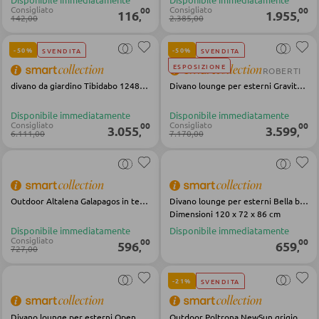
Doghe
Consigliato
Consigliato
00
00
116
1.955
,
,
142,00
2.385,00
-50%
-50%
ARMADI
SVENDITA
SVENDITA
ESPOSIZIONE
ROBERTI
Armadi con ante scorrevoli
divano da giardino Tibidabo 1248 grigio
Divano lounge per esterni Gravity in tessuto champagne
Armadi con ante a battente
Disponibile immediatamente
Disponibile immediatamente
Consigliato
Consigliato
00
00
3.055
3.599
,
,
6.111,00
7.170,00
SPECCHI
Specchi da parete
Outdoor Altalena Galapagos in tessuto beige alluminio
Divano lounge per esterni Bella beige in tessuto d'acciaio
Specchi da terra
Dimensioni 120 x 72 x 86 cm
Disponibile immediatamente
Disponibile immediatamente
Specchi boudoir e da trucco
Consigliato
00
00
596
659
,
,
727,00
Specchi da bagno
-21%
SVENDITA
MOBILI BAR
Divano lounge per esterni Open verde nero tessuto acciaio
Outdoor Poltrona NewSun grigio nero acciaio in tessuto