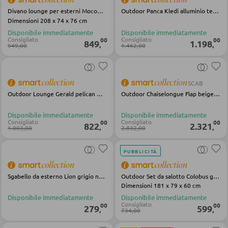
Divano lounge per esterni MocoRope in tessuto marrone e metallo
Outdoor Panca Kledi alluminio textilene antracite
Dimensioni 208 x 74 x 76 cm
POLTRONE
Disponibile immediatamente
Disponibile immediatamente
Consigliato
Consigliato
00
00
849
1.198
,
,
949,00
1.462,00
Poltrone imbottite
Poltrone relax
SCAB
Poltrone con schienale ad ali
Outdoor Lounge Gerald pelican Olefin Alluminio
Outdoor Chaiselongue Flap beige stoffa acciaio
Poltrone TV
Disponibile immediatamente
Disponibile immediatamente
Consigliato
Consigliato
00
00
822
2.321
,
,
1.003,00
2.832,00
SGABELLI
PUBBLICITÀ
Sgabelli bassi
Sgabello da esterno Lion grigio nero metallo olefin
Outdoor Set da salotto Colobus grigio textilene alluminio legno
Sgabelli da bar
Dimensioni 181 x 79 x 60 cm
Disponibile immediatamente
Disponibile immediatamente
Pouf
Consigliato
00
00
279
599
,
,
734,00
Pouf a sacco