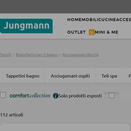
Codice
SUM
HOME
MOBILI
CUCINE
ACCES
OUTLET
%
MINI & ME
Tessili
Biancheria per il bagno
Asciugamani doccia
Tappetini bagno
Asciugamani ospiti
Teli spa
Solo prodotti esposti
112 articoli