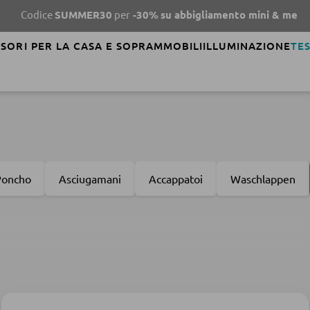
MER30
per
-30%
su abbigliamento mini & me
SCOPRI DI PI
SORI PER LA CASA E SOPRAMMOBILI
ILLUMINAZIONE
TES
Poncho
Asciugamani
Accappatoi
Waschlappen