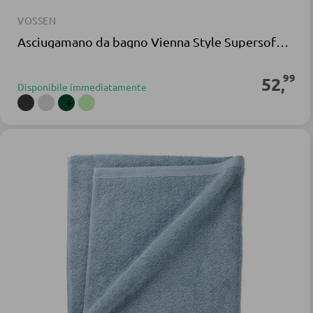
VOSSEN
Asciugamano da bagno Vienna Style Supersoft spugna grigia
99
52
,
Disponibile immediatamente
+