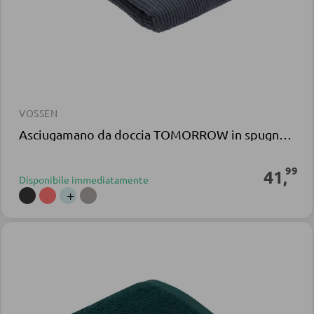
VOSSEN
Asciugamano da doccia TOMORROW in spugna grigia
99
41
,
Disponibile immediatamente
+