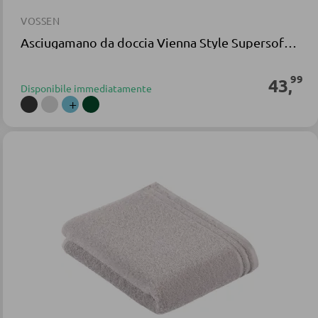
VOSSEN
Asciugamano da doccia Vienna Style Supersoft spugna marrone
99
43
,
Disponibile immediatamente
+