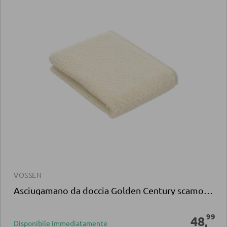
VOSSEN
Asciugamano da doccia Golden Century scamosciato Jacquard
99
48
,
Disponibile immediatamente