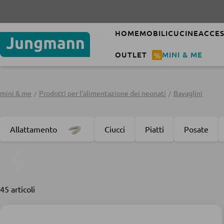
Cod
HOME
MOBILI
CUCINE
ACCES
OUTLET
%
MINI & ME
mini & me
Prodotti per l'alimentazione dei neonati
Bavaglini
Allattamento
Ciucci
Piatti
Posate
45 articoli