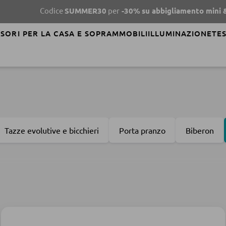
ice
SUMMER30
per
-30%
su abbigliamento mini & me
SCOP
SORI PER LA CASA E SOPRAMMOBILI
ILLUMINAZIONE
TES
Tazze evolutive e bicchieri
Porta pranzo
Biberon