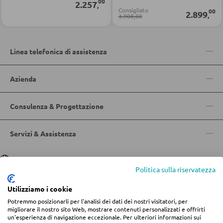
00
2.257
,
Consigliato
00
Vetrinette
2.899
,
3.908,00
ILLUMINAZIONE DA ESTERNO
Luci da esterno
PARETI ATTREZZATE
Linea telefonica di assistenza
Lampade solari
Soggiorni componibili
Azienda
Credenze a giorno
LINEE ILLUMINOTECNICA
Consulenza & Progettazione
MOBILI TV
Servizi & Assistenza
Moduli TV
Lingua
Deutsch
|
Italiano
Politica sulla riservatezza
TAVOLI DA SOGGIORNO
Utilizziamo i cookie
Tavolini da caffé
Potremmo posizionarli per l'analisi dei dati dei nostri visitatori, per
© 2026 Centro arredamento Jungmann
migliorare il nostro sito Web, mostrare contenuti personalizzati e offrirti
un'esperienza di navigazione eccezionale. Per ulteriori informazioni sui
Tavolini da divano
* Tutti i prezzi includono l'IVA più
spese di spedizione
se non diversamente