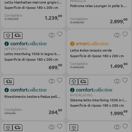
HIMOLLA
Specchi da bagno
Letto Manhattan marrone grigio legno
Poltrona relax Lounger in pelle beige
Superficie di riposo 180 x 200 cm
Accessori bagno
Consigliato
00
1.239
,
1.382,00
Consigliato
00
2.899
,
3.908,00
APPENDIABITI
Pannello appendiabiti
INTERLIVING
Letto Kelso tessuto verde
Letto Interliving 1036 in legno beige
Appendiabiti a parete
Superficie di riposo 180 x 200 cm
Superficie di riposo 180 x 200 cm
Consigliato
00
1.499
00
Specchio da ingresso
699
,
1.606,00
,
Grucce
Ganci appendiabiti
INTERLIVING
Servimuti
Rivestimento testiera Padua pelle sintetica bianca
Sistema letto Interliving 1036 in legno beige
Superficie di riposo 180 x 200 cm
Madie da ingresso
Consigliato
00
264
00
,
1.999
295,00
,
Appendiabiti a stendino
Armadi quardaroba