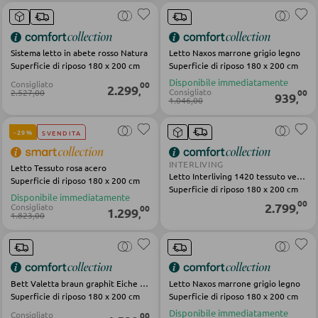
Accessori per il materasso
Doghe
Sistema letto in abete rosso Natura
Letto Naxos marrone grigio legno
Superficie di riposo 180 x 200 cm
Superficie di riposo 180 x 200 cm
Disponibile immediatamente
Consigliato
00
2.299
,
Consigliato
2.527,00
00
ARMADI
939
,
1.046,00
Armadi con ante scorrevoli
-29%
SVENDITA
Armadi con ante a battente
INTERLIVING
Letto Tessuto rosa acero
Letto Interliving 1420 tessuto verde
Superficie di riposo 180 x 200 cm
Superficie di riposo 180 x 200 cm
Disponibile immediatamente
SPECCHI
00
2.799
Consigliato
00
,
1.299
,
1.823,00
Specchi da parete
Specchi da terra
Specchi boudoir e da trucco
Bett Valetta braun graphit Eiche Kunstleder
Letto Naxos marrone grigio legno
Superficie di riposo 180 x 200 cm
Superficie di riposo 180 x 200 cm
Specchi da bagno
Disponibile immediatamente
Consigliato
00