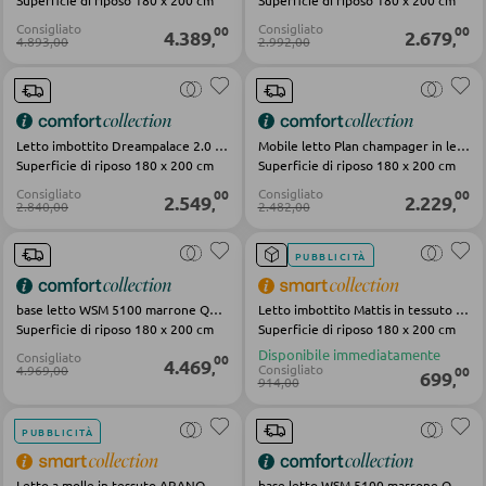
Superficie di riposo 180 x 200 cm
Superficie di riposo 180 x 200 cm
Librerie
Consigliato
Consigliato
00
00
4.389
2.679
,
,
4.893,00
2.992,00
Mensole in legno
Vetrinette
Letto imbottito Dreampalace 2.0 in tessuto rosso-marrone
Mobile letto Plan champager in legno marrone
Superficie di riposo 180 x 200 cm
Superficie di riposo 180 x 200 cm
PARETI ATTREZZATE
Consigliato
Consigliato
00
00
2.549
2.229
,
,
2.840,00
2.482,00
Soggiorni componibili
Credenze a giorno
PUBBLICITÀ
base letto WSM 5100 marrone Quercia}
Letto imbottito Mattis in tessuto beige
MOBILI TV
Superficie di riposo 180 x 200 cm
Superficie di riposo 180 x 200 cm
Disponibile immediatamente
Consigliato
00
4.469
,
Consigliato
4.969,00
00
699
Moduli TV
,
914,00
PUBBLICITÀ
TAVOLI DA SOGGIORNO
Letto a molle in tessuto ARANO grigio
base letto WSM 5100 marrone Quercia}