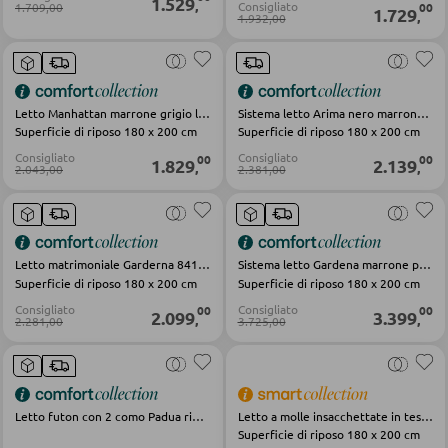
1.529
,
Consigliato
1.709,00
00
1.729
,
1.932,00
MOBILI BAR
Sgabelli da bar
Letto Manhattan marrone grigio legno
Sistema letto Arima nero marrone legno
Carrelli da portata
Superficie di riposo 180 x 200 cm
Superficie di riposo 180 x 200 cm
Consigliato
Consigliato
00
00
1.829
2.139
Carrelli da bar
,
,
2.043,00
2.381,00
Sgabelli da bar
Letto matrimoniale Garderna 8418ZR pino cembro marrone
Sistema letto Gardena marrone pino cembro
TAVOLI
Superficie di riposo 180 x 200 cm
Superficie di riposo 180 x 200 cm
Consigliato
Consigliato
00
00
2.099
3.399
Tavoli da pranzo
,
,
2.281,00
3.725,00
Tavolini da caffé
Toeletta da trucco
Letto futon con 2 como Padua riproduzione rovere e bianco
Letto a molle insacchettate in tessuto grigio Vieland
Superficie di riposo 180 x 200 cm