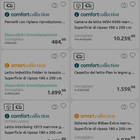
Armadi per bambini
Librerie per bambini
Scrivanie per bambini
Pannelli con ripiano riproduzione rovere con vetro fume Padua
Camera da letto WSM 4300 marrone nero legno
Superficie di riposo 180 x 200 cm
Luci per cameretta bimbi
Disponibile immediatamente
Consigliato
00
10.259
,
Consigliato
11.415,00
00
484
,
540,00
Cassettiera per bambini
Altri mobili per bambini
Letto imbottito Folder in tessuto beige
Cassetto del letto Plan in legno grigio
CAMERETTE JUNIOR
Superficie di riposo 180 x 200 cm
Disponibile immediatamente
Consigliato
00
1.559
,
Letti junior
Consigliato
1.737,00
00
1.699
,
2.002,00
Armadi junior
Camerette bimbi e junior complete
INTERLIVING
Sistema letto Bilbao-Extra marrone grigio legno
Letto Interliving 1015 marrone grigio in legno
Superficie di riposo 180 x 200 cm
Superficie di riposo 180 x 200 cm
SCRIVANIE
Consigliato
00
1.079
00
,