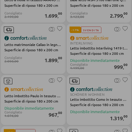
Tavolini da caffé
Superficie di riposo 180 x 200 cm
Superficie di riposo 180 x 200 cm
Consigliato
Consigliato
00
00
1.699
2.799
Tavolini da divano
,
,
2.199,00
3.123,00
-17%
SVENDITA
POLTRONE
INTERLIVING
Letto matrimoniale Callao in legno verde marrone
Letto imbottito Interliving 1419 tessuto avorio
Poltrone imbottite
Superficie di riposo 180 x 200 cm
Superficie di riposo 180 x 200 cm
Consigliato
00
Poltrone relax
1.899
,
Disponibile immediatamente
2.050,00
Consigliato
00
999
,
1.199,00
Poltrone con schienale ad ali
Poltrone TV
SCHÖNER WOHNEN
Letto imbottito Paulo in tessuto beige
Letto imbottito Como in tessuto beige
SGABELLI
Superficie di riposo 180 x 200 cm
Superficie di riposo 180 x 200 cm
Disponibile immediatamente
Disponibile immediatamente
Consigliato
00
Sgabelli bassi
967
,
1.076,00
00
1.319
,
Sgabelli da bar