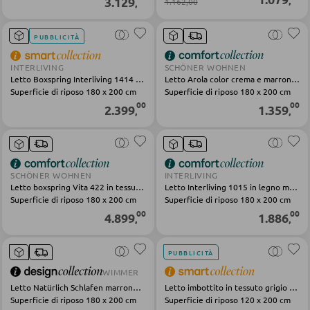
3.129
1.162,00
,
Scrivanie da ufficio
PUBBLICITÀ
Scrivanie ad angolo
Scrivanie in legno
INTERLIVING
SCHÖNER WOHNEN
Letto Boxspring Interliving 1414 grigio legno tessuto metallo
Letto Arola color crema e marrone, in legno e tessuto
Soluzioni scrivania
Superficie di riposo 180 x 200 cm
Superficie di riposo 180 x 200 cm
00
00
2.399
1.359
,
,
UFFICIO
Librerie
SCHÖNER WOHNEN
INTERLIVING
Letto boxspring Vita 422 in tessuto beige
Letto Interliving 1015 in legno marrone
Mensole a parete
Superficie di riposo 180 x 200 cm
Superficie di riposo 180 x 200 cm
00
00
Accessori ufficio
4.899
1.886
,
,
Armadi archivio
PUBBLICITÀ
Set di mobili da ufficio
WIMMER
Lampade da scrivania
Letto Natürlich Schlafen marrone grigio rovere nodoso
Letto imbottito in tessuto grigio Circle
Superficie di riposo 180 x 200 cm
Superficie di riposo 120 x 200 cm
Sedie da ufficio