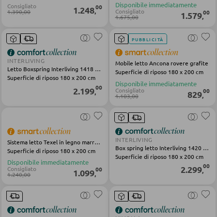
SEDIE
Disponibile immediatamente
Consigliato
00
1.248
,
Consigliato
1.390,00
00
1.579
,
1.675,00
Sedie da pranzo
PUBBLICITÀ
PANCHE
INTERLIVING
Mobile letto Ancona rovere grafite
Letto Boxspring Interliving 1418 argento corda fine
Superficie di riposo 180 x 200 cm
Superficie di riposo 180 x 200 cm
Panche dritte
Disponibile immediatamente
00
2.199
Consigliato
00
,
829
,
1.103,00
Panche angolari
Set con tavolo e panche angolari
INTERLIVING
Sistema letto Texel in legno marrone champagne
Box spring letto Interliving 1420 tessuto natura
BAGNO
Superficie di riposo 180 x 200 cm
Superficie di riposo 180 x 200 cm
Disponibile immediatamente
00
2.299
Consigliato
00
,
Armadietti bagno
1.099
,
1.240,00
Lavabi e rubinetteria
Arredo bagno