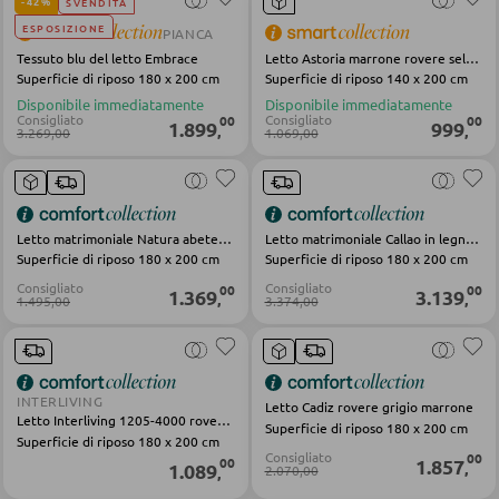
-42%
SVENDITA
Pouf
ESPOSIZIONE
PIANCA
Pouf a sacco
Tessuto blu del letto Embrace
Letto Astoria marrone rovere selvatico
Superficie di riposo 180 x 200 cm
Superficie di riposo 140 x 200 cm
Disponibile immediatamente
Disponibile immediatamente
Consigliato
Consigliato
00
00
DORMIRE
1.899
999
,
,
3.269,00
1.069,00
Comodini
Letti boxspring
Letto matrimoniale Natura abete naturale
Letto matrimoniale Callao in legno verde marrone
Letti matrimoniali
Superficie di riposo 180 x 200 cm
Superficie di riposo 180 x 200 cm
Letti imbottiti
Consigliato
Consigliato
00
00
1.369
3.139
,
,
1.495,00
3.374,00
Letti singoli
Camere complete
INTERLIVING
Letto Cadiz rovere grigio marrone
Letto Interliving 1205-4000 rovere marrone
Superficie di riposo 180 x 200 cm
MATERASSI
Superficie di riposo 180 x 200 cm
Consigliato
00
1.857
00
1.089
,
2.070,00
,
Materassi