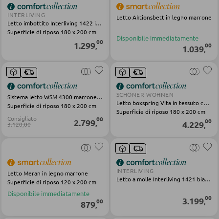
Panche per quardaroba
INTERLIVING
Letto Aktionsbett in legno marrone
Linee quardaroba
Letto imbottito Interliving 1422 in tessuto bianco
Superficie di riposo 180 x 200 cm
Disponibile immediatamente
Bacheche e cassette portachiavi
00
1.299
00
,
1.039
,
Portaombrelli
POGGIASCARPE
SCHÖNER WOHNEN
Sistema letto WSM 4300 marrone nero legno
Letto boxspring Vita in tessuto color crema e grigio
Superficie di riposo 180 x 200 cm
Superficie di riposo 180 x 200 cm
Scarpiere
Consigliato
00
2.799
00
,
4.229
3.120,00
,
Scarpiere a ribalta
Rastrelliere per scarpe
INTERLIVING
Letto Meran in legno marrone
Letto a molle Interliving 1421 bianco nero legno tessuto
MOBILI PER BAMBINI
Superficie di riposo 120 x 200 cm
Disponibile immediatamente
00
3.199
00
,
Lettini bimbi
879
,