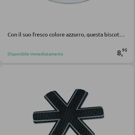
Con il suo fresco colore azzurro, questa biscottiera attira l'attenzione di tutti e aggiunge un tocco di colore alla vostra cucina. Ideale per tutti coloro che apprezzano la conservazione con stile. Il formato a "L" offre spazio sufficiente per biscott...
95
8
,
Disponibile immediatamente