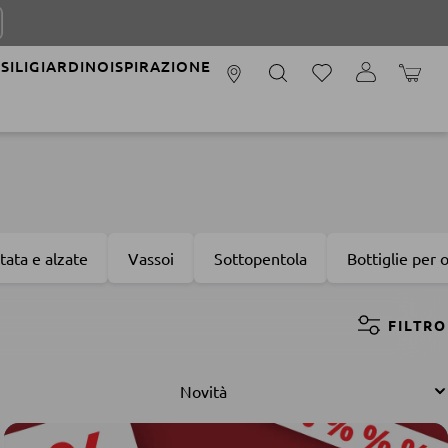
SILI
GIARDINO
ISPIRAZIONE
IL CAR
rtata e alzate
Vassoi
Sottopentola
Bottiglie per o
FILTRO