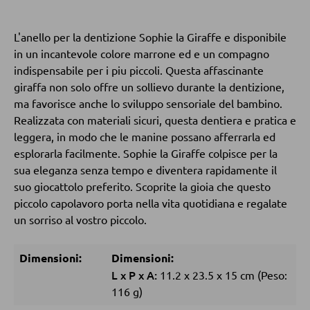
L'anello per la dentizione Sophie la Giraffe e disponibile
POLTRONE
in un incantevole colore marrone ed e un compagno
indispensabile per i piu piccoli. Questa affascinante
Poltrone imbottite
giraffa non solo offre un sollievo durante la dentizione,
Poltrone relax
ma favorisce anche lo sviluppo sensoriale del bambino.
Realizzata con materiali sicuri, questa dentiera e pratica e
Poltrone con schienale ad ali
leggera, in modo che le manine possano afferrarla ed
Poltrone TV
esplorarla facilmente. Sophie la Giraffe colpisce per la
sua eleganza senza tempo e diventera rapidamente il
suo giocattolo preferito. Scoprite la gioia che questo
SGABELLI
piccolo capolavoro porta nella vita quotidiana e regalate
un sorriso al vostro piccolo.
Sgabelli bassi
Sgabelli da bar
Dimensioni:
Dimensioni:
Pouf
L
x
P
x
A:
11.2
x
23.5
x
15 cm
(Peso:
116 g)
Pouf a sacco