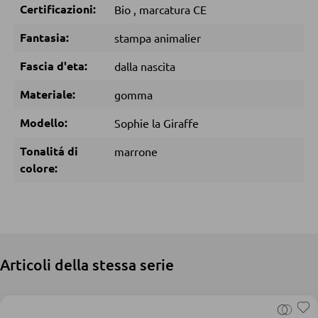
Certificazioni:
Bio
,
marcatura CE
DORMIRE
Fantasia:
stampa animalier
Fascia d'eta:
dalla nascita
Comodini
Letti boxspring
Materiale:
gomma
Letti matrimoniali
Modello:
Sophie la Giraffe
Letti imbottiti
Tonalitá di
marrone
Letti singoli
colore:
Camere complete
MATERASSI
Articoli della stessa serie
Materassi
Accessori per il materasso