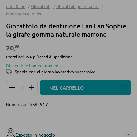
Divani letto
Lampade a piantana
mini & me
Giocattoli
Giocattoli per neonati
numero:
0472 270 000
Lun-Ven,
Accessori per divano
Punti luce e faretti
Massaggia gengive
09:00 - 18:00
Luci a parete
Giocattolo da dentizione Fan Fan Sophie
Luci a soffitto
CASSETTIERE E SIDEBOARD
la girafe gomma naturale marrone
Cassettiere
99
20
,
ILLUMINAZIONE A LED
Sideboard
Prezzi incl. IVA più costi di spedizione
Disponibile immediatamente
Highboard
Luci a soffitto a LED
Spedizione al giorno lavorativo successivo
Lowboards
Lampade a piantana a LED
Quantità del prodotto: inserisci la quantità desidera
NEL CARRELLO
Faretti a parete a LED
Lampadari a LED
MENSOLATURE
Numero art.
556254.7
Faretti e punti luce a LED
Mensole a parete
Lampade da tavolo a LED
Librerie
Lampade da scrivania a LED
Mensole in legno
Esposto in negozio