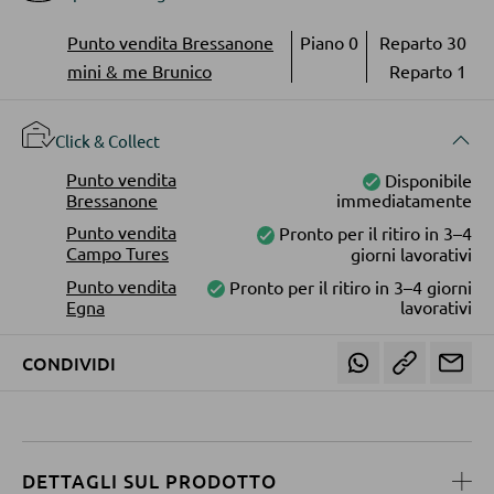
Vetrinette
Punto vendita Bressanone
Piano 0
Reparto 30
ILLUMINAZIONE DA ESTERNO
mini & me Brunico
Reparto 1
Luci da esterno
PARETI ATTREZZATE
Lampade solari
Click & Collect
Soggiorni componibili
Punto vendita
Disponibile
Credenze a giorno
Bressanone
immediatamente
LINEE ILLUMINOTECNICA
Punto vendita
Pronto per il ritiro in 3–4
Campo Tures
giorni lavorativi
MOBILI TV
Punto vendita
Pronto per il ritiro in 3–4 giorni
Egna
lavorativi
Moduli TV
CONDIVIDI
TAVOLI DA SOGGIORNO
Tavolini da caffé
DETTAGLI SUL PRODOTTO
Tavolini da divano