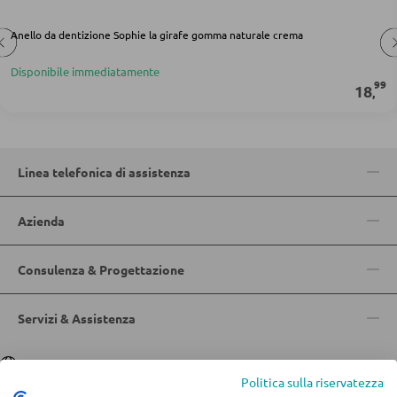
Doghe
Anello da dentizione Sophie la girafe gomma naturale crema
ARMADI
Disponibile immediatamente
99
18
,
Armadi con ante scorrevoli
Armadi con ante a battente
Linea telefonica di assistenza
SPECCHI
Azienda
Specchi da parete
Specchi da terra
Consulenza & Progettazione
Specchi boudoir e da trucco
Servizi & Assistenza
Specchi da bagno
Lingua
Deutsch
|
Italiano
Politica sulla riservatezza
MOBILI BAR