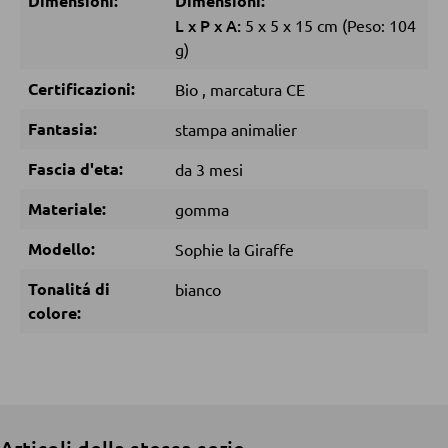
Dimensioni:
Dimensioni:
L
x
P
x
A:
5
x
5
x
15 cm
(Peso: 104
g)
POLTRONE
Certificazioni:
Bio
,
marcatura CE
Poltrone imbottite
Fantasia:
stampa animalier
Poltrone relax
Fascia d'eta:
da 3 mesi
Poltrone con schienale ad ali
Materiale:
gomma
Poltrone TV
Modello:
Sophie la Giraffe
SGABELLI
Tonalitá di
bianco
colore:
Sgabelli bassi
Sgabelli da bar
Pouf
Pouf a sacco