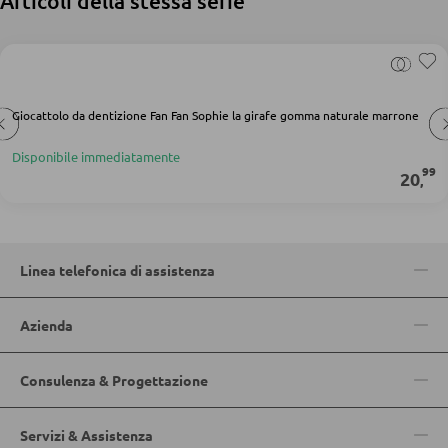
Articoli della stessa serie
DORMIRE
Comodini
Giocattolo da dentizione Fan Fan Sophie la girafe gomma naturale marrone
Letti boxspring
Disponibile immediatamente
Letti matrimoniali
99
20
,
Letti imbottiti
Letti singoli
Camere complete
Linea telefonica di assistenza
Azienda
MATERASSI
Consulenza & Progettazione
Materassi
Accessori per il materasso
Servizi & Assistenza