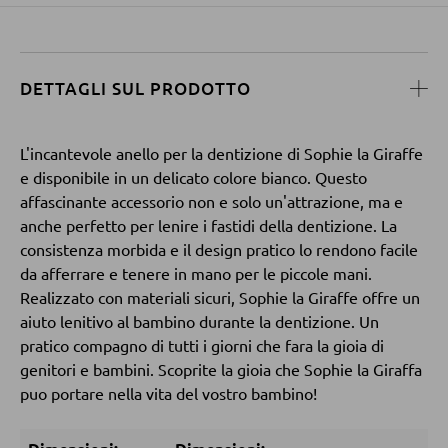
Vetrinette
ILLUMINAZIONE DA ESTERNO
DETTAGLI SUL PRODOTTO
Luci da esterno
PARETI ATTREZZATE
Lampade solari
Soggiorni componibili
L'incantevole anello per la dentizione di Sophie la Giraffe
Credenze a giorno
e disponibile in un delicato colore bianco. Questo
LINEE ILLUMINOTECNICA
affascinante accessorio non e solo un'attrazione, ma e
anche perfetto per lenire i fastidi della dentizione. La
MOBILI TV
consistenza morbida e il design pratico lo rendono facile
da afferrare e tenere in mano per le piccole mani.
Moduli TV
Realizzato con materiali sicuri, Sophie la Giraffe offre un
aiuto lenitivo al bambino durante la dentizione. Un
pratico compagno di tutti i giorni che fara la gioia di
TAVOLI DA SOGGIORNO
genitori e bambini. Scoprite la gioia che Sophie la Giraffa
puo portare nella vita del vostro bambino!
Tavolini da caffé
Tavolini da divano