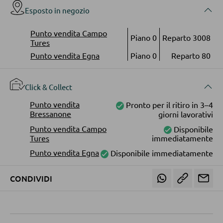
Faretti a parete a LED
Esposto in negozio
Vetrinette
Lampadari a LED
Punto vendita Campo
Piano 0
Reparto 3008
Faretti e punti luce a LED
Tures
PARETI ATTREZZATE
Punto vendita Egna
Piano 0
Reparto 80
Lampade da tavolo a LED
Soggiorni componibili
Lampade da scrivania a LED
Credenze a giorno
Click & Collect
Punto vendita
Pronto per il ritiro in 3–4
ILLUMINAZIONE DA ESTERNO
Bressanone
giorni lavorativi
MOBILI TV
Punto vendita Campo
Disponibile
Luci da esterno
Tures
immediatamente
Moduli TV
Lampade solari
Punto vendita Egna
Disponibile immediatamente
CONDIVIDI
TAVOLI DA SOGGIORNO
LINEE ILLUMINOTECNICA
Tavolini da caffé
Tavolini da divano