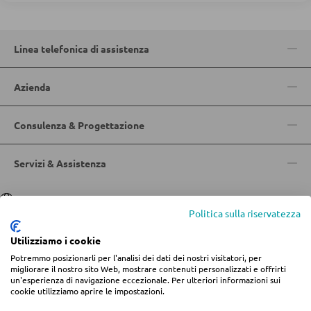
Doghe
Linea telefonica di assistenza
ARMADI
Armadi con ante scorrevoli
Azienda
Armadi con ante a battente
Consulenza & Progettazione
SPECCHI
Servizi & Assistenza
Specchi da parete
Lingua
Deutsch
|
Italiano
Specchi da terra
Politica sulla riservatezza
Specchi boudoir e da trucco
Utilizziamo i cookie
Specchi da bagno
Potremmo posizionarli per l'analisi dei dati dei nostri visitatori, per
© 2026 Centro arredamento Jungmann
migliorare il nostro sito Web, mostrare contenuti personalizzati e offrirti
un'esperienza di navigazione eccezionale. Per ulteriori informazioni sui
* Tutti i prezzi includono l'IVA più
spese di spedizione
se non diversamente
cookie utilizziamo aprire le impostazioni.
indicato.
MOBILI BAR
Informazioni legali
Termini e condizioni
Privacy