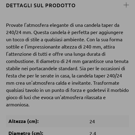
DETTAGLI SUL PRODOTTO
POLTRONE
Provate l'atmosfera elegante di una candela taper da
240/24 mm. Questa candela è perfetta per aggiungere
Poltrone imbottite
un tocco di stile a qualsiasi ambiente. Con la sua forma
Poltrone relax
sottile e l'impressionante altezza di 240 mm, attira
Poltrone con schienale ad ali
l'attenzione di tutti e offre una lunga durata di
combustione. Il diametro di 24 mm garantisce una tenuta
Poltrone TV
stabile nei portacandele standard. Sia per le occasioni di
festa che per le serate in casa, la candela taper 240/24
mm crea un'atmosfera calda e invitante. Trasformate
SGABELLI
qualsiasi tavolo in un punto di forza e godetevi il morbido
gioco di luci che evoca un'atmosfera rilassata e
Sgabelli bassi
armoniosa.
Sgabelli da bar
Pouf
Altezza (cm):
24
Pouf a sacco
Diametro (cm):
2.4