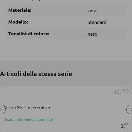
Materiale:
cera
DORMIRE
Modello:
Standard
Comodini
Tonalitá di colore:
nero
Letti boxspring
Letti matrimoniali
Letti imbottiti
Letti singoli
Articoli della stessa serie
Camere complete
MATERASSI
Candela Steinhart cera grigia
Materassi
Disponibile immediatamente
Accessori per il materasso
60
3
,