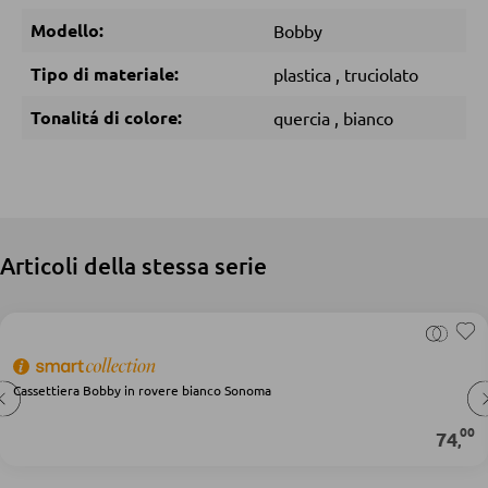
Pouf
Modello:
Bobby
Pouf a sacco
Tipo di materiale:
plastica
,
truciolato
Tonalitá di colore:
quercia
,
bianco
DORMIRE
Comodini
Letti boxspring
Letti matrimoniali
Articoli della stessa serie
Letti imbottiti
Letti singoli
Camere complete
Cassettiera Bobby in rovere bianco Sonoma
MATERASSI
00
74
,
Materassi