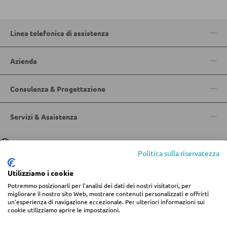
Accessori per il materasso
Doghe
Linea telefonica di assistenza
Azienda
ARMADI
Consulenza & Progettazione
Armadi con ante scorrevoli
Armadi con ante a battente
Servizi & Assistenza
SPECCHI
Lingua
Deutsch
|
Italiano
Politica sulla riservatezza
Specchi da parete
Utilizziamo i cookie
Specchi da terra
Potremmo posizionarli per l'analisi dei dati dei nostri visitatori, per
© 2026 Centro arredamento Jungmann
migliorare il nostro sito Web, mostrare contenuti personalizzati e offrirti
Specchi boudoir e da trucco
un'esperienza di navigazione eccezionale. Per ulteriori informazioni sui
* Tutti i prezzi includono l'IVA più
spese di spedizione
se non diversamente
cookie utilizziamo aprire le impostazioni.
indicato.
Specchi da bagno
Informazioni legali
Termini e condizioni
Privacy