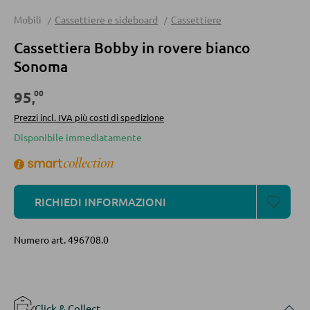
Divani
Mobili
Cassettiere e sideboard
Cassettiere
Divani letto
Cassettiera Bobby in rovere bianco
Sonoma
Accessori per divano
00
95
,
CASSETTIERE E SIDEBOARD
Prezzi incl. IVA più costi di spedizione
Disponibile immediatamente
Cassettiere
Sideboard
Highboard
RICHIEDI INFORMAZIONI
Lowboards
Numero art.
496708.0
MENSOLATURE
Mensole a parete
Click & Collect