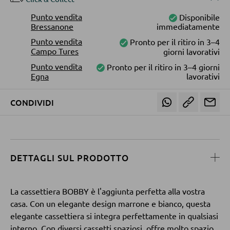
Librerie
Punto vendita
Disponibile
Mensole in legno
Bressanone
immediatamente
Punto vendita
Pronto per il ritiro in 3–4
Vetrinette
Campo Tures
giorni lavorativi
Punto vendita
Pronto per il ritiro in 3–4 giorni
Egna
lavorativi
PARETI ATTREZZATE
CONDIVIDI
Soggiorni componibili
Credenze a giorno
MOBILI TV
DETTAGLI SUL PRODOTTO
Moduli TV
La cassettiera BOBBY è l'aggiunta perfetta alla vostra
casa. Con un elegante design marrone e bianco, questa
elegante cassettiera si integra perfettamente in qualsiasi
TAVOLI DA SOGGIORNO
interno. Con diversi cassetti spaziosi, offre molto spazio