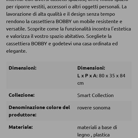
Tavolini da caffé
per riporre vestiti, accessori o altri oggetti personali. La
lavorazione di alta qualità e il design senza tempo
Tavolini da divano
rendono la cassettiera BOBBY un mobile resistente e
versatile. Scoprite come la funzionalità incontra l'estetica
e valorizza il vostro spazio abitativo. Scegliete la
POLTRONE
cassettiera BOBBY e godetevi una casa ordinata ed
elegante.
Poltrone imbottite
Poltrone relax
Dimensioni:
Dimensioni:
Poltrone con schienale ad ali
L
x
P
x
A:
80
x
35
x
84
cm
Poltrone TV
Collezione:
Smart Collection
SGABELLI
Denominazione colore del
rovere sonoma
produttore:
Sgabelli bassi
Materiale:
materiali a base di
Sgabelli da bar
legno
,
plastica