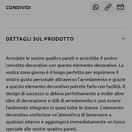
CONDIVIDI
POLTRONE
Poltrone imbottite
DETTAGLI SUL PRODOTTO
Poltrone relax
Poltrone con schienale ad ali
Arredate le vostre quattro pareti e arricchite il vostro
Poltrone TV
concetto decorativo con questo elemento decorativo. La
vostra zona giorno è il luogo perfetto per esprimere il
vostro gusto personale attraverso l'arredamento e grazie
SGABELLI
a questo elemento decorativo potrete farlo con facilità. Il
design di successo si abbina perfettamente a molte altre
Sgabelli bassi
idee di decorazione e stili di arredamento e può essere
Sgabelli da bar
facilmente integrato in quasi tutte le stanze. L'elemento
decorativo conferisce un'atmosfera di benessere a
Pouf
qualsiasi interno e aggiungerà immediatamente un tocco
Pouf a sacco
speciale alle vostre quattro pareti.