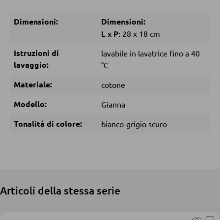
Dimensioni:
Dimensioni:
DORMIRE
L
x
P:
28
x
18 cm
Comodini
Istruzioni di
lavabile in lavatrice fino a 40
Letti boxspring
lavaggio:
°C
Letti matrimoniali
Materiale:
cotone
Letti imbottiti
Modello:
Gianna
Letti singoli
Tonalitá di colore:
bianco-grigio scuro
Camere complete
MATERASSI
Materassi
Articoli della stessa serie
Accessori per il materasso