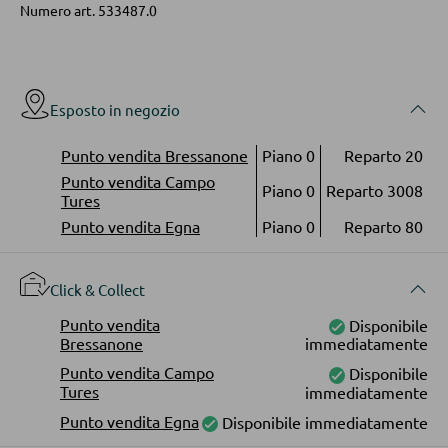
Faretti a parete a LED
Numero art.
533487.0
Vetrinette
Lampadari a LED
Faretti e punti luce a LED
PARETI ATTREZZATE
Esposto in negozio
Lampade da tavolo a LED
Soggiorni componibili
Lampade da scrivania a LED
Punto vendita Bressanone
Piano 0
Reparto 20
Credenze a giorno
Punto vendita Campo
Piano 0
Reparto 3008
Tures
ILLUMINAZIONE DA ESTERNO
Punto vendita Egna
Piano 0
Reparto 80
MOBILI TV
Luci da esterno
Click & Collect
Moduli TV
Lampade solari
Punto vendita
Disponibile
Bressanone
immediatamente
TAVOLI DA SOGGIORNO
LINEE ILLUMINOTECNICA
Punto vendita Campo
Disponibile
Tures
immediatamente
Tavolini da caffé
Punto vendita Egna
Disponibile immediatamente
Tavolini da divano