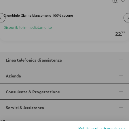
Doghe
Grembiule Gianna bianco-nero 100% cotone
ARMADI
Disponibile immediatamente
95
22
Armadi con ante scorrevoli
,
Armadi con ante a battente
Linea telefonica di assistenza
SPECCHI
Azienda
Specchi da parete
Specchi da terra
Consulenza & Progettazione
Specchi boudoir e da trucco
Specchi da bagno
Servizi & Assistenza
Lingua
Deutsch
|
Italiano
MOBILI BAR
Politica sulla riservatezza