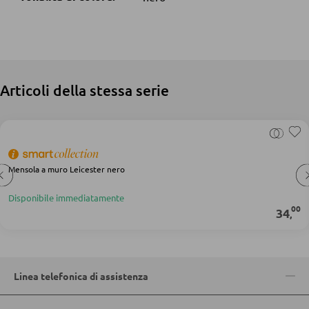
Pouf
Pouf a sacco
DORMIRE
Articoli della stessa serie
Comodini
Letti boxspring
Letti matrimoniali
Mensola a muro Leicester nero
Letti imbottiti
Disponibile immediatamente
Letti singoli
00
34
,
Camere complete
MATERASSI
Linea telefonica di assistenza
Materassi