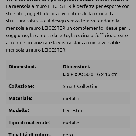
Tavolini da caffé
La mensola a muro LEICESTER è perfetta per esporre con
stile libri, oggetti decorativi o utensili da cucina. La
Tavolini da divano
struttura robusta e il design senza tempo rendono la
mensola a muro LEICESTER un complemento ideale per il
soggiorno, la camera da letto, la cucina o l'ufficio. Create
POLTRONE
accenti e organizzate la vostra stanza con la versatile
mensola a muro LEICESTER.
Poltrone imbottite
Poltrone relax
Dimensioni:
Dimensioni:
Poltrone con schienale ad ali
L
x
P
x
A:
50
x
16
x
16 cm
Poltrone TV
Collezione:
Smart Collection
Materiale:
metallo
SGABELLI
Modello:
Leicester
Sgabelli bassi
Tipo di materiale:
metallo
Sgabelli da bar
Tonalitá di colore:
nero