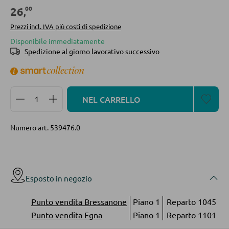
00
26
,
Divani
Prezzi incl. IVA più costi di spedizione
Divani letto
Disponibile immediatamente
Accessori per divano
Spedizione al giorno lavorativo successivo
CASSETTIERE E SIDEBOARD
Quantità del prodotto: inserisci la quantità desidera
NEL CARRELLO
Cassettiere
Sideboard
Numero art.
539476.0
Highboard
Lowboards
Esposto in negozio
MENSOLATURE
Punto vendita Bressanone
Piano 1
Reparto 1045
Punto vendita Egna
Piano 1
Reparto 1101
Mensole a parete