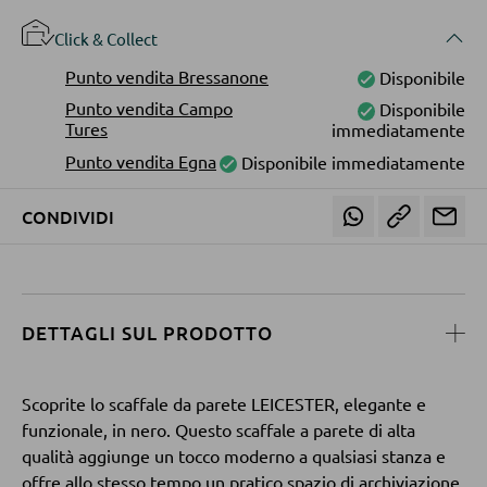
Librerie
Click & Collect
Mensole in legno
Punto vendita Bressanone
Disponibile
Vetrinette
Punto vendita Campo
Disponibile
Tures
immediatamente
Punto vendita Egna
Disponibile immediatamente
PARETI ATTREZZATE
CONDIVIDI
Soggiorni componibili
Credenze a giorno
MOBILI TV
DETTAGLI SUL PRODOTTO
Moduli TV
Scoprite lo scaffale da parete LEICESTER, elegante e
funzionale, in nero. Questo scaffale a parete di alta
qualità aggiunge un tocco moderno a qualsiasi stanza e
TAVOLI DA SOGGIORNO
offre allo stesso tempo un pratico spazio di archiviazione.