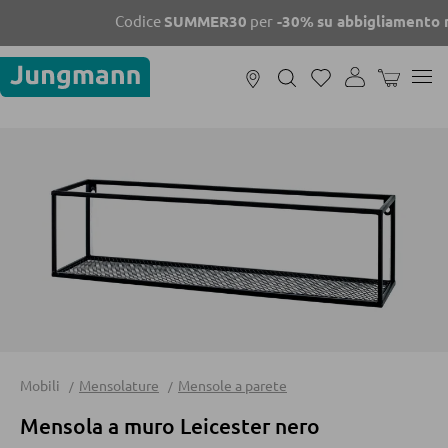
Codice
SUMMER30
per
-30%
su abbigliamento m
IL CARREL
MOBILI
FILTRA PER STANZA
Soggiorno
Camera da letto
Bagno
Camera dei
Mobili
Mensolature
Mensole a parete
DIVANI E SOFÁ
Mensola a muro Leicester nero
Divani modulari