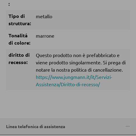
:
Accessori per il materasso
Tipo di
metallo
Doghe
struttura:
Tonalitá
marrone
ARMADI
di colore:
Armadi con ante scorrevoli
diritto di
Questo prodotto non è prefabbricato e
recesso:
viene prodotto singolarmente. Si prega di
Armadi con ante a battente
notare la nostra politica di cancellazione.
https://www.jungmann.it/it/Servizi-
Assistenza/Diritto-di-recesso/
SPECCHI
Specchi da parete
Specchi da terra
Specchi boudoir e da trucco
Linea telefonica di assistenza
Specchi da bagno