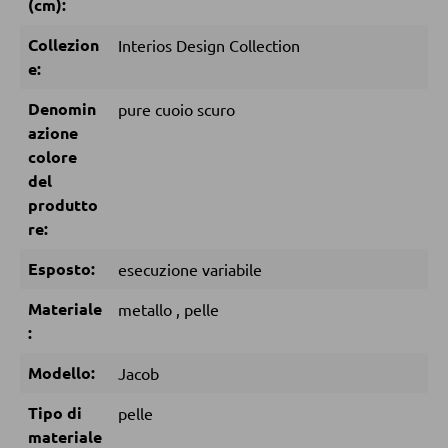
(cm):
Pouf
Pouf a sacco
Collezion
Interios Design Collection
e:
Denomin
pure cuoio scuro
DORMIRE
azione
Comodini
colore
del
Letti boxspring
produtto
Letti matrimoniali
re:
Letti imbottiti
Esposto:
esecuzione variabile
Letti singoli
Materiale
metallo
,
pelle
Camere complete
:
Modello:
Jacob
MATERASSI
Tipo di
pelle
materiale
Materassi