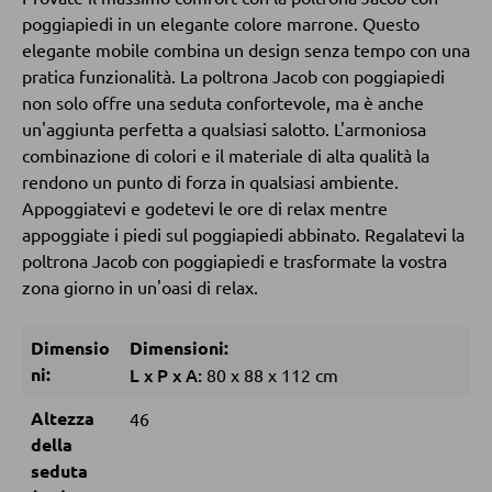
Tavolini da caffé
poggiapiedi in un elegante colore marrone. Questo
elegante mobile combina un design senza tempo con una
Tavolini da divano
pratica funzionalità. La poltrona Jacob con poggiapiedi
non solo offre una seduta confortevole, ma è anche
un'aggiunta perfetta a qualsiasi salotto. L'armoniosa
POLTRONE
combinazione di colori e il materiale di alta qualità la
rendono un punto di forza in qualsiasi ambiente.
Poltrone imbottite
Appoggiatevi e godetevi le ore di relax mentre
Poltrone relax
appoggiate i piedi sul poggiapiedi abbinato. Regalatevi la
Poltrone con schienale ad ali
poltrona Jacob con poggiapiedi e trasformate la vostra
zona giorno in un'oasi di relax.
Poltrone TV
Dimensio
Dimensioni:
ni:
L
x
P
x
A:
SGABELLI
80
x
88
x
112 cm
Altezza
46
Sgabelli bassi
della
Sgabelli da bar
seduta