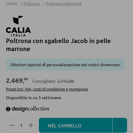
Mobili
Poltrone
Poltrone imbottite
Divani
Divani letto
Accessori per divano
Poltrona con sgabello Jacob in pelle
marrone
CASSETTIERE E SIDEBOARD
Cassettiere
Ulteriori opzioni di personalizzazione nei nostri showroom.
Sideboard
00
2.469
,
Consigliato
2.772,00
Highboard
Prezzi incl. IVA, costi di spedizione e montaggio
Lowboards
Disponibile in ca. 5 settimane
MENSOLATURE
Quantità del prodotto: inserisci la quantità desidera
NEL CARRELLO
Mensole a parete