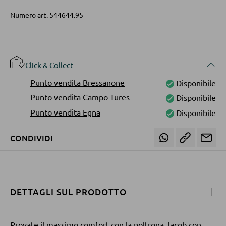
Librerie
Numero art.
544644.95
Mensole in legno
Vetrinette
Click & Collect
PARETI ATTREZZATE
Punto vendita Bressanone
Disponibile
Punto vendita Campo Tures
Disponibile
Soggiorni componibili
Punto vendita Egna
Disponibile
Credenze a giorno
CONDIVIDI
MOBILI TV
Moduli TV
DETTAGLI SUL PRODOTTO
TAVOLI DA SOGGIORNO
Provate il massimo comfort con la poltrona Jacob con