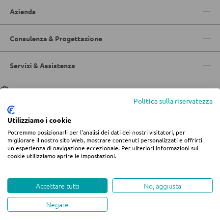
Azienda
MOBILI BAR
Consulenza & Progettazione
Sgabelli da bar
Carrelli da portata
Servizi & Assistenza
Carrelli da bar
Lingua
Deutsch
|
Italiano
Sgabelli da bar
Politica sulla riservatezza
Utilizziamo i cookie
TAVOLI
Potremmo posizionarli per l'analisi dei dati dei nostri visitatori, per
© 2026 Centro arredamento Jungmann
migliorare il nostro sito Web, mostrare contenuti personalizzati e offrirti
un'esperienza di navigazione eccezionale. Per ulteriori informazioni sui
* Tutti i prezzi includono l'IVA più
spese di spedizione
se non diversamente
Tavoli da pranzo
cookie utilizziamo aprire le impostazioni.
indicato.
Informazioni legali
Termini e condizioni
Privacy
Tavolini da caffé
Modifica impostazioni dei cookie
Whistleblowing
Accettare tutti
No, aggiusta
Toeletta da trucco
Negare
created by teamblau