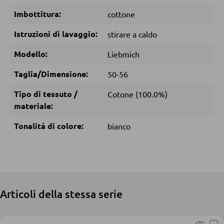
DORMIRE
Imbottitura:
cottone
Comodini
Istruzioni di lavaggio:
stirare a caldo
Letti boxspring
Modello:
Liebmich
Letti matrimoniali
Taglia/Dimensione:
50-56
Letti imbottiti
Letti singoli
Tipo di tessuto /
Cotone (100.0%)
materiale:
Camere complete
Tonalitá di colore:
bianco
MATERASSI
Materassi
Accessori per il materasso
Articoli della stessa serie
Doghe