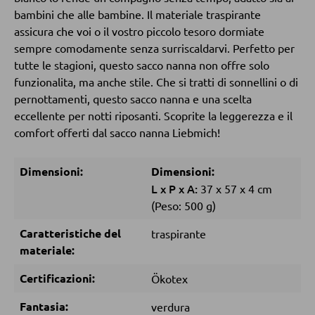
POLTRONE
bambini che alle bambine. Il materiale traspirante
assicura che voi o il vostro piccolo tesoro dormiate
Poltrone imbottite
sempre comodamente senza surriscaldarvi. Perfetto per
tutte le stagioni, questo sacco nanna non offre solo
Poltrone relax
funzionalita, ma anche stile. Che si tratti di sonnellini o di
Poltrone con schienale ad ali
pernottamenti, questo sacco nanna e una scelta
Poltrone TV
eccellente per notti riposanti. Scoprite la leggerezza e il
comfort offerti dal sacco nanna Liebmich!
SGABELLI
Dimensioni:
Dimensioni:
L
x
P
x
A:
37
x
57
x
4 cm
Sgabelli bassi
(Peso: 500 g)
Sgabelli da bar
Caratteristiche del
traspirante
Pouf
materiale:
Pouf a sacco
Certificazioni:
Ökotex
Fantasia:
verdura