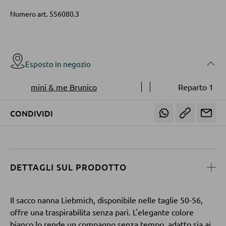
ILLUMINAZIONE DA ESTERNO
Numero art.
556080.3
Luci da esterno
PARETI ATTREZZATE
Lampade solari
Soggiorni componibili
Esposto in negozio
Credenze a giorno
LINEE ILLUMINOTECNICA
mini & me Brunico
Reparto 1
MOBILI TV
CONDIVIDI
Moduli TV
TAVOLI DA SOGGIORNO
DETTAGLI SUL PRODOTTO
Tavolini da caffé
Tavolini da divano
Il sacco nanna Liebmich, disponibile nelle taglie 50-56,
offre una traspirabilita senza pari. L'elegante colore
bianco lo rende un compagno senza tempo, adatto sia ai