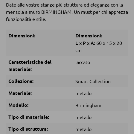
Pouf
Date alle vostre stanze più struttura ed eleganza con la
mensola a muro BIRMINGHAM. Un must per chi apprezza
Pouf a sacco
funzionalità e stile.
DORMIRE
Dimensioni:
Dimensioni:
L
x
P
x
A:
60
x
15
x
20
Comodini
cm
Letti boxspring
Caratteristiche del
laccato
Letti matrimoniali
materiale:
Letti imbottiti
Collezione:
Smart Collection
Letti singoli
Materiale:
metallo
Camere complete
Modello:
Birmingham
Tipo di materiale:
metallo
MATERASSI
Tipo di struttura:
metallo
Materassi