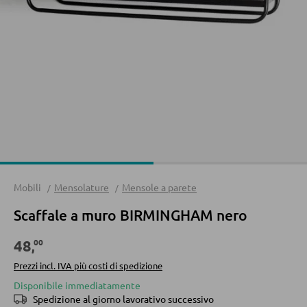
Divani
Divani letto
Accessori per divano
CASSETTIERE E SIDEBOARD
Cassettiere
Sideboard
Mobili
Mensolature
Mensole a parete
Highboard
Scaffale a muro BIRMINGHAM nero
Lowboards
00
48
,
MENSOLATURE
Prezzi incl. IVA più costi di spedizione
Disponibile immediatamente
Mensole a parete
Spedizione al giorno lavorativo successivo