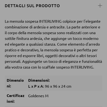
Tavolini da caffé
DETTAGLI SUL PRODOTTO
Tavolini da divano
La mensola sospesa INTERLIVING colpisce per l'elegante
combinazione di ardesia e antracite. La parte anteriore e
POLTRONE
il corpo della mensola sospesa sono realizzati con una
sottile finitura ardesia, che aggiunge un tocco moderno
Poltrone imbottite
ed elegante a qualsiasi stanza. Come elemento d'arredo
Poltrone relax
pratico e decorativo, la mensola sospesa è perfetta per
riporre ed esporre libri, oggetti decorativi o altri tesori
Poltrone con schienale ad ali
personali. Aggiungete un tocco di eleganza e funzionalità
Poltrone TV
alla vostra casa con lo scaffale sospeso INTERLIVING.
Dimensio
Dimensioni:
SGABELLI
ni:
L
x
P
x
A:
96
x
96
x
24 cm
Sgabelli bassi
Certificaz
Goldenes M
Sgabelli da bar
ioni: