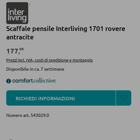
Divani
Divani letto
Scaffale pensile Interliving 1701 rovere
Accessori per divano
antracite
00
177
,
CASSETTIERE E SIDEBOARD
Prezzi incl. IVA, costi di spedizione e montaggio
Cassettiere
Disponibile in ca. 7 settimane
Sideboard
Highboard
RICHIEDI INFORMAZIONI
Lowboards
Numero art.
543029.0
MENSOLATURE
Mensole a parete