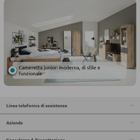
MOBILI BAR
Sgabelli da bar
Carrelli da portata
Carrelli da bar
Sgabelli da bar
Cameretta junior: moderna, di stile e
funzionale
TAVOLI
Tavoli da pranzo
Linea telefonica di assistenza
Tavolini da caffé
Toeletta da trucco
Azienda
Consulenza & Progettazione