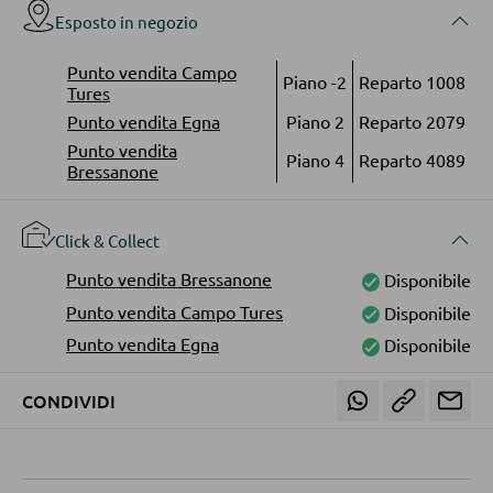
Librerie
Esposto in negozio
Mensole in legno
Punto vendita Campo
Piano -2
Reparto 1008
Vetrinette
Tures
Punto vendita Egna
Piano 2
Reparto 2079
Punto vendita
Piano 4
Reparto 4089
PARETI ATTREZZATE
Bressanone
Soggiorni componibili
Click & Collect
Credenze a giorno
Punto vendita Bressanone
Disponibile
Punto vendita Campo Tures
Disponibile
MOBILI TV
Punto vendita Egna
Disponibile
Moduli TV
CONDIVIDI
TAVOLI DA SOGGIORNO