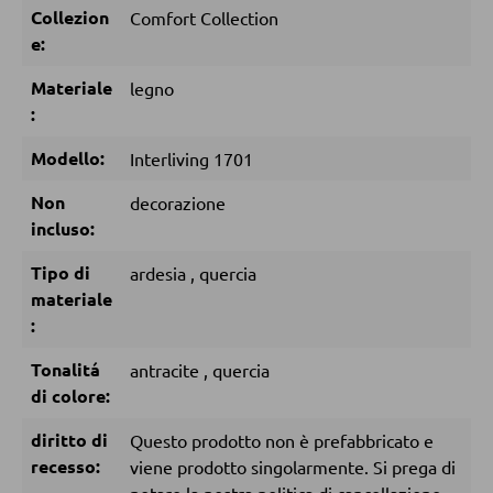
Pouf
Collezion
Comfort Collection
e:
Pouf a sacco
Materiale
legno
:
DORMIRE
Modello:
Interliving 1701
Comodini
Non
decorazione
Letti boxspring
incluso:
Letti matrimoniali
Tipo di
ardesia
,
quercia
Letti imbottiti
materiale
Letti singoli
:
Camere complete
Tonalitá
antracite
,
quercia
di colore:
MATERASSI
diritto di
Questo prodotto non è prefabbricato e
recesso:
viene prodotto singolarmente. Si prega di
Materassi