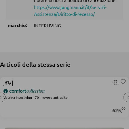
notare la nostra politica di cancellazione.
https://www.jungmann.it/it/Servizi-
Accessori per il materasso
Assistenza/Diritto-di-recesso/
Doghe
marchio:
INTERLIVING
ARMADI
Armadi con ante scorrevoli
Armadi con ante a battente
Articoli della stessa serie
SPECCHI
Specchi da parete
Vetrina Interliving 1701 rovere antracite
Specchi da terra
00
625
,
Specchi boudoir e da trucco
Specchi da bagno