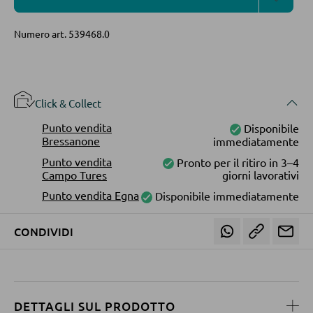
Librerie
Numero art.
539468.0
Mensole in legno
Vetrinette
Click & Collect
PARETI ATTREZZATE
Punto vendita
Disponibile
Soggiorni componibili
Bressanone
immediatamente
Punto vendita
Pronto per il ritiro in 3–4
Credenze a giorno
Campo Tures
giorni lavorativi
Punto vendita Egna
Disponibile immediatamente
MOBILI TV
CONDIVIDI
Moduli TV
TAVOLI DA SOGGIORNO
DETTAGLI SUL PRODOTTO