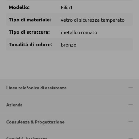
Pouf
Modello:
Filia1
Pouf a sacco
Tipo di materiale:
vetro di sicurezza temperato
Tipo di struttura:
metallo cromato
DORMIRE
Tonalitá di colore:
bronzo
Comodini
Letti boxspring
Letti matrimoniali
Letti imbottiti
Linea telefonica di assistenza
Letti singoli
Camere complete
Azienda
Consulenza & Progettazione
MATERASSI
Materassi
Servizi & Assistenza