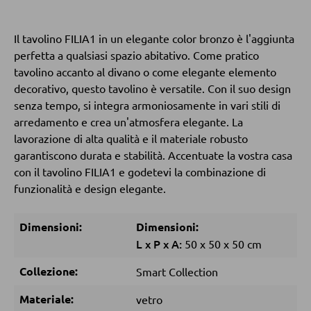
Tavolini da caffé
Tavolini da divano
Il tavolino FILIA1 in un elegante color bronzo è l'aggiunta
perfetta a qualsiasi spazio abitativo. Come pratico
tavolino accanto al divano o come elegante elemento
POLTRONE
decorativo, questo tavolino è versatile. Con il suo design
senza tempo, si integra armoniosamente in vari stili di
Poltrone imbottite
arredamento e crea un'atmosfera elegante. La
lavorazione di alta qualità e il materiale robusto
Poltrone relax
garantiscono durata e stabilità. Accentuate la vostra casa
Poltrone con schienale ad ali
con il tavolino FILIA1 e godetevi la combinazione di
Poltrone TV
funzionalità e design elegante.
Dimensioni:
Dimensioni:
SGABELLI
L
x
P
x
A:
50
x
50
x
50 cm
Sgabelli bassi
Collezione:
Smart Collection
Sgabelli da bar
Materiale:
vetro