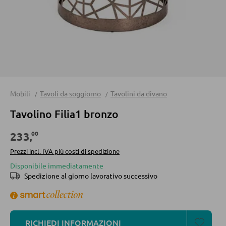
Divani
Divani letto
Accessori per divano
CASSETTIERE E SIDEBOARD
Mobili
Tavoli da soggiorno
Tavolini da divano
Cassettiere
Tavolino Filia1 bronzo
Sideboard
00
233
,
Highboard
Prezzi incl. IVA più costi di spedizione
Lowboards
Disponibile immediatamente
Spedizione al giorno lavorativo successivo
MENSOLATURE
Mensole a parete
RICHIEDI INFORMAZIONI