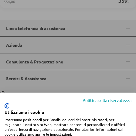
359
,
554,00
Doghe
ARMADI
Linea telefonica di assistenza
Armadi con ante scorrevoli
Azienda
Armadi con ante a battente
Consulenza & Progettazione
SPECCHI
Servizi & Assistenza
Specchi da parete
Lingua
Deutsch
|
Italiano
Specchi da terra
Politica sulla riservatezza
Specchi boudoir e da trucco
Utilizziamo i cookie
Specchi da bagno
Potremmo posizionarli per l'analisi dei dati dei nostri visitatori, per
© 2026 Centro arredamento Jungmann
migliorare il nostro sito Web, mostrare contenuti personalizzati e offrirti
un'esperienza di navigazione eccezionale. Per ulteriori informazioni sui
* Tutti i prezzi includono l'IVA più
spese di spedizione
se non diversamente
cookie utilizziamo aprire le impostazioni.