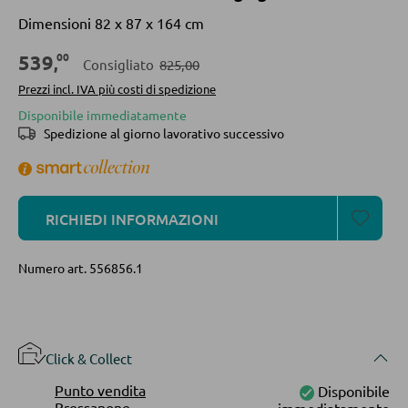
Divani letto
Dimensioni 82 x 87 x 164 cm
Accessori per divano
00
539
,
Consigliato
825,00
Prezzi incl. IVA più costi di spedizione
CASSETTIERE E SIDEBOARD
Disponibile immediatamente
Spedizione al giorno lavorativo successivo
Cassettiere
Sideboard
Highboard
RICHIEDI INFORMAZIONI
Lowboards
Numero art.
556856.1
MENSOLATURE
Mensole a parete
Click & Collect
Librerie
Punto vendita
Disponibile
Bressanone
immediatamente