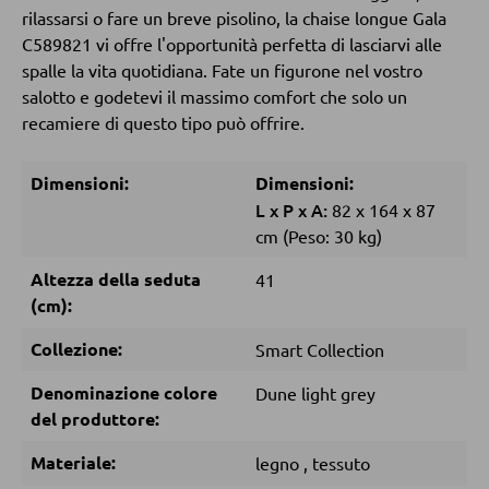
Tavolini da divano
rilassarsi o fare un breve pisolino, la chaise longue Gala
C589821 vi offre l'opportunità perfetta di lasciarvi alle
spalle la vita quotidiana. Fate un figurone nel vostro
POLTRONE
salotto e godetevi il massimo comfort che solo un
recamiere di questo tipo può offrire.
Poltrone imbottite
Poltrone relax
Dimensioni:
Dimensioni:
Poltrone con schienale ad ali
L
x
P
x
A:
82
x
164
x
87
cm
(Peso: 30 kg)
Poltrone TV
Altezza della seduta
41
(cm):
SGABELLI
Collezione:
Smart Collection
Sgabelli bassi
Denominazione colore
Dune light grey
Sgabelli da bar
del produttore:
Pouf
Materiale:
legno
,
tessuto
Pouf a sacco