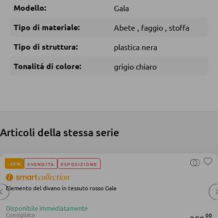
Modello:
Gala
Tipo di materiale:
Abete
,
faggio
,
stoffa
DORMIRE
Tipo di struttura:
plastica nera
Comodini
Tonalitá di colore:
grigio chiaro
Letti boxspring
Letti matrimoniali
Letti imbottiti
Letti singoli
Articoli della stessa serie
Camere complete
-35%
SVENDITA
ESPOSIZIONE
MATERASSI
Elemento del divano in tessuto rosso Gala
Materassi
Disponibile immediatamente
Accessori per il materasso
Consigliato
00