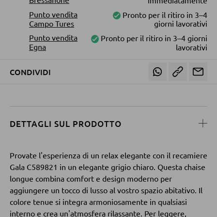
Mensole in legno
Punto vendita
Pronto per il ritiro in 3–4
Vetrinette
Campo Tures
giorni lavorativi
Punto vendita
Pronto per il ritiro in 3–4 giorni
Egna
lavorativi
PARETI ATTREZZATE
CONDIVIDI
Soggiorni componibili
Credenze a giorno
DETTAGLI SUL PRODOTTO
MOBILI TV
Moduli TV
Provate l'esperienza di un relax elegante con il recamiere
Gala C589821 in un elegante grigio chiaro. Questa chaise
longue combina comfort e design moderno per
TAVOLI DA SOGGIORNO
aggiungere un tocco di lusso al vostro spazio abitativo. Il
colore tenue si integra armoniosamente in qualsiasi
Tavolini da caffé
interno e crea un'atmosfera rilassante. Per leggere,