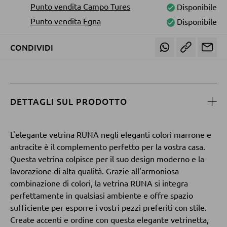
Tavolini da divano
Punto vendita Campo Tures
Disponibile
Punto vendita Egna
Disponibile
POLTRONE
CONDIVIDI
Poltrone imbottite
Poltrone relax
Poltrone con schienale ad ali
DETTAGLI SUL PRODOTTO
Poltrone TV
L'elegante vetrina RUNA negli eleganti colori marrone e
antracite è il complemento perfetto per la vostra casa.
SGABELLI
Questa vetrina colpisce per il suo design moderno e la
lavorazione di alta qualità. Grazie all'armoniosa
Sgabelli bassi
combinazione di colori, la vetrina RUNA si integra
Sgabelli da bar
perfettamente in qualsiasi ambiente e offre spazio
Pouf
sufficiente per esporre i vostri pezzi preferiti con stile.
Create accenti e ordine con questa elegante vetrinetta,
Pouf a sacco