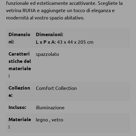
funzionale ed esteticamente accattivante. Scegliete la
vetrina RUNA e aggiungete un tocco di eleganza e
modernità al vostro spazio abitativo.
DORMIRE
Comodini
Dimensio
Dimensioni:
ni:
L
x
P
x
A:
43
x
44
x
205 cm
Letti boxspring
Caratteri
spazzolato
Letti matrimoniali
stiche del
Letti imbottiti
materiale
Letti singoli
:
Camere complete
Collezion
Comfort Collection
e:
MATERASSI
Incluso:
illuminazione
Materiale
legno
,
vetro
Materassi
:
Accessori per il materasso