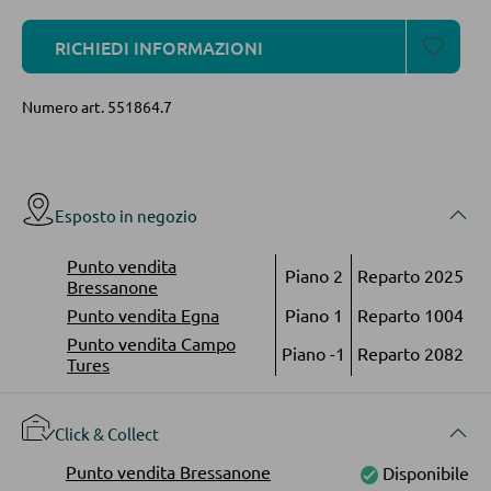
Mensole in legno
Vetrinette
RICHIEDI INFORMAZIONI
Numero art.
551864.7
PARETI ATTREZZATE
Soggiorni componibili
Credenze a giorno
Esposto in negozio
Punto vendita
Piano 2
Reparto 2025
MOBILI TV
Bressanone
Punto vendita Egna
Piano 1
Reparto 1004
Moduli TV
Punto vendita Campo
Piano -1
Reparto 2082
Tures
TAVOLI DA SOGGIORNO
Click & Collect
Tavolini da caffé
Punto vendita Bressanone
Disponibile