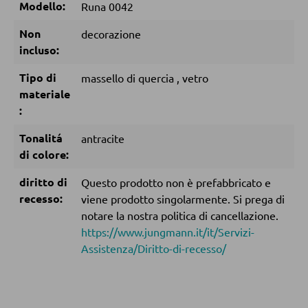
Modello:
Runa 0042
Doghe
Non
decorazione
incluso:
ARMADI
Tipo di
massello di quercia
,
vetro
Armadi con ante scorrevoli
materiale
:
Armadi con ante a battente
Tonalitá
antracite
di colore:
SPECCHI
diritto di
Questo prodotto non è prefabbricato e
Specchi da parete
recesso:
viene prodotto singolarmente. Si prega di
notare la nostra politica di cancellazione.
Specchi da terra
https://www.jungmann.it/it/Servizi-
Specchi boudoir e da trucco
Assistenza/Diritto-di-recesso/
Specchi da bagno