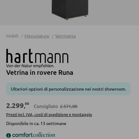
Divani letto
Accessori per divano
Mobili
Mensolature
Vetrinette
CASSETTIERE E SIDEBOARD
Cassettiere
Sideboard
Vetrina in rovere Runa
Highboard
Lowboards
Ulteriori opzioni di personalizzazione nei nostri showroom.
00
2.299
MENSOLATURE
,
Consigliato
2.571,00
Prezzi incl. IVA, costi di spedizione e montaggio
Mensole a parete
Disponibile in ca. 13 settimane
Librerie