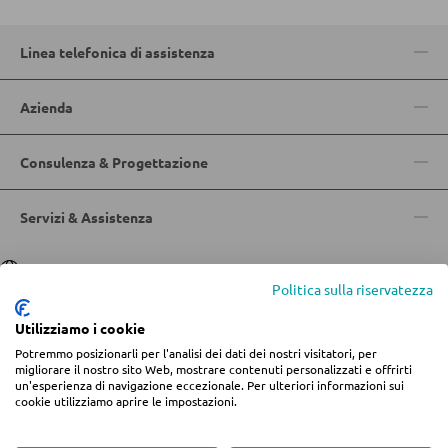
MOBILI BAR
Sgabelli da bar
Linea telefonica di assistenza
Carrelli da portata
Azienda
Carrelli da bar
Sgabelli da bar
Consulenza & Progettazione
Servizi & Assistenza
TAVOLI
Tavoli da pranzo
Lingua
Deutsch
|
Italiano
Politica sulla riservatezza
Tavolini da caffé
Utilizziamo i cookie
Toeletta da trucco
Potremmo posizionarli per l'analisi dei dati dei nostri visitatori, per
© 2026 Centro arredamento Jungmann
migliorare il nostro sito Web, mostrare contenuti personalizzati e offrirti
un'esperienza di navigazione eccezionale. Per ulteriori informazioni sui
* Tutti i prezzi includono l'IVA più
spese di spedizione
se non diversamente
cookie utilizziamo aprire le impostazioni.
SEDIE
indicato.
Informazioni legali
Termini e condizioni
Privacy