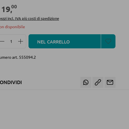
00
119
,
ezzi incl. IVA più costi di spedizione
on disponibile
Quantità del prodotto: inserisci la quantità desidera
NEL CARRELLO
umero art.
555094.2
ONDIVIDI