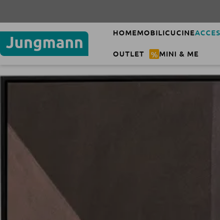
HOME
MOBILI
CUCINE
ACCES
OUTLET
%
MINI & ME