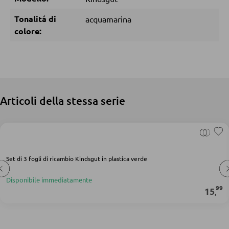
Doghe
Tonalitá di
acquamarina
colore:
ARMADI
Armadi con ante scorrevoli
Armadi con ante a battente
Articoli della stessa serie
SPECCHI
Specchi da parete
Specchi da terra
Set di 3 fogli di ricambio Kindsgut in plastica verde
Specchi boudoir e da trucco
Disponibile immediatamente
99
Specchi da bagno
15
,
MOBILI BAR