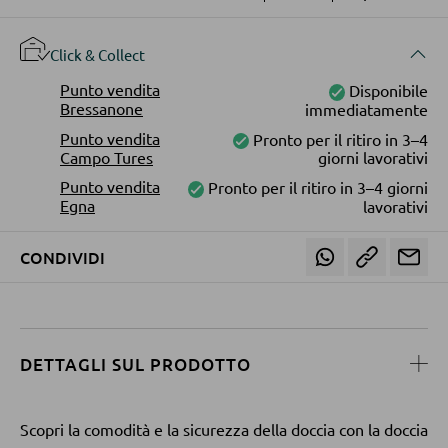
Click & Collect
POLTRONE
Punto vendita
Disponibile
Poltrone imbottite
Bressanone
immediatamente
Punto vendita
Pronto per il ritiro in 3–4
Poltrone relax
Campo Tures
giorni lavorativi
Poltrone con schienale ad ali
Punto vendita
Pronto per il ritiro in 3–4 giorni
Egna
lavorativi
Poltrone TV
CONDIVIDI
SGABELLI
Sgabelli bassi
Sgabelli da bar
DETTAGLI SUL PRODOTTO
Pouf
Pouf a sacco
Scopri la comodità e la sicurezza della doccia con la doccia