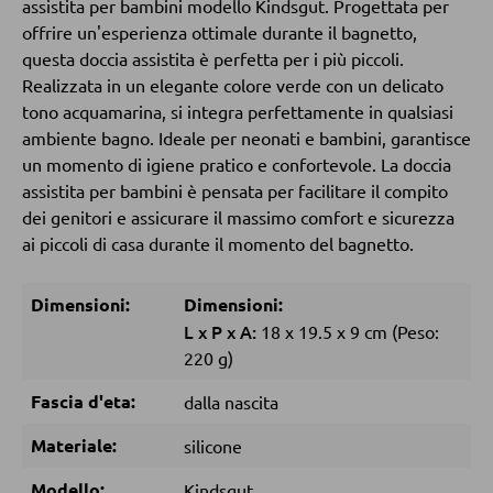
assistita per bambini modello Kindsgut. Progettata per
offrire un'esperienza ottimale durante il bagnetto,
DORMIRE
questa doccia assistita è perfetta per i più piccoli.
Realizzata in un elegante colore verde con un delicato
Comodini
tono acquamarina, si integra perfettamente in qualsiasi
ambiente bagno. Ideale per neonati e bambini, garantisce
Letti boxspring
un momento di igiene pratico e confortevole. La doccia
Letti matrimoniali
assistita per bambini è pensata per facilitare il compito
dei genitori e assicurare il massimo comfort e sicurezza
Letti imbottiti
ai piccoli di casa durante il momento del bagnetto.
Letti singoli
Camere complete
Dimensioni:
Dimensioni:
L
x
P
x
A:
18
x
19.5
x
9 cm
(Peso:
220 g)
MATERASSI
Fascia d'eta:
dalla nascita
Materassi
Materiale:
silicone
Accessori per il materasso
Modello:
Kindsgut