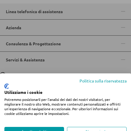
Sgabelli da bar
Linea telefonica di assistenza
Carrelli da portata
Azienda
Carrelli da bar
Sgabelli da bar
Consulenza & Progettazione
Servizi & Assistenza
TAVOLI
Tavoli da pranzo
Lingua
Deutsch
|
Italiano
Politica sulla riservatezza
Tavolini da caffé
Utilizziamo i cookie
Toeletta da trucco
Potremmo posizionarli per l'analisi dei dati dei nostri visitatori, per
© 2026 Centro arredamento Jungmann
migliorare il nostro sito Web, mostrare contenuti personalizzati e offrirti
un'esperienza di navigazione eccezionale. Per ulteriori informazioni sui
* Tutti i prezzi includono l'IVA più
spese di spedizione
se non diversamente
cookie utilizziamo aprire le impostazioni.
SEDIE
indicato.
Informazioni legali
Termini e condizioni
Privacy
Modifica impostazioni dei cookie
Whistleblowing
Sedie da pranzo