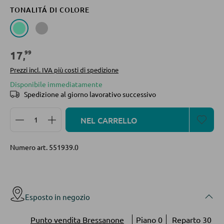
TONALITÁ DI COLORE
Vetrinette
ILLUMINAZIONE DA ESTERNO
Luci da esterno
PARETI ATTREZZATE
99
17
,
Lampade solari
Soggiorni componibili
Prezzi incl. IVA più costi di spedizione
Disponibile immediatamente
Credenze a giorno
Spedizione al giorno lavorativo successivo
LINEE ILLUMINOTECNICA
Quantità del prodotto: inserisci la quantità desidera
NEL CARRELLO
MOBILI TV
Moduli TV
Numero art.
551939.0
TAVOLI DA SOGGIORNO
Esposto in negozio
Tavolini da caffé
Punto vendita Bressanone
Piano 0
Reparto 30
Tavolini da divano