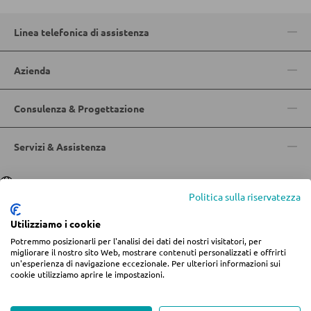
Sgabelli da bar
Linea telefonica di assistenza
Carrelli da portata
Azienda
Carrelli da bar
Sgabelli da bar
Consulenza & Progettazione
TAVOLI
Servizi & Assistenza
Tavoli da pranzo
Lingua
Deutsch
|
Italiano
Politica sulla riservatezza
Tavolini da caffé
Utilizziamo i cookie
Toeletta da trucco
Potremmo posizionarli per l'analisi dei dati dei nostri visitatori, per
© 2026 Centro arredamento Jungmann
migliorare il nostro sito Web, mostrare contenuti personalizzati e offrirti
un'esperienza di navigazione eccezionale. Per ulteriori informazioni sui
* Tutti i prezzi includono l'IVA più
spese di spedizione
se non diversamente
SEDIE
cookie utilizziamo aprire le impostazioni.
indicato.
Informazioni legali
Termini e condizioni
Privacy
Sedie da pranzo
Modifica impostazioni dei cookie
Whistleblowing