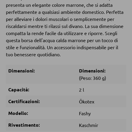
presenta un elegante colore marrone, che si adatta
perfettamente a qualsiasi ambiente domestico. Perfetta
DORMIRE
per alleviare i dolori muscolari o semplicemente per
riscaldarsi mentre ti rilassi sul divano. La sua dimensione
Comodini
compatta la rende facile da utilizzare e riporre. Scegli
Letti boxspring
questa borsa dell'acqua calda marrone per un tocco di
stile e funzionalità. Un accessorio indispensabile per il
Letti matrimoniali
tuo benessere quotidiano.
Letti imbottiti
Letti singoli
Dimensioni:
Dimensioni:
(Peso: 360 g)
Camere complete
Capacità:
2 l
MATERASSI
Certificazioni:
Ökotex
Materassi
Modello:
Fashy
Accessori per il materasso
Rivestimento:
Kaschmir