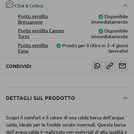
Click & Collect
Punto vendita
Disponibile
POLTRONE
Bressanone
immediatamente
Punto vendita Campo
Disponibile
Poltrone imbottite
Tures
immediatamente
Poltrone relax
Punto vendita
Pronto per il ritiro in 3–4 giorni
Egna
lavorativi
Poltrone con schienale ad ali
Poltrone TV
CONDIVIDI
SGABELLI
Sgabelli bassi
DETTAGLI SUL PRODOTTO
Sgabelli da bar
Scopri il comfort e il calore di una calda borsa dell'acqua
Pouf
calda, ideale per le fredde serate invernali. Questa borsa
Pouf a sacco
dell'acqua calda è realizzata con materiali di alta qualità e