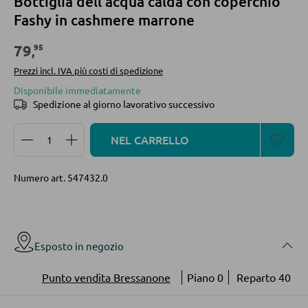
Bottiglia dell'acqua calda con coperchio
Vetrinette
Fashy in cashmere marrone
ILLUMINAZIONE DA ESTERNO
95
79
,
Luci da esterno
PARETI ATTREZZATE
Prezzi incl. IVA più costi di spedizione
Lampade solari
Disponibile immediatamente
Soggiorni componibili
Spedizione al giorno lavorativo successivo
Credenze a giorno
Quantità del prodotto: inserisci la quantità desidera
LINEE ILLUMINOTECNICA
NEL CARRELLO
MOBILI TV
Numero art.
547432.0
Moduli TV
Esposto in negozio
TAVOLI DA SOGGIORNO
Punto vendita Bressanone
Piano 0
Reparto 40
Tavolini da caffé
Tavolini da divano