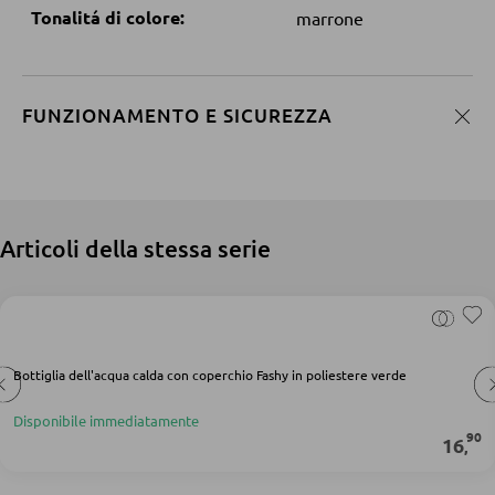
Doghe
Tonalitá di colore:
marrone
ARMADI
FUNZIONAMENTO E SICUREZZA
Armadi con ante scorrevoli
Armadi con ante a battente
Articoli della stessa serie
SPECCHI
Specchi da parete
Specchi da terra
Specchi boudoir e da trucco
Bottiglia dell'acqua calda con coperchio Fashy in poliestere verde
Specchi da bagno
Disponibile immediatamente
90
16
,
MOBILI BAR