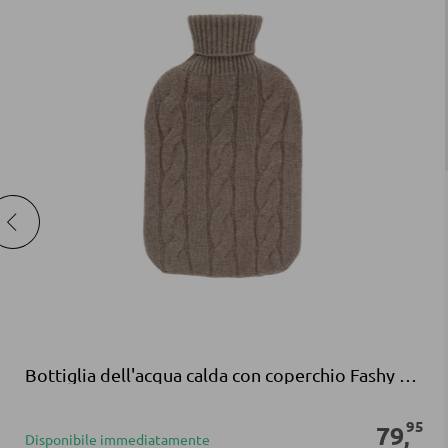
Bottiglia dell'acqua calda con coperchio Fashy in cashmere marrone
95
79
,
Disponibile immediatamente