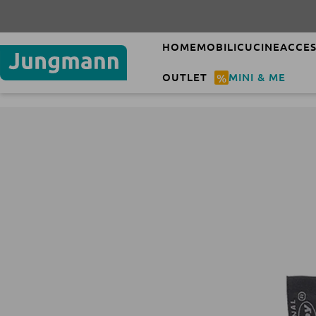
HOME
MOBILI
CUCINE
ACCES
OUTLET
%
MINI & ME