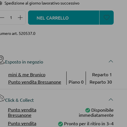
Spedizione al giorno lavorativo successivo
Quantità del prodotto: inserisci la quantità desidera
NEL CARRELLO
umero art.
520537.0
Esposto in negozio
mini & me Brunico
Reparto 1
Punto vendita Bressanone
Piano 0
Reparto 30
Click & Collect
Punto vendita
Disponibile
Bressanone
immediatamente
Punto vendita
Pronto per il ritiro in 3–4