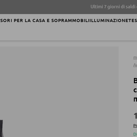
Ultimi 7 giorni di saldi estivi!
SORI PER LA CASA E SOPRAMMOBILI
ILLUMINAZIONE
TES
m
Ac
B
c
Pr
D