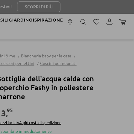
SCOPRI DI PIÙ
SILI
GIARDINO
ISPIRAZIONE
IL CAR
ini & me
Biancheria baby per la casa
cessori per lettini
Cuscini per neonati
ottiglia dell'acqua calda con
operchio Fashy in poliestere
marrone
95
13
,
ezzi incl. IVA più costi di spedizione
isponibile immediatamente