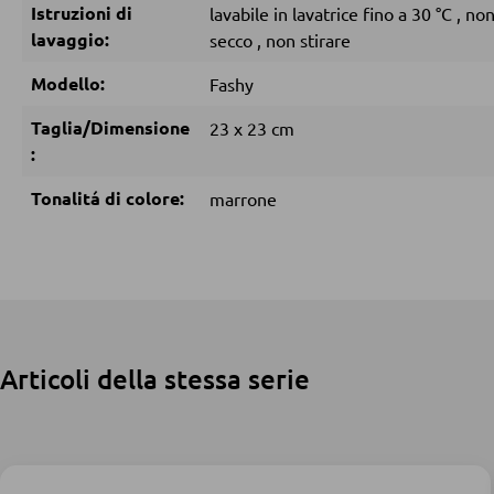
Istruzioni di
lavabile in lavatrice fino a 30 °C
,
non
lavaggio:
secco
,
non stirare
Modello:
Fashy
Taglia/Dimensione
23 x 23 cm
:
Tonalitá di colore:
marrone
Articoli della stessa serie