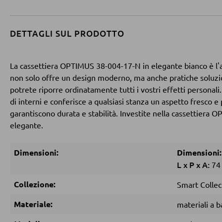
DETTAGLI SUL PRODOTTO
La cassettiera OPTIMUS 38-004-17-N in elegante bianco è l'a
non solo offre un design moderno, ma anche pratiche soluzion
potrete riporre ordinatamente tutti i vostri effetti personali
di interni e conferisce a qualsiasi stanza un aspetto fresco e 
garantiscono durata e stabilità. Investite nella cassettier
elegante.
Dimensioni:
Dimensioni:
L
x
P
x
A:
7
Collezione:
Smart Collec
Materiale:
materiali a b