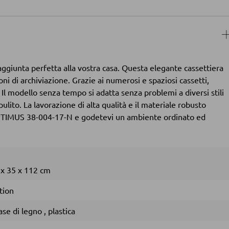
ggiunta perfetta alla vostra casa. Questa elegante cassettiera
i di archiviazione. Grazie ai numerosi e spaziosi cassetti,
. Il modello senza tempo si adatta senza problemi a diversi stili
pulito. La lavorazione di alta qualità e il materiale robusto
a OPTIMUS 38-004-17-N e godetevi un ambiente ordinato ed
4
x
35
x
112 cm
tion
ase di legno
,
plastica