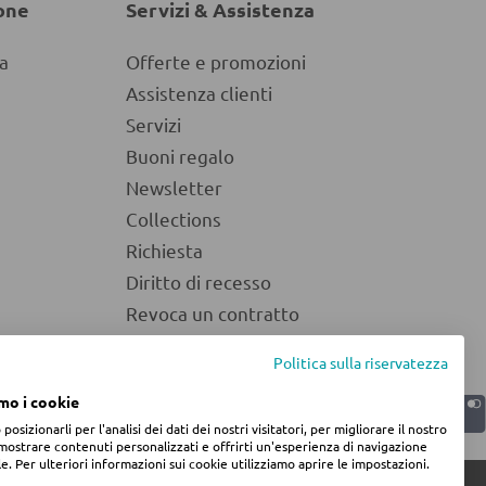
one
Servizi & Assistenza
a
Offerte e promozioni
Assistenza clienti
Servizi
Buoni regalo
Newsletter
Collections
Richiesta
Diritto di recesso
Revoca un contratto
Politica sulla riservatezza
amo i cookie
sizionarli per l'analisi dei dati dei nostri visitatori, per migliorare il nostro
mostrare contenuti personalizzati e offrirti un'esperienza di navigazione
e. Per ulteriori informazioni sui cookie utilizziamo aprire le impostazioni.