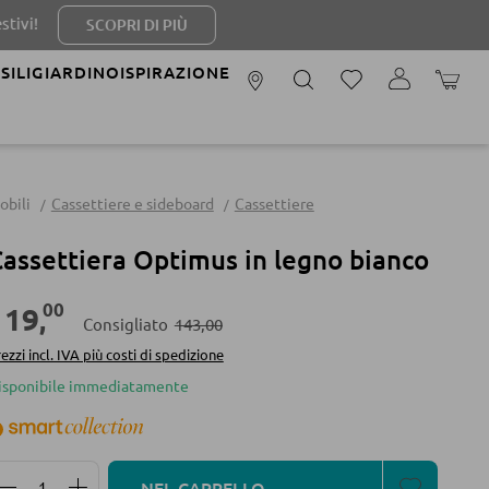
SCOPRI DI PIÙ
SILI
GIARDINO
ISPIRAZIONE
IL CAR
obili
Cassettiere e sideboard
Cassettiere
assettiera Optimus in legno bianco
00
119
,
Consigliato
143,00
ezzi incl. IVA più costi di spedizione
isponibile immediatamente
Quantità del prodotto: inserisci la quantità desidera
NEL CARRELLO