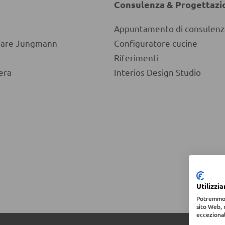
Consulenza & Progettazi
Appuntamento di consulenz
liare Jungmann
Configuratore cucine
Riferimenti
era
Interios Design Studio
Utilizzi
Potremmo po
sito Web, 
eccezional