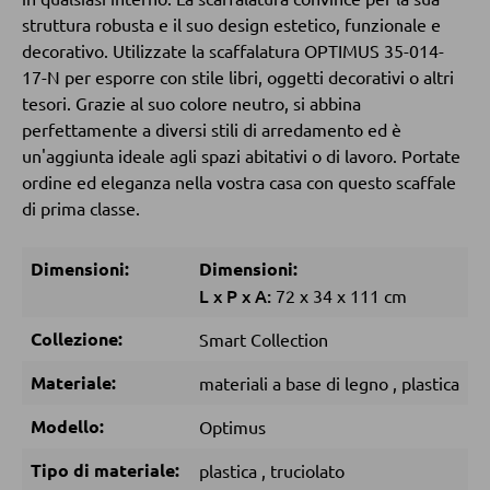
Pouf
struttura robusta e il suo design estetico, funzionale e
Pouf a sacco
decorativo. Utilizzate la scaffalatura OPTIMUS 35-014-
17-N per esporre con stile libri, oggetti decorativi o altri
tesori. Grazie al suo colore neutro, si abbina
DORMIRE
perfettamente a diversi stili di arredamento ed è
un'aggiunta ideale agli spazi abitativi o di lavoro. Portate
Comodini
ordine ed eleganza nella vostra casa con questo scaffale
Letti boxspring
di prima classe.
Letti matrimoniali
Dimensioni:
Dimensioni:
Letti imbottiti
L
x
P
x
A:
72
x
34
x
111 cm
Letti singoli
Collezione:
Smart Collection
Camere complete
Materiale:
materiali a base di legno
,
plastica
Modello:
Optimus
MATERASSI
Tipo di materiale:
plastica
,
truciolato
Materassi