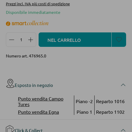
Prezzi incl. IVA più costi di spedizione
Librerie
Disponibile immediatamente
Mensole in legno
Vetrinette
Quantità del prodotto: inserisci la quantità desidera
NEL CARRELLO
PARETI ATTREZZATE
Numero art.
476965.0
Soggiorni componibili
Credenze a giorno
Esposto in negozio
MOBILI TV
Punto vendita Campo
Piano -2
Reparto 1016
Moduli TV
Tures
Punto vendita Egna
Piano 1
Reparto 1102
TAVOLI DA SOGGIORNO
Click & Collect