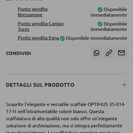
Tavolini da caffé
Punto vendita
Disponibile
Bressanone
immediatamente
Tavolini da divano
Punto vendita Campo
Disponibile
Tures
immediatamente
POLTRONE
Punto vendita Egna
Disponibile immediatamente
Poltrone imbottite
CONDIVIDI
Poltrone relax
Poltrone con schienale ad ali
Poltrone TV
DETTAGLI SUL PRODOTTO
SGABELLI
Scoprite l'elegante e versatile scaffale OPTIMUS 35-014-
17-N nell'intramontabile colore bianco. Questa
Sgabelli bassi
scaffalatura di alta qualità non solo offre un'elegante
Sgabelli da bar
soluzione di archiviazione, ma si integra perfettamente
in qualsiasi interno. La scaffalatura convince per la sua