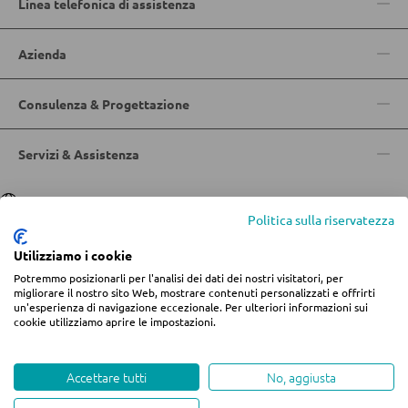
Linea telefonica di assistenza
MOBILI BAR
Azienda
Sgabelli da bar
Consulenza & Progettazione
Carrelli da portata
Carrelli da bar
Servizi & Assistenza
Sgabelli da bar
Lingua
Deutsch
|
Italiano
Politica sulla riservatezza
TAVOLI
Utilizziamo i cookie
Potremmo posizionarli per l'analisi dei dati dei nostri visitatori, per
Tavoli da pranzo
© 2026 Centro arredamento Jungmann
migliorare il nostro sito Web, mostrare contenuti personalizzati e offrirti
un'esperienza di navigazione eccezionale. Per ulteriori informazioni sui
* Tutti i prezzi includono l'IVA più
spese di spedizione
se non diversamente
Tavolini da caffé
cookie utilizziamo aprire le impostazioni.
indicato.
Informazioni legali
Termini e condizioni
Privacy
Toeletta da trucco
Modifica impostazioni dei cookie
Whistleblowing
Accettare tutti
No, aggiusta