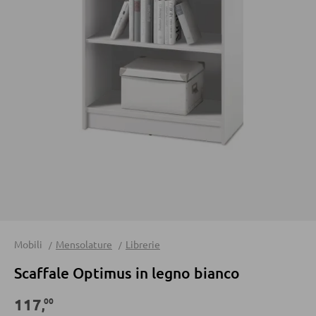
Divani
Divani letto
Accessori per divano
CASSETTIERE E SIDEBOARD
Cassettiere
Sideboard
Highboard
Lowboards
Mobili
Mensolature
Librerie
Scaffale Optimus in legno bianco
MENSOLATURE
00
117
Mensole a parete
,