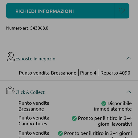
Mensole in legno
RICHIEDI INFORMAZIONI
Vetrinette
Numero art.
543068.0
PARETI ATTREZZATE
Soggiorni componibili
Credenze a giorno
Esposto in negozio
Punto vendita Bressanone
Piano 4
Reparto 4090
MOBILI TV
Click & Collect
Moduli TV
Punto vendita
Disponibile
Bressanone
immediatamente
TAVOLI DA SOGGIORNO
Punto vendita
Pronto per il ritiro in 3–4
Campo Tures
giorni lavorativi
Tavolini da caffé
Punto vendita
Pronto per il ritiro in 3–4 giorni