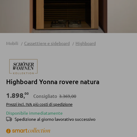
Divani letto
Accessori per divano
CASSETTIERE E SIDEBOARD
Mobili
Cassettiere e sideboard
Highboard
Cassettiere
Sideboard
Highboard
Highboard Yonna rovere natura
Lowboards
00
1.898
,
Consigliato
3.369,00
MENSOLATURE
Prezzi incl. IVA più costi di spedizione
Disponibile immediatamente
Mensole a parete
Spedizione al giorno lavorativo successivo
Librerie