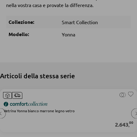
nella vostra casa e provate la differenza.
DORMIRE
Collezione:
Smart Collection
Comodini
Modello:
Yonna
Letti boxspring
Letti matrimoniali
Letti imbottiti
Articoli della stessa serie
Letti singoli
Camere complete
MATERASSI
Vetrina Yonna bianco marrone legno vetro
Materassi
00
2.643
,
Accessori per il materasso