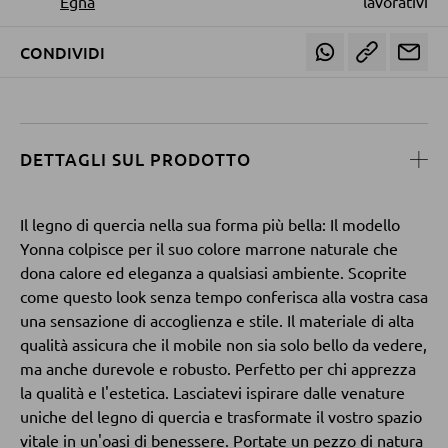
Egna
lavorativi
Tavolini da divano
CONDIVIDI
POLTRONE
Poltrone imbottite
Poltrone relax
DETTAGLI SUL PRODOTTO
Poltrone con schienale ad ali
Poltrone TV
Il legno di quercia nella sua forma più bella: Il modello
Yonna colpisce per il suo colore marrone naturale che
dona calore ed eleganza a qualsiasi ambiente. Scoprite
SGABELLI
come questo look senza tempo conferisca alla vostra casa
una sensazione di accoglienza e stile. Il materiale di alta
Sgabelli bassi
qualità assicura che il mobile non sia solo bello da vedere,
ma anche durevole e robusto. Perfetto per chi apprezza
Sgabelli da bar
la qualità e l'estetica. Lasciatevi ispirare dalle venature
Pouf
uniche del legno di quercia e trasformate il vostro spazio
vitale in un'oasi di benessere. Portate un pezzo di natura
Pouf a sacco