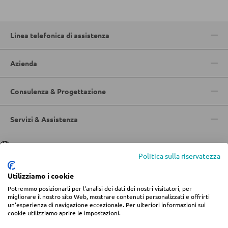
Doghe
Linea telefonica di assistenza
ARMADI
Azienda
Armadi con ante scorrevoli
Armadi con ante a battente
Consulenza & Progettazione
Servizi & Assistenza
SPECCHI
Specchi da parete
Lingua
Deutsch
|
Italiano
Politica sulla riservatezza
Specchi da terra
Utilizziamo i cookie
Specchi boudoir e da trucco
Potremmo posizionarli per l'analisi dei dati dei nostri visitatori, per
© 2026 Centro arredamento Jungmann
Specchi da bagno
migliorare il nostro sito Web, mostrare contenuti personalizzati e offrirti
un'esperienza di navigazione eccezionale. Per ulteriori informazioni sui
* Tutti i prezzi includono l'IVA più
spese di spedizione
se non diversamente
cookie utilizziamo aprire le impostazioni.
indicato.
Informazioni legali
Termini e condizioni
Privacy