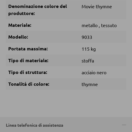
Pouf
Denominazione colore del
Movie thymne
Pouf a sacco
produttore:
Materiale:
metallo
,
tessuto
DORMIRE
Modello:
9033
Comodini
Portata massima:
115 kg
Letti boxspring
Tipo di materiale:
stoffa
Letti matrimoniali
Tipo di struttura:
acciaio nero
Letti imbottiti
Tonalitá di colore:
thymne
Letti singoli
Camere complete
MATERASSI
Linea telefonica di assistenza
Materassi