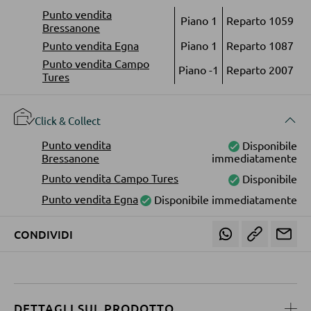
Librerie
Punto vendita
Piano 1
Reparto 1059
Bressanone
Mensole in legno
Punto vendita Egna
Piano 1
Reparto 1087
Vetrinette
Punto vendita Campo
Piano -1
Reparto 2007
Tures
PARETI ATTREZZATE
Click & Collect
Soggiorni componibili
Punto vendita
Disponibile
Bressanone
immediatamente
Credenze a giorno
Punto vendita Campo Tures
Disponibile
Punto vendita Egna
Disponibile immediatamente
MOBILI TV
CONDIVIDI
Moduli TV
TAVOLI DA SOGGIORNO
DETTAGLI SUL PRODOTTO