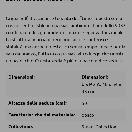
Tavolini da caffé
Tavolini da divano
Grigia nell'affascinante tonalità del "timo", questa sedia
crea accenti di stile in qualsiasi ambiente. Il modello 9033
combina un design moderno con un'eleganza funzionale.
POLTRONE
La struttura in acciaio nero non solo le conferisce
stabilità, ma anche un'estetica senza tempo. Ideale per la
Poltrone imbottite
sala da pranzo, l'ufficio o qualsiasi altro luogo che meriti
Poltrone relax
un po' di chic. Questa sedia è più di una semplice seduta
Poltrone con schienale ad ali
Dimensioni:
Dimensioni:
Poltrone TV
L
x
P
x
A:
46
x
64
x
93 cm
SGABELLI
Altezza della seduta (cm):
50
Sgabelli bassi
Caratteristiche del materiale:
opaco
Sgabelli da bar
Collezione:
Smart Collection