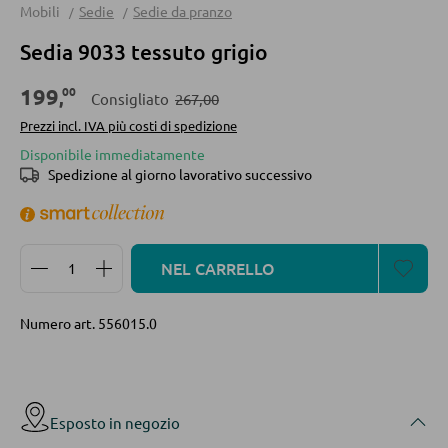
Mobili
Sedie
Sedie da pranzo
Divani
Sedia 9033 tessuto grigio
Divani letto
00
199
Accessori per divano
,
Consigliato
267,00
Prezzi incl. IVA più costi di spedizione
Disponibile immediatamente
CASSETTIERE E SIDEBOARD
Spedizione al giorno lavorativo successivo
Cassettiere
Sideboard
Quantità del prodotto: inserisci la quantità desidera
NEL CARRELLO
Highboard
Lowboards
Numero art.
556015.0
MENSOLATURE
Esposto in negozio
Mensole a parete