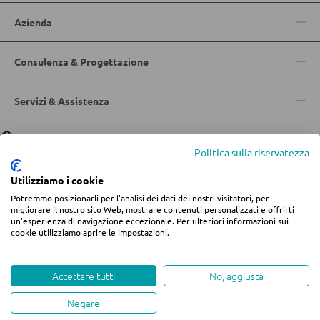
Accessori per il materasso
Azienda
Doghe
Consulenza & Progettazione
ARMADI
Servizi & Assistenza
Armadi con ante scorrevoli
Lingua
Deutsch
|
Italiano
Armadi con ante a battente
Politica sulla riservatezza
Utilizziamo i cookie
Potremmo posizionarli per l'analisi dei dati dei nostri visitatori, per
SPECCHI
© 2026 Centro arredamento Jungmann
migliorare il nostro sito Web, mostrare contenuti personalizzati e offrirti
un'esperienza di navigazione eccezionale. Per ulteriori informazioni sui
* Tutti i prezzi includono l'IVA più
spese di spedizione
se non diversamente
cookie utilizziamo aprire le impostazioni.
Specchi da parete
indicato.
Informazioni legali
Termini e condizioni
Privacy
Specchi da terra
Modifica impostazioni dei cookie
Whistleblowing
Accettare tutti
No, aggiusta
Specchi boudoir e da trucco
Negare
Specchi da bagno
created by teamblau