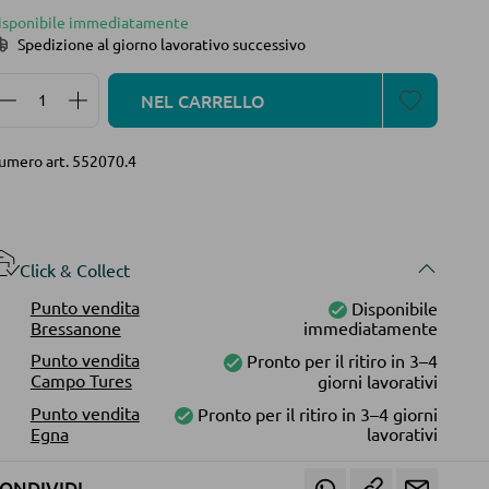
isponibile immediatamente
Spedizione al giorno lavorativo successivo
Quantità del prodotto: inserisci la quantità desidera
NEL CARRELLO
umero art.
552070.4
Click & Collect
Punto vendita
Disponibile
Bressanone
immediatamente
Punto vendita
Pronto per il ritiro in 3–4
Campo Tures
giorni lavorativi
Punto vendita
Pronto per il ritiro in 3–4 giorni
Egna
lavorativi
ONDIVIDI