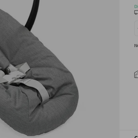
D
N
C