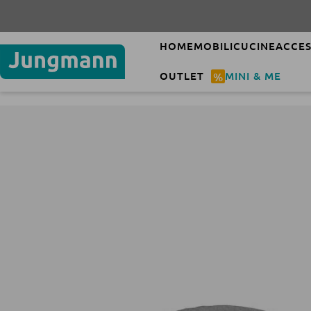
HOME
MOBILI
CUCINE
ACCES
OUTLET
%
MINI & ME