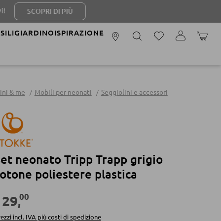
 DI PIÙ
SILI
GIARDINO
ISPIRAZIONE
IL CAR
ini & me
Mobili per neonati
Seggiolini e accessori
et neonato Tripp Trapp grigio
otone poliestere plastica
00
129
,
ezzi incl. IVA più costi di spedizione