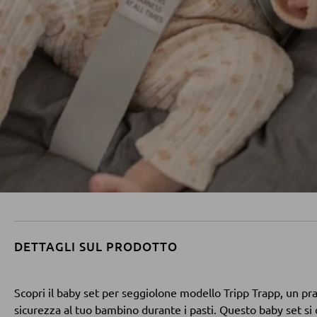
DETTAGLI SUL PRODOTTO
Scopri il baby set per seggiolone modello Tripp Trapp, un pr
sicurezza al tuo bambino durante i pasti. Questo baby set si d