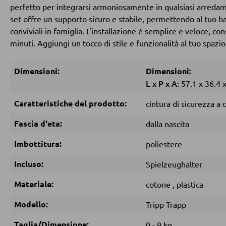
perfetto per integrarsi armoniosamente in qualsiasi arredame
set offre un supporto sicuro e stabile, permettendo al tu
conviviali in famiglia. L'installazione è semplice e veloce, co
minuti. Aggiungi un tocco di stile e funzionalità al tuo spazi
Dimensioni:
Dimensioni:
L
x
P
x
A:
57.1
x
36.4
Caratteristiche del prodotto:
cintura di sicurezza a 
Fascia d'eta:
dalla nascita
Imbottitura:
poliestere
Incluso:
Spielzeughalter
Materiale:
cotone
,
plastica
Modello:
Tripp Trapp
Taglia/Dimensione:
0 - 9 kg