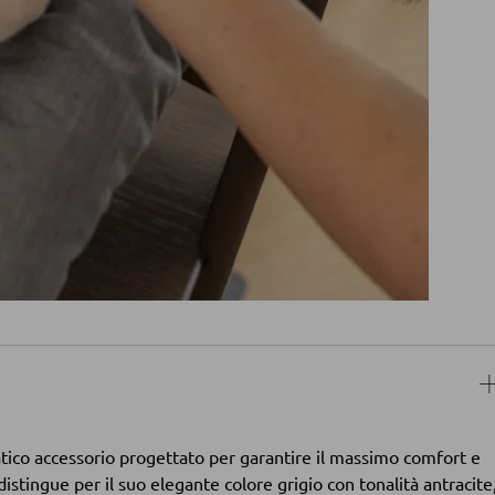
atico accessorio progettato per garantire il massimo comfort e
istingue per il suo elegante colore grigio con tonalità antracite