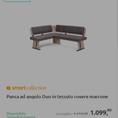
Panca ad angolo Duo in tessuto rovere marrone
00
1.099
,
1.316,00
Disponibile
Consigliato
immediatamente