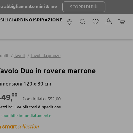
ento mini & me
SCOPRI DI PIÙ
SILI
GIARDINO
ISPIRAZIONE
IL CAR
obili
Tavoli
Tavoli da pranzo
avolo Duo in rovere marrone
imensioni 120 x 80 cm
00
449
,
Consigliato
552,00
ezzi incl. IVA più costi di spedizione
isponibile immediatamente