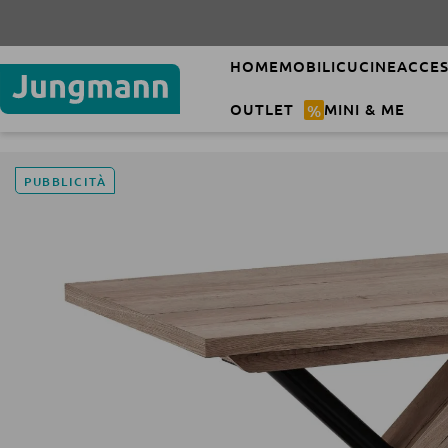
HOME
MOBILI
CUCINE
ACCES
OUTLET
%
MINI & ME
PUBBLICITÀ