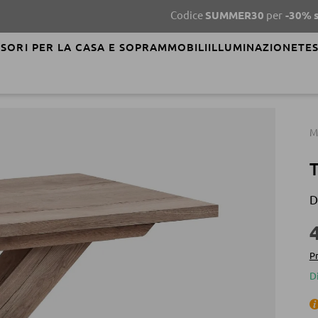
Codice
SUMMER30
per
-30%
su abbigliam
SORI PER LA CASA E SOPRAMMOBILI
ILLUMINAZIONE
TES
M
T
D
Pr
D