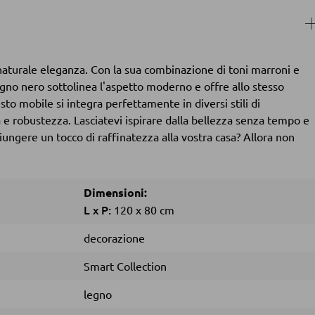
 naturale eleganza. Con la sua combinazione di toni marroni e
n legno nero sottolinea l'aspetto moderno e offre allo stesso
esto mobile si integra perfettamente in diversi stili di
 e robustezza. Lasciatevi ispirare dalla bellezza senza tempo e
iungere un tocco di raffinatezza alla vostra casa? Allora non
Dimensioni:
L
x
P:
120
x
80 cm
decorazione
Smart Collection
legno