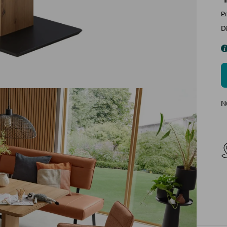
Pr
D
N