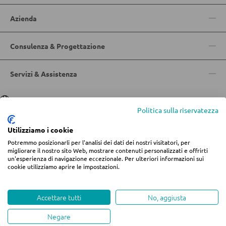
Faretti a parete a LED
Vetrinette
Azienda
Lampadari a LED
Faretti e punti luce a LED
Consulenza & Progettazione
PARETI ATTREZZATE
Lampade da tavolo a LED
Soggiorni componibili
Lampade da scrivania a LED
Servizi & Assistenza
Credenze a giorno
Lingua
Deutsch
|
Italiano
ILLUMINAZIONE DA ESTERNO
Politica sulla riservatezza
MOBILI TV
Utilizziamo i cookie
Luci da esterno
Potremmo posizionarli per l'analisi dei dati dei nostri visitatori, per
Moduli TV
© 2026 Centro arredamento Jungmann
Lampade solari
migliorare il nostro sito Web, mostrare contenuti personalizzati e offrirti
un'esperienza di navigazione eccezionale. Per ulteriori informazioni sui
* Tutti i prezzi includono l'IVA più
spese di spedizione
se non diversamente
cookie utilizziamo aprire le impostazioni.
indicato.
Informazioni legali
Termini e condizioni
Privacy
TAVOLI DA SOGGIORNO
LINEE ILLUMINOTECNICA
Modifica impostazioni dei cookie
Whistleblowing
Accettare tutti
No, aggiusta
Tavolini da caffé
Negare
created by teamblau
Tavolini da divano