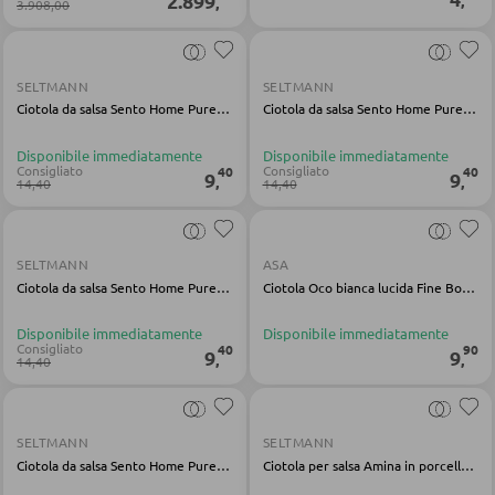
2.899
,
,
3.908,00
Bacheche e cassette portachiavi
Portaombrelli
SELTMANN
SELTMANN
Ciotola da salsa Sento Home Pure Lines porcellana gialla
Ciotola da salsa Sento Home Pure Lines, porcellana marrone
POGGIASCARPE
Disponibile immediatamente
Disponibile immediatamente
Consigliato
Consigliato
40
40
9
9
,
,
14,40
14,40
Scarpiere
Scarpiere a ribalta
Rastrelliere per scarpe
SELTMANN
ASA
Ciotola da salsa Sento Home Pure Colors, porcellana marrone
Ciotola Oco bianca lucida Fine Bone China
Disponibile immediatamente
Disponibile immediatamente
MOBILI PER BAMBINI
Consigliato
40
90
9
9
,
,
14,40
Lettini bimbi
Armadi per bambini
SELTMANN
SELTMANN
Ciotola da salsa Sento Home Pure Colors, porcellana marrone
Ciotola per salsa Amina in porcellana rosa
Librerie per bambini