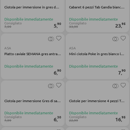
Ciotola per immersione in gres della Nature Collection Water
Cabaret 6 pezzi Tab Gandia bianco marrone porcellana legno
PANCHE
Disponibile immediatamente
Disponibile immediatamente
Consigliato
Consigliato
90
95
5
23
,
,
7,99
33,99
Panche dritte
Panche angolari
ASA
ASA
Set con tavolo e panche angolari
Piatto caviale SEMANA gres antracite lucido
Mini ciotola Poke in gres bianco lucido
Disponibile immediatamente
Disponibile immediatamente
90
90
BAGNO
6
7
,
,
Armadietti bagno
Lavabi e rubinetteria
Ciotola per immersione Gres di sabbia di Caldera
Ciotole per immersione 4 pezzi Tab Gandia in porcellana bianca
Arredo bagno
Disponibile immediatamente
Disponibile immediatamente
Specchi da bagno
Consigliato
Consigliato
30
95
6
16
,
,
7,99
22,99
Accessori bagno