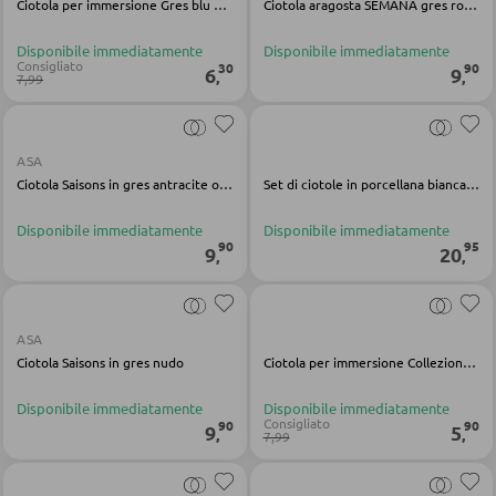
Ciotola per immersione Gres blu Caldera
Ciotola aragosta SEMANA gres rosso lucido
Faretti a parete a LED
Vetrinette
Lampadari a LED
Disponibile immediatamente
Disponibile immediatamente
Consigliato
30
90
6
9
,
,
7,99
Faretti e punti luce a LED
PARETI ATTREZZATE
Lampade da tavolo a LED
Soggiorni componibili
Lampade da scrivania a LED
ASA
Ciotola Saisons in gres antracite opaco
Set di ciotole in porcellana bianca Philipa
Credenze a giorno
Disponibile immediatamente
Disponibile immediatamente
ILLUMINAZIONE DA ESTERNO
90
95
9
20
,
,
MOBILI TV
Luci da esterno
Moduli TV
Lampade solari
ASA
Ciotola Saisons in gres nudo
Ciotola per immersione Collezione Natura Gres azzurro
TAVOLI DA SOGGIORNO
LINEE ILLUMINOTECNICA
Disponibile immediatamente
Disponibile immediatamente
Consigliato
90
90
9
5
,
,
7,99
Tavolini da caffé
Tavolini da divano