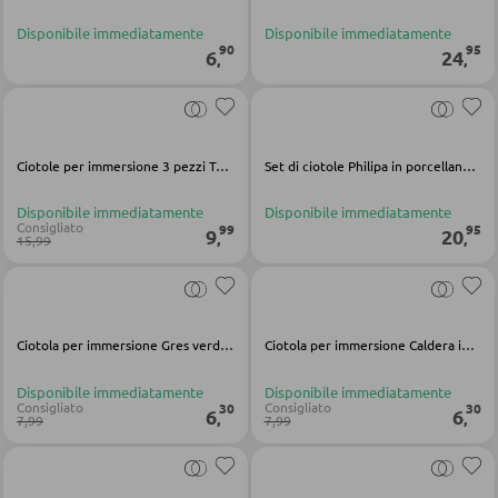
Disponibile immediatamente
Disponibile immediatamente
Sgabelli da bar
90
95
6
24
,
,
Carrelli da portata
Carrelli da bar
Sgabelli da bar
Ciotole per immersione 3 pezzi Tab Gandia in porcellana bianca
Set di ciotole Philipa in porcellana nera
Disponibile immediatamente
Disponibile immediatamente
Consigliato
99
95
TAVOLI
9
20
,
,
15,99
Tavoli da pranzo
Tavolini da caffé
Ciotola per immersione Gres verde Caldera
Ciotola per immersione Caldera in gres blu ghiaccio
Toeletta da trucco
Disponibile immediatamente
Disponibile immediatamente
Consigliato
Consigliato
30
30
6
6
,
,
7,99
7,99
SEDIE
Sedie da pranzo