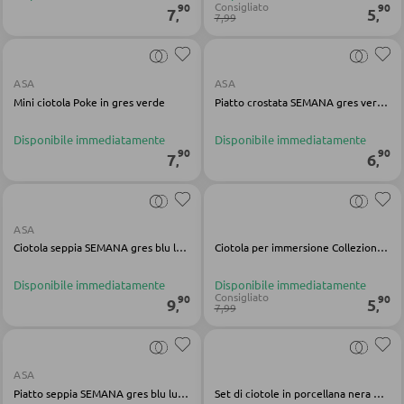
Doghe
Consigliato
90
90
7
5
,
,
7,99
ARMADI
ASA
ASA
Mini ciotola Poke in gres verde
Piatto crostata SEMANA gres verde lucido
Armadi con ante scorrevoli
Armadi con ante a battente
Disponibile immediatamente
Disponibile immediatamente
90
90
7
6
,
,
SPECCHI
ASA
Specchi da parete
Ciotola seppia SEMANA gres blu lucido
Ciotola per immersione Collezione Natura Gres Pietra
Specchi da terra
Disponibile immediatamente
Disponibile immediatamente
Consigliato
90
90
Specchi boudoir e da trucco
9
5
,
,
7,99
Specchi da bagno
ASA
Piatto seppia SEMANA gres blu lucido
Set di ciotole in porcellana nera Gunten
MOBILI BAR