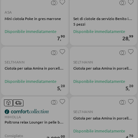
ASA
APPENDIABITI
Mini ciotola Poke in gres marrone
Set di ciotole da servizio Benito in gres colorato bambù
5 pezzi
Pannello appendiabiti
Disponibile immediatamente
Disponibile immediatamente
90
99
7
28
,
,
Appendiabiti a parete
Specchio da ingresso
Grucce
SELTMANN
SELTMANN
Ciotola per salsa Amina in porcellana verde
Ciotola per salsa Amina in porcellana grigia
Ganci appendiabiti
Disponibile immediatamente
Disponibile immediatamente
Servimuti
20
20
5
5
,
,
Madie da ingresso
Appendiabiti a stendino
SELTMANN
Armadi quardaroba
HIMOLLA
Ciotola per salsa Amina in porcellana bianca
Poltrona relax Lounger in pelle beige
Panche per quardaroba
Disponibile immediatamente
Linee quardaroba
70
Consigliato
00
4