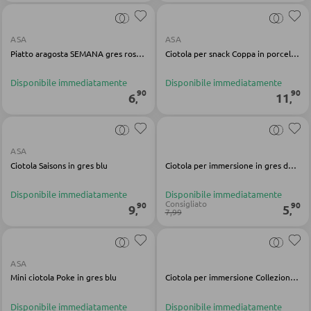
DORMIRE
ASA
ASA
Piatto aragosta SEMANA gres rosso lucido
Ciotola per snack Coppa in porcellana nuda
Comodini
Disponibile immediatamente
Disponibile immediatamente
Letti boxspring
90
90
6
11
,
,
Letti matrimoniali
Letti imbottiti
ASA
Letti singoli
Ciotola Saisons in gres blu
Ciotola per immersione in gres della Nature Collection Green
Camere complete
Disponibile immediatamente
Disponibile immediatamente
Consigliato
90
90
9
5
,
,
7,99
MATERASSI
ASA
Materassi
Mini ciotola Poke in gres blu
Ciotola per immersione Collezione Natura Gres verde scuro
Accessori per il materasso
Disponibile immediatamente
Disponibile immediatamente