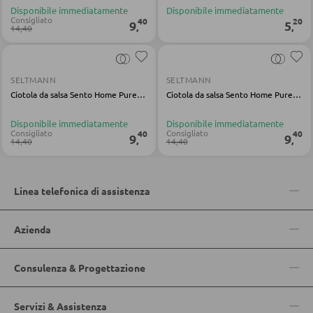
Scrivanie per bambini
Disponibile immediatamente
Disponibile immediatamente
Consigliato
40
20
9
5
,
,
14,40
Luci per cameretta bimbi
Cassettiera per bambini
Altri mobili per bambini
SELTMANN
SELTMANN
Ciotola da salsa Sento Home Pure Colors porcellana gialla
Ciotola da salsa Sento Home Pure Lines, porcellana marrone
Disponibile immediatamente
Disponibile immediatamente
CAMERETTE JUNIOR
Consigliato
Consigliato
40
40
9
9
,
,
14,40
14,40
Letti junior
Armadi junior
Linea telefonica di assistenza
Camerette bimbi e junior complete
Azienda
SCRIVANIE
Consulenza & Progettazione
Scrivanie da ufficio
Servizi & Assistenza
Scrivanie ad angolo