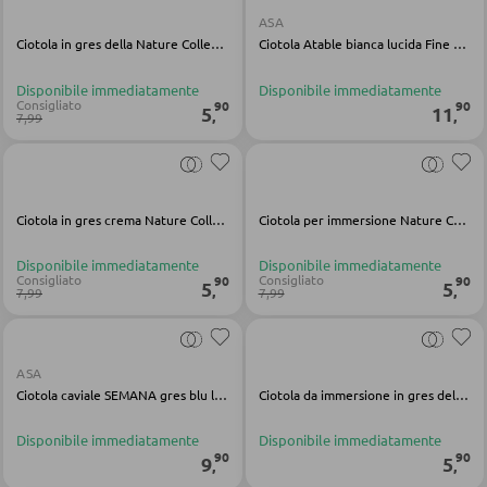
ASA
Ciotola in gres della Nature Collection Berry
Ciotola Atable bianca lucida Fine Bone China
POLTRONE
Disponibile immediatamente
Disponibile immediatamente
Consigliato
90
90
5
11
,
,
Poltrone imbottite
7,99
Poltrone relax
Poltrone con schienale ad ali
Ciotola in gres crema Nature Collection
Ciotola per immersione Nature Collection Gres Dark Denim
Poltrone TV
Disponibile immediatamente
Disponibile immediatamente
Consigliato
Consigliato
90
90
5
5
,
,
7,99
7,99
SGABELLI
Sgabelli bassi
ASA
Sgabelli da bar
Ciotola caviale SEMANA gres blu lucido
Ciotola da immersione in gres della collezione Nature Earth
Pouf
Disponibile immediatamente
Disponibile immediatamente
90
90
9
5
Pouf a sacco
,
,