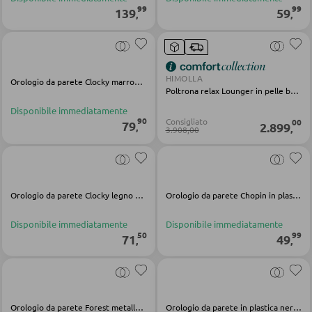
99
99
139
59
,
,
DORMIRE
Comodini
HIMOLLA
Orologio da parete Clocky marrone bianco legno
Letti boxspring
Poltrona relax Lounger in pelle beige
Disponibile immediatamente
Letti matrimoniali
90
Consigliato
00
79
2.899
,
,
3.908,00
Letti imbottiti
Letti singoli
Camere complete
Orologio da parete Clocky legno natura
Orologio da parete Chopin in plastica nera
Disponibile immediatamente
Disponibile immediatamente
MATERASSI
50
99
71
49
,
,
Materassi
Accessori per il materasso
Orologio da parete Forest metallo marrone
Orologio da parete in plastica nera Ophelia