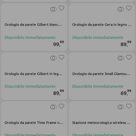
POLTRONE
Orologio da parete Gilbert bianco nero oro legno
Orologio da parete Gera in legno nero oro
Poltrone imbottite
Disponibile immediatamente
Disponibile immediatamente
99
99
Poltrone relax
99
89
,
,
Poltrone con schienale ad ali
Poltrone TV
Orologio da parete Gilbert in legno nero oro
Orologio da parete Small Glamour in metallo oro bianco
SGABELLI
Disponibile immediatamente
Disponibile immediatamente
99
99
89
69
,
,
Sgabelli bassi
Sgabelli da bar
Pouf
Orologio da parete Time Frame nero bianco metallo vetro
Stazione meteorologica wireless WS6520 in plastica bianca
Pouf a sacco
Disponibile immediatamente
Disponibile immediatamente