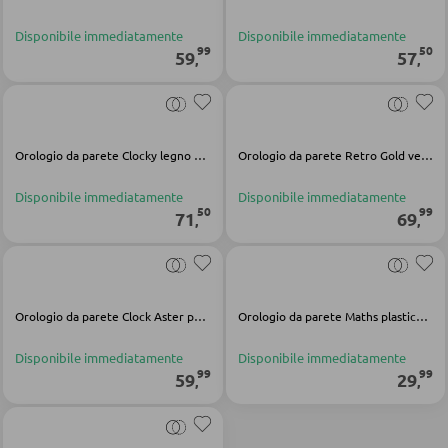
Doghe
Disponibile immediatamente
Disponibile immediatamente
99
50
59
57
,
,
ARMADI
Armadi con ante scorrevoli
Armadi con ante a battente
Orologio da parete Clocky legno natura
Orologio da parete Retro Gold vetro trasparente alluminio oro nero
Disponibile immediatamente
Disponibile immediatamente
50
99
71
69
,
,
SPECCHI
Specchi da parete
Specchi da terra
Orologio da parete Clock Aster poliresina marrone
Orologio da parete Maths plastica nero
Specchi boudoir e da trucco
Disponibile immediatamente
Disponibile immediatamente
Specchi da bagno
99
99
59
29
,
,
MOBILI BAR