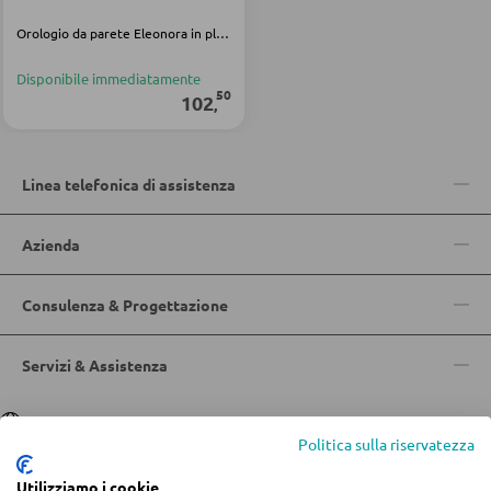
Orologio da parete Eleonora in plastica nera
Sgabelli da bar
Carrelli da portata
Disponibile immediatamente
50
102
,
Carrelli da bar
Sgabelli da bar
Linea telefonica di assistenza
TAVOLI
Azienda
Tavoli da pranzo
Consulenza & Progettazione
Tavolini da caffé
Toeletta da trucco
Servizi & Assistenza
Lingua
Deutsch
|
Italiano
SEDIE
Politica sulla riservatezza
Sedie da pranzo
Utilizziamo i cookie