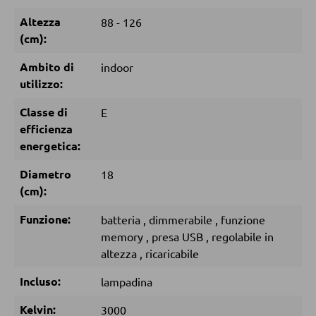
Altezza
88 - 126
DORMIRE
(cm):
Ambito di
indoor
Comodini
utilizzo:
Letti boxspring
Classe di
E
Letti matrimoniali
efficienza
Letti imbottiti
energetica:
Letti singoli
Diametro
18
Camere complete
(cm):
Funzione:
batteria
,
dimmerabile
,
funzione
memory
,
presa USB
,
regolabile in
MATERASSI
altezza
,
ricaricabile
Materassi
Incluso:
lampadina
Accessori per il materasso
Kelvin:
3000