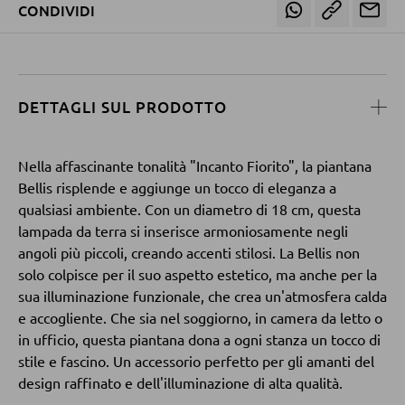
Bici e macchinine a
l'alimentazione dei
Giocattoli
Tonies
CONDIVIDI
Sicurezza dei
spinta
neonati
neonati
Varie
POLTRONE
Poltrone imbottite
DETTAGLI SUL PRODOTTO
Poltrone relax
Poltrone con schienale ad ali
Nella affascinante tonalità "Incanto Fiorito", la piantana
Bellis risplende e aggiunge un tocco di eleganza a
Poltrone TV
qualsiasi ambiente. Con un diametro di 18 cm, questa
lampada da terra si inserisce armoniosamente negli
angoli più piccoli, creando accenti stilosi. La Bellis non
SGABELLI
solo colpisce per il suo aspetto estetico, ma anche per la
Sgabelli bassi
sua illuminazione funzionale, che crea un'atmosfera calda
e accogliente. Che sia nel soggiorno, in camera da letto o
Sgabelli da bar
in ufficio, questa piantana dona a ogni stanza un tocco di
Pouf
stile e fascino. Un accessorio perfetto per gli amanti del
design raffinato e dell'illuminazione di alta qualità.
Pouf a sacco