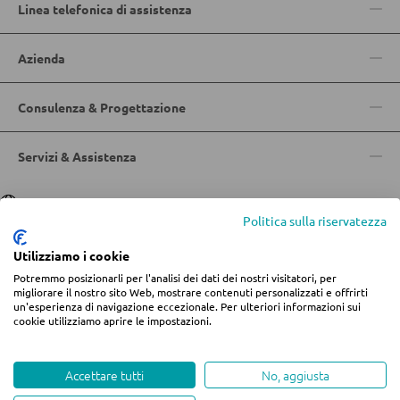
Linea telefonica di assistenza
Sgabelli da bar
Azienda
Carrelli da portata
Carrelli da bar
Consulenza & Progettazione
Sgabelli da bar
Servizi & Assistenza
TAVOLI
Lingua
Deutsch
|
Italiano
Politica sulla riservatezza
Tavoli da pranzo
Utilizziamo i cookie
Tavolini da caffé
Potremmo posizionarli per l'analisi dei dati dei nostri visitatori, per
Toeletta da trucco
© 2026 Centro arredamento Jungmann
migliorare il nostro sito Web, mostrare contenuti personalizzati e offrirti
un'esperienza di navigazione eccezionale. Per ulteriori informazioni sui
* Tutti i prezzi includono l'IVA più
spese di spedizione
se non diversamente
cookie utilizziamo aprire le impostazioni.
indicato.
Informazioni legali
Termini e condizioni
Privacy
SEDIE
Modifica impostazioni dei cookie
Whistleblowing
Accettare tutti
No, aggiusta
Sedie da pranzo