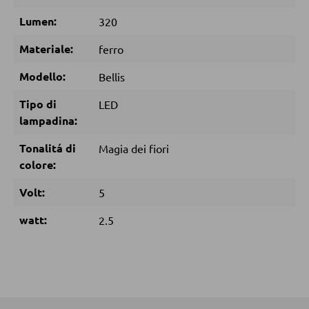
Doghe
Lumen:
320
Materiale:
ferro
ARMADI
Modello:
Bellis
Armadi con ante scorrevoli
Tipo di
LED
Armadi con ante a battente
lampadina:
Tonalitá di
Magia dei fiori
SPECCHI
colore:
Specchi da parete
Volt:
5
Specchi da terra
watt:
2.5
Specchi boudoir e da trucco
Specchi da bagno
MOBILI BAR