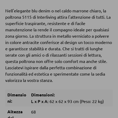
Pouf
Pouf a sacco
Nell'elegante blu denim o nel caldo marrone chiaro, la
poltrona 5115 di Interliving attira l'attenzione di tutti. La
superficie traspirante, resistente e di facile
DORMIRE
manutenzione la rende il compagno ideale per qualsiasi
zona giorno. La struttura in metallo verniciato a polvere
Comodini
in colore antracite conferisce al design un tocco moderno
e garantisce stabilità e durata. Che si tratti di lunghe
Letti boxspring
serate con gli amici o di rilassanti sessioni di lettura,
Letti matrimoniali
questa poltrona non offre solo comfort ma anche stile.
Lasciatevi ispirare dalla perfetta combinazione di
Letti imbottiti
funzionalità ed estetica e sperimentate come la sedia
Letti singoli
valorizza la vostra stanza.
Camere complete
Dimensio
Dimensioni:
ni:
L
x
P
x
A:
62
x
62
x
93 cm
(Peso: 22 kg)
MATERASSI
Altezza
68
Materassi
del