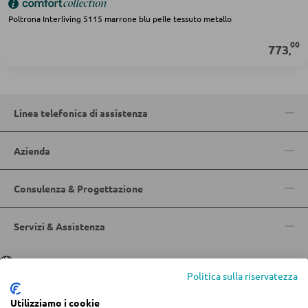
Specchi da bagno
Poltrona Interliving 5115 marrone blu pelle tessuto metallo
Accessori bagno
00
773
,
APPENDIABITI
Pannello appendiabiti
Linea telefonica di assistenza
Appendiabiti a parete
Azienda
Specchio da ingresso
Grucce
Consulenza & Progettazione
Ganci appendiabiti
Servimuti
Servizi & Assistenza
Madie da ingresso
Lingua
Deutsch
|
Italiano
Appendiabiti a stendino
Politica sulla riservatezza
Armadi quardaroba
Utilizziamo i cookie