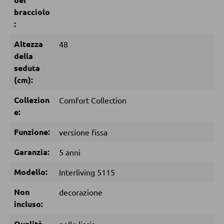
bracciolo
Accessori per il materasso
:
Doghe
Altezza
48
della
ARMADI
seduta
(cm):
Armadi con ante scorrevoli
Collezion
Comfort Collection
Armadi con ante a battente
e:
Funzione:
versione fissa
SPECCHI
Garanzia:
5 anni
Specchi da parete
Modello:
Interliving 5115
Specchi da terra
Non
decorazione
Specchi boudoir e da trucco
incluso:
Specchi da bagno
Qualità