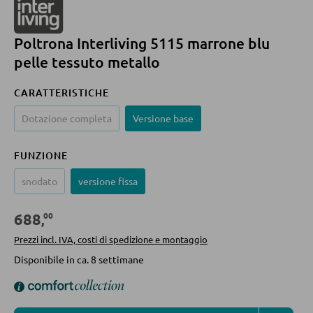
Librerie
Mensole in legno
Poltrona Interliving 5115 marrone blu
Vetrinette
pelle tessuto metallo
CARATTERISTICHE
PARETI ATTREZZATE
Dotazione completa
Versione base
Soggiorni componibili
FUNZIONE
Credenze a giorno
snodato
versione fissa
MOBILI TV
00
688
,
Prezzi incl. IVA, costi di spedizione e montaggio
Moduli TV
Disponibile in ca. 8 settimane
TAVOLI DA SOGGIORNO