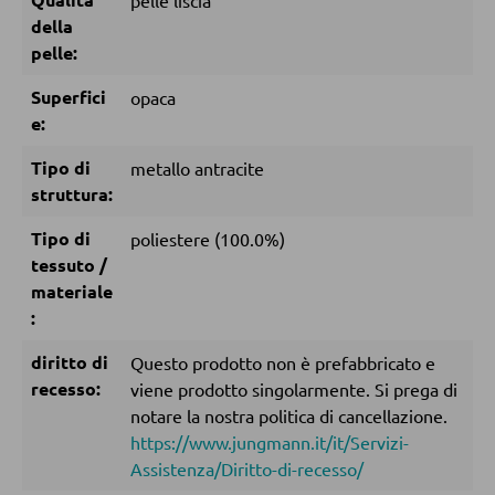
pelle liscia
della
pelle:
MOBILI BAR
Superfici
opaca
Sgabelli da bar
e:
Carrelli da portata
Tipo di
metallo antracite
Carrelli da bar
struttura:
Sgabelli da bar
Tipo di
poliestere (100.0%)
tessuto /
materiale
TAVOLI
:
Tavoli da pranzo
diritto di
Questo prodotto non è prefabbricato e
Tavolini da caffé
recesso:
viene prodotto singolarmente. Si prega di
notare la nostra politica di cancellazione.
Toeletta da trucco
https://www.jungmann.it/it/Servizi-
Assistenza/Diritto-di-recesso/