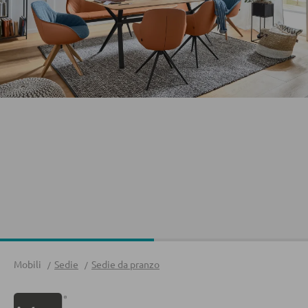
Divani
Divani letto
Accessori per divano
CASSETTIERE E SIDEBOARD
Cassettiere
Sideboard
Highboard
Lowboards
MENSOLATURE
Mobili
Sedie
Sedie da pranzo
Mensole a parete