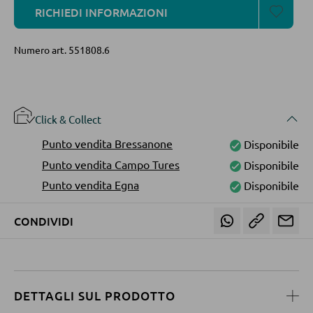
RICHIEDI INFORMAZIONI
Tavolini da caffé
Tavolini da divano
Numero art.
551808.6
POLTRONE
Poltrone imbottite
Click & Collect
Poltrone relax
Punto vendita Bressanone
Disponibile
Punto vendita Campo Tures
Disponibile
Poltrone con schienale ad ali
Punto vendita Egna
Disponibile
Poltrone TV
CONDIVIDI
SGABELLI
Sgabelli bassi
Sgabelli da bar
DETTAGLI SUL PRODOTTO