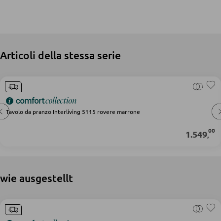
SEDIE
Sedie da pranzo
Articoli della stessa serie
PANCHE
Panche dritte
Panche angolari
Tavolo da pranzo Interliving 5115 rovere marrone
Set con tavolo e panche angolari
00
1.549
,
BAGNO
Armadietti bagno
wie ausgestellt
Lavabi e rubinetteria
Arredo bagno