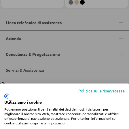
Vetrinette
ILLUMINAZIONE DA ESTERNO
Linea telefonica di assistenza
Luci da esterno
PARETI ATTREZZATE
Lampade solari
Azienda
Soggiorni componibili
Credenze a giorno
Consulenza & Progettazione
LINEE ILLUMINOTECNICA
Servizi & Assistenza
MOBILI TV
Moduli TV
Lingua
Deutsch
|
Italiano
Politica sulla riservatezza
Utilizziamo i cookie
TAVOLI DA SOGGIORNO
Potremmo posizionarli per l'analisi dei dati dei nostri visitatori, per
© 2026 Centro arredamento Jungmann
migliorare il nostro sito Web, mostrare contenuti personalizzati e offrirti
Tavolini da caffé
un'esperienza di navigazione eccezionale. Per ulteriori informazioni sui
* Tutti i prezzi includono l'IVA più
spese di spedizione
se non diversamente
cookie utilizziamo aprire le impostazioni.
indicato.
Tavolini da divano