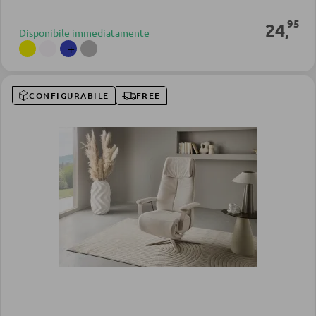
95
24
,
Disponibile immediatamente
+
CONFIGURABILE
FREE