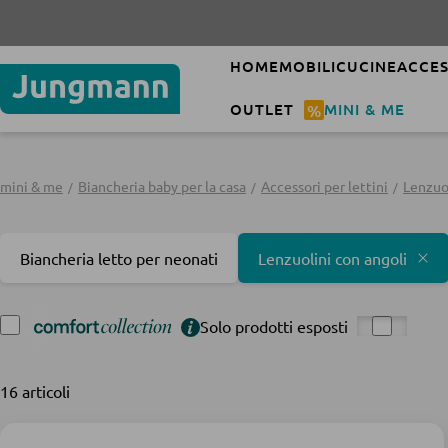
HOME
MOBILI
CUCINE
ACCES
OUTLET
%
MINI & ME
mini & me
Biancheria baby per la casa
Accessori per lettini
Lenzuol
Biancheria letto per neonati
Lenzuolini con angoli
Solo prodotti esposti
16 articoli