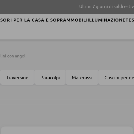
Ultimi 7 giorni di saldi estivi!
SCOP
SORI PER LA CASA E SOPRAMMOBILI
ILLUMINAZIONE
TES
ini con angoli
Traversine
Paracolpi
Materassi
Cuscini per n