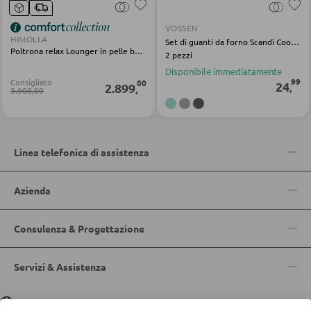
VOSSEN
HIMOLLA
Set di guanti da forno Scandi Cook tessuto grigio
POLTRONE
Poltrona relax Lounger in pelle beige
2 pezzi
Disponibile immediatamente
Poltrone imbottite
99
Consigliato
00
24
2.899
,
,
3.908,00
Poltrone relax
Poltrone con schienale ad ali
Poltrone TV
Linea telefonica di assistenza
Azienda
SGABELLI
Sgabelli bassi
Consulenza & Progettazione
Sgabelli da bar
Servizi & Assistenza
Pouf
Pouf a sacco
Lingua
Deutsch
|
Italiano