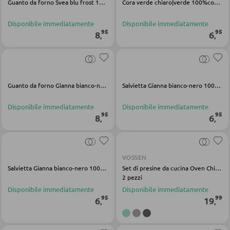
Guanto da forno Svea blu frost 100% cotone
Cora verde chiaro|verde 100%cotone
Faretti a parete a LED
Vetrinette
Lampadari a LED
Disponibile immediatamente
Disponibile immediatamente
95
95
8
6
,
,
Faretti e punti luce a LED
PARETI ATTREZZATE
Lampade da tavolo a LED
Soggiorni componibili
Lampade da scrivania a LED
Guanto da forno Gianna bianco-nero 100% cotone
Salvietta Gianna bianco-nero 100% cotone
Credenze a giorno
Disponibile immediatamente
Disponibile immediatamente
ILLUMINAZIONE DA ESTERNO
95
95
8
6
,
,
MOBILI TV
Luci da esterno
Moduli TV
Lampade solari
VOSSEN
Salvietta Gianna bianco-nero 100% cotone
Set di presine da cucina Oven Chic cotone poliestere grigio
2 pezzi
TAVOLI DA SOGGIORNO
LINEE ILLUMINOTECNICA
Disponibile immediatamente
Disponibile immediatamente
95
99
6
19
,
,
Tavolini da caffé
Tavolini da divano