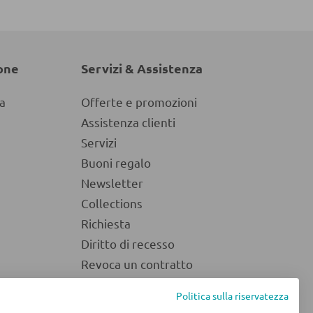
one
Servizi & Assistenza
a
Offerte e promozioni
Assistenza clienti
Servizi
Buoni regalo
Newsletter
Collections
Richiesta
Diritto di recesso
Revoca un contratto
Politica sulla riservatezza