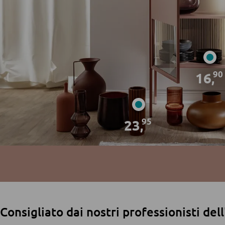
90
16
,
95
23
,
Consigliato dai nostri professionisti de