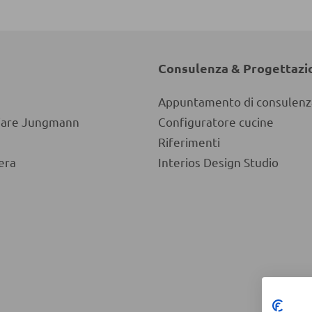
Consulenza & Progettazi
Appuntamento di consulenz
liare Jungmann
Configuratore cucine
Riferimenti
era
Interios Design Studio