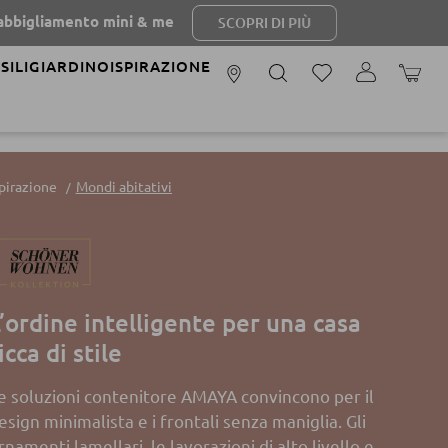
to mini & me
SCOPRI DI PIÙ
SILI
GIARDINO
ISPIRAZIONE
IL CAR
spirazione
Mondi abitativi
’ordine intelligente per una casa
icca di stile
e soluzioni contenitore AMAYA convincono per il
esign minimalista e i frontali senza maniglia. Gli
rnamenti lamellari, le lavorazioni di alto livello e