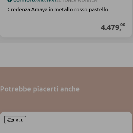
SCHÖNER WOHNEN
Credenza Amaya in metallo rosso pastello
00
4.479
,
Potrebbe piacerti anche
FREE