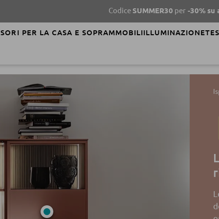
Codice
SUMMER30
per
-30%
su abbigliamen
SORI PER LA CASA E SOPRAMMOBILI
ILLUMINAZIONE
TES
I
L
r
L
d
o