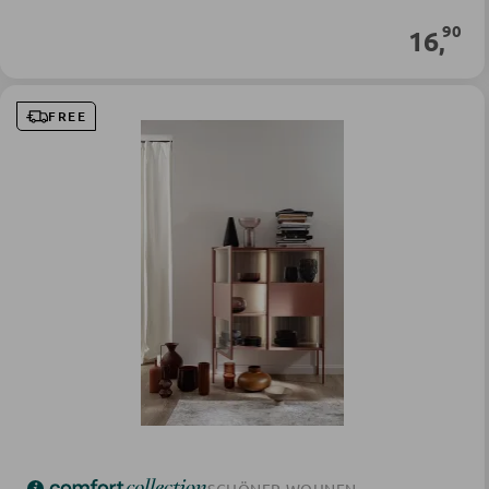
90
16
,
Disponibile immediatamente
FREE