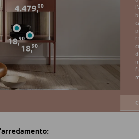
00
4.479
l
,
b
c
p
t
90
18
,
90
c
18
,
d
m
f
m
C
ll'arredamento: