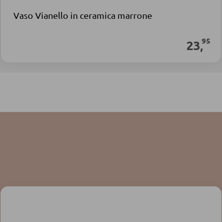
Vaso Vianello in ceramica marrone
95
23
,
Disponibile immediatamente