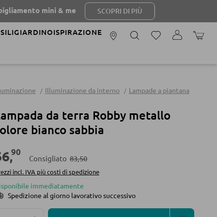
to mini & me
SCOPRI DI PIÙ
SILI
GIARDINO
ISPIRAZIONE
IL CAR
lluminazione
Illuminazione da interno
Lampade a piantana
ampada da terra Robby metallo
olore bianco sabbia
90
66
,
Consigliato
83,50
ezzi incl. IVA più costi di spedizione
isponibile immediatamente
Spedizione al giorno lavorativo successivo
Quantità del prodotto: inserisci la quantità desidera