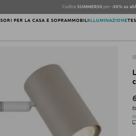
Codice
SUMMER30
per
-30%
su abbigliamen
SORI PER LA CASA E SOPRAMMOBILI
ILLUMINAZIONE
TES
I
L
c
Pr
D