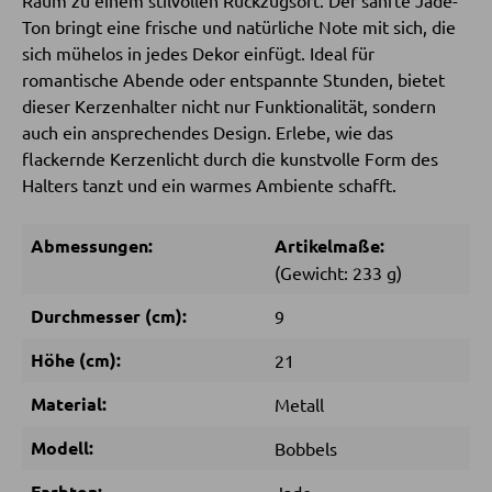
Raum zu einem stilvollen Rückzugsort. Der sanfte Jade-
Ton bringt eine frische und natürliche Note mit sich, die
sich mühelos in jedes Dekor einfügt. Ideal für
SESSEL
romantische Abende oder entspannte Stunden, bietet
dieser Kerzenhalter nicht nur Funktionalität, sondern
Polstersessel
auch ein ansprechendes Design. Erlebe, wie das
Relaxsessel
flackernde Kerzenlicht durch die kunstvolle Form des
Halters tanzt und ein warmes Ambiente schafft.
Ohrensessel
Fernsehsessel
Abmessungen:
Artikelmaße:
(Gewicht: 233 g)
HOCKER
Durchmesser (cm):
9
Sitzhocker
Höhe (cm):
21
Barhocker
Material:
Metall
Poufs
Modell:
Bobbels
Sitzsäcke
Farbton: