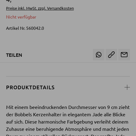
LED-Wandleuchten
Vitrinen
Preise inkl. MwSt. zzgl. Versandkosten
LED-Hängeleuchten
Nicht verfügbar
LED-Strahler und LED-Spots
WOHNWÄNDE
Artikel Nr.
560042.0
LED-Tischleuchten
Anbauwände
LED-Schreibtischleuchten
Vitrinenschränke
TEILEN
AUSSENBELEUCHTUNG
TV-MÖBEL
Außenleuchten
TV-Elemente
PRODUKTDETAILS
Solarleuchten
Mit einem beeindruckenden Durchmesser von 9 cm zieht
WOHNZIMMERTISCHE
LEUCHTENSERIEN
der Bobbels Kerzenhalter in elegantem Jade alle Blicke
Couchtische
auf sich. Diese harmonische Farbgebung verleiht deinem
Zuhause eine beruhigende Atmosphäre und macht jeden
Beistelltische