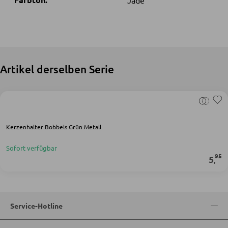
Jade
SCHLAFEN
Nachttische
Boxspringbetten
Artikel derselben Serie
Doppelbetten
Polsterbetten
Einzelbetten
Kerzenhalter Bobbels Grün Metall
Komplette Schlafzimmer
Sofort verfügbar
95
5
,
MATRATZEN SHOP
Matratzen
Service-Hotline
Matratzenzubehör
Lattenroste