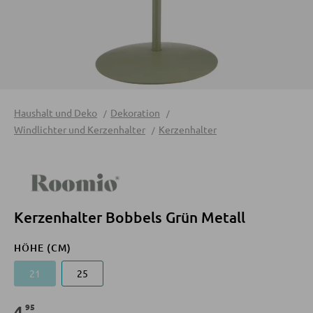
Sofa Zubehör
INNENBELEUCHTUNG
Deckenleuchten
KOMMODEN UND SIDEBOARDS
Tischlampen
Kommoden
Haushalt und Deko
Dekoration
Stehlampen
Sideboards
Windlichter und Kerzenhalter
Kerzenhalter
Spots und Strahler
Highboards
Wandleuchten
Lowboards
Hängeleuchten
Kerzenhalter Bobbels Grün Metall
REGALE
LED BELEUCHTUNG
HÖHE (CM)
Wandregale
LED-Deckenleuchten
21
25
Bücherregale
LED-Stehlampen
Holzregale
95
4
,