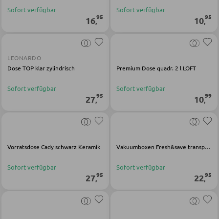
Schreibtischkombinationen
Sofort verfügbar
Sofort verfügbar
95
95
16
10
,
,
BÜRO
LEONARDO
Regale für Bücher
Dose TOP klar zylindrisch
Premium Dose quadr. 2 l LOFT
Wandregale
Sofort verfügbar
Sofort verfügbar
95
99
Bürozubehör
27
10
,
,
Aktenschränke
Büromöbel Sets
Schreibtischlampen
Vorratsdose Cady schwarz Keramik
Vakuumboxen Fresh&save transparent grau Glas
Bürostühle
Sofort verfügbar
Sofort verfügbar
95
95
27
22
,
,