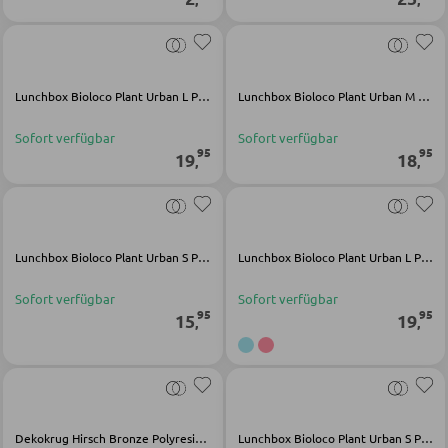
LED-Strahler und LED-Spots
WOHNWÄNDE
LED-Tischleuchten
Anbauwände
LED-Schreibtischleuchten
Lunchbox Bioloco Plant Urban L PLA grün
Lunchbox Bioloco Plant Urban M PLA beige
Vitrinenschränke
Sofort verfügbar
Sofort verfügbar
95
95
19
18
,
,
AUSSENBELEUCHTUNG
TV-MÖBEL
Außenleuchten
TV-Elemente
Solarleuchten
Lunchbox Bioloco Plant Urban S PLA grün
Lunchbox Bioloco Plant Urban L PLA schwarz
Sofort verfügbar
Sofort verfügbar
WOHNZIMMERTISCHE
LEUCHTENSERIEN
95
95
15
19
,
,
Couchtische
Beistelltische
Dekokrug Hirsch Bronze Polyresin Glas Metall
Lunchbox Bioloco Plant Urban S PLA grau