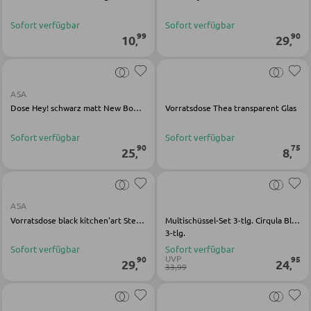
BÄNKE
Sofort verfügbar
Sofort verfügbar
99
90
Sitzbänke
10
29
,
,
Eckbänke
Tisch- und Eckbankgruppen
ASA
Dose Hey! schwarz matt New Bone China
Vorratsdose Thea transparent Glas
BADEZIMMER
Sofort verfügbar
Sofort verfügbar
90
75
25
8
,
,
Badezimmerschränke
Waschbecken und Armaturen
ASA
Badeinrichtungen
Vorratsdose black kitchen'art Steingut schwarz matt
Multischüssel-Set 3-tlg. Cirqula Blau Kunststoff)
3-tlg.
Badezimmerspiegel
Sofort verfügbar
Sofort verfügbar
UVP
90
95
Badaccessoires
29
24
,
,
33,99
GARDEROBEN