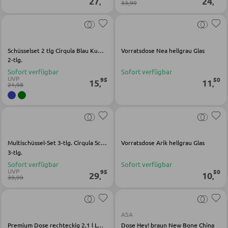
27
24
,
,
33,99
Servierwagen
Barwagen
Barstühle und Hocker
Schüsselset 2 tlg Cirqula Blau Kunststoff
Vorratsdose Nea hellgrau Glas
2-tlg.
Sofort verfügbar
Sofort verfügbar
UVP
95
50
TISCHE
15
11
,
,
21,98
Esstische
Couch- und Beistelltische
Schminktische
Multischüssel-Set 3-tlg. Cirqula Schwarz Kunststoff)
Vorratsdose Arik hellgrau Glas
3-tlg.
Sofort verfügbar
Sofort verfügbar
UVP
95
50
STÜHLE
29
10
,
,
39,99
Esszimmerstühle
ASA
Premium Dose rechteckig 2.1 l LOFT
Dose Hey! braun New Bone China