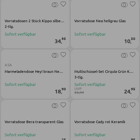
Schirmständer
Vorratsdosen 2 Stück Kippo silber transparent Glas Kunstoff Edelstahl
Vorratsdose Nea hellgrau Glas
SCHUHAUFBEWAHRUNG
2-tlg.
Sofort verfügbar
Sofort verfügbar
Schuhschränke
95
50
34
10
,
,
Schuhkipper
Schuhregale
ASA
Marmeladendose Hey! braun New Bone China
Multischüssel-Set Cirqula Grün Kunststoff
3-tlg.
KINDERMÖBEL
Sofort verfügbar
Sofort verfügbar
UVP
90
95
18
24
,
,
33,99
Kinderbetten
Kinderkleiderschränke
Kinderregale
Vorratsdose Bera transparent Glas
Vorratsdose Cady rot Keramik
Kinderschreibtische
Sofort verfügbar
Sofort verfügbar
Kinderzimmerleuchten
25
95