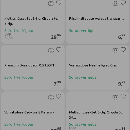
KLEIDERSCHRÄNKE
Multischüssel-Set 3-tlg. Cirqula Weiß Kunststoff
Frischhaltedose Aurelia transparent Glas
Schwebetürenschränke
3-tlg.
Drehtürenschränke
Sofort verfügbar
Sofort verfügbar
UVP
95
95
29
6
,
,
39,99
SPIEGEL
Wandspiegel
Premium Dose quadr. 0.5 l LOFT
Vorratsdose Nea hellgrau Glas
Standspiegel
Sofort verfügbar
Sofort verfügbar
49
95
Schmink- und Kosmetikspiegel
7
9
,
,
Badspiegel
Vorratsdose Cady weiß Keramik
Multischüssel-Set 3-tlg. Cirqula Schwarz Kunststoff
BARMÖBEL
3-tlg.
Sofort verfügbar
Sofort verfügbar
Bartische
UVP
95
95