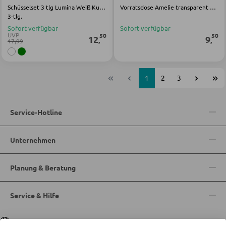
Schüsselset 3 tlg Lumina Weiß Kunststoff
Vorratsdose Amelie transparent Glas
3-tlg.
Sofort verfügbar
Sofort verfügbar
UVP
50
50
12
9
,
,
17,99
1
2
3
Service-Hotline
Unternehmen
Planung & Beratung
Service & Hilfe
Sprache
Deutsch
|
Italiano