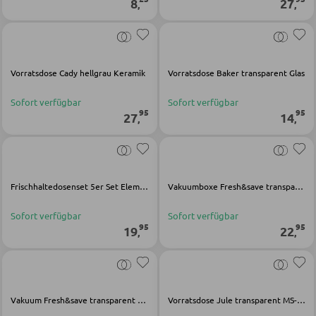
8
27
,
,
Kinderkommoden
Sonstige Kindermöbel
Vorratsdose Cady hellgrau Keramik
Vorratsdose Baker transparent Glas
JUGENDZIMMER
Sofort verfügbar
Sofort verfügbar
95
95
27
14
,
,
Jugendbetten
Jugendkleiderschränke
Komplette Kinder- und Jugendzimmer
Frischhaltedosenset 5er Set Elements grün Kunststoff
Vakuumboxe Fresh&save transparent grau Kunststoff
Sofort verfügbar
Sofort verfügbar
SCHREIBTISCHE
95
95
19
22
,
,
Bürotische
Eckschreibtische
Vakuum Fresh&save transparent grau Kunststoff
Vorratsdose Jule transparent MS-Kunststoff
Holz-Schreibtische