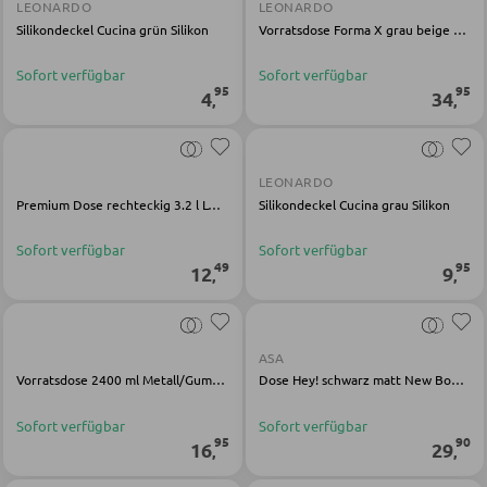
LEONARDO
LEONARDO
Silikondeckel Cucina grün Silikon
Vorratsdose Forma X grau beige Borosilikat Kork
Nachttische
Sofort verfügbar
Sofort verfügbar
Boxspringbetten
95
95
4
34
,
,
Doppelbetten
Polsterbetten
LEONARDO
Einzelbetten
Premium Dose rechteckig 3.2 l LOFT
Silikondeckel Cucina grau Silikon
Komplette Schlafzimmer
Sofort verfügbar
Sofort verfügbar
49
95
12
9
,
,
MATRATZEN SHOP
Matratzen
ASA
Vorratsdose 2400 ml Metall/Gummibaum mocca
Dose Hey! schwarz matt New Bone China
Matratzenzubehör
Sofort verfügbar
Sofort verfügbar
Lattenroste
95
90
16
29
,
,