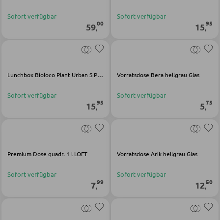
SESSEL
Sofort verfügbar
Sofort verfügbar
00
95
59
15
Polstersessel
,
,
Relaxsessel
Ohrensessel
Lunchbox Bioloco Plant Urban S PLA grün
Vorratsdose Bera hellgrau Glas
Fernsehsessel
Sofort verfügbar
Sofort verfügbar
95
75
15
5
,
,
HOCKER
Sitzhocker
Barhocker
Premium Dose quadr. 1 l LOFT
Vorratsdose Arik hellgrau Glas
Poufs
Sofort verfügbar
Sofort verfügbar
99
50
7
12
Sitzsäcke
,
,
SCHLAFEN