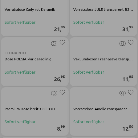
Vorratsdose Cady rot Keramik
Vorratsdose JULE transparent B21/H21/T1,5cm MS-Kunststoff
Garderobenpaneele
Sofort verfügbar
Sofort verfügbar
Garderobenleisten
95
95
21
31
,
,
Garderobenspiegel
Kleiderbügel
LEONARDO
Kleiderhaken
Dose POESIA klar geradlinig
Vakuumboxen Fresh&save transparent grau Glas
Herrendiener
Sofort verfügbar
Sofort verfügbar
Garderoben Kommoden
95
95
26
11
,
,
Garderobenständer
Garderobenschränke
Garderobenbänke
Premium Dose breit 1.0 l LOFT
Vorratsdose Amelie transparent Glas
Garderobenserien
Sofort verfügbar
Sofort verfügbar
99
50
8
12
Schlüsselboards und Kästen
,
,