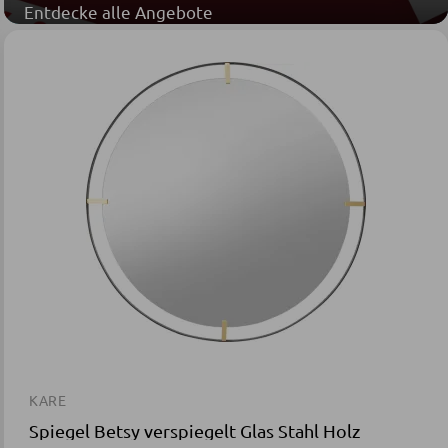
Entdecke alle Angebote
KARE
Spiegel Betsy verspiegelt Glas Stahl Holz