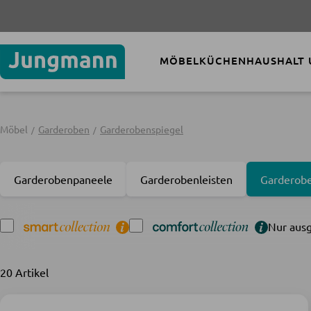
MÖBEL
KÜCHEN
HAUSHALT
Möbel
Garderoben
Garderobenspiegel
Garderobenpaneele
Garderobenleisten
Garderobe
Nur ausg
20 Artikel