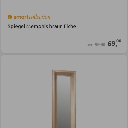
Spiegel Memphis braun Eiche
00
69
,
92,00
UVP