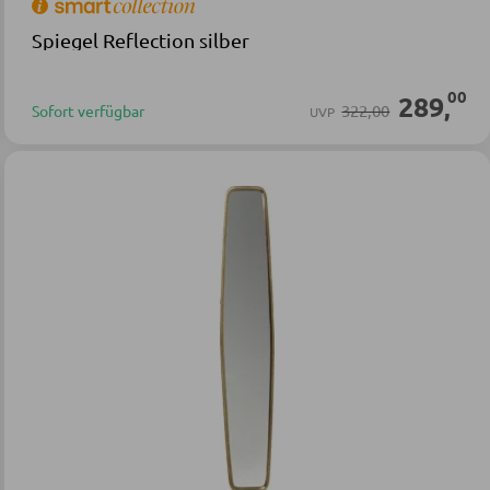
Spiegel Reflection silber
00
289
,
322,00
Sofort verfügbar
UVP