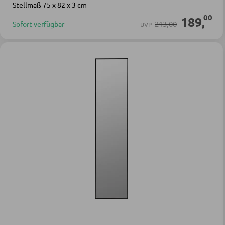
Stellmaß 75 x 82 x 3 cm
00
189
,
213,00
Sofort verfügbar
UVP