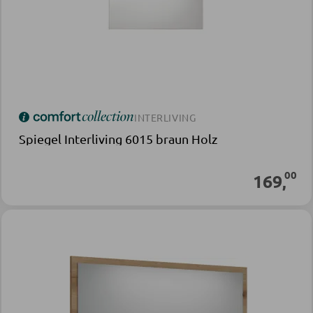
INTERLIVING
Spiegel Interliving 6015 braun Holz
00
169
,