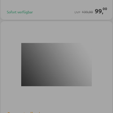
00
99
,
139,00
Sofort verfügbar
UVP